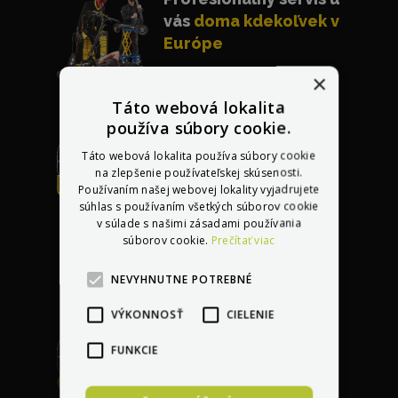
vás
doma kdekoľvek v
Európe
×
Táto webová lokalita
používa súbory cookie.
Táto webová lokalita používa súbory cookie
na zlepšenie používateľskej skúsenosti.
Bezplatná oprava
Používaním našej webovej lokality vyjadrujete
akéhokoľvek
súhlas s používaním všetkých súborov cookie
v súlade s našimi zásadami používania
poškodenia
do 30 dní
súborov cookie.
Prečítať viac
po kúpe vozidla
NEVYHNUTNE POTREBNÉ
VÝKONNOSŤ
CIELENIE
FUNKCIE
Garancia najlepšej