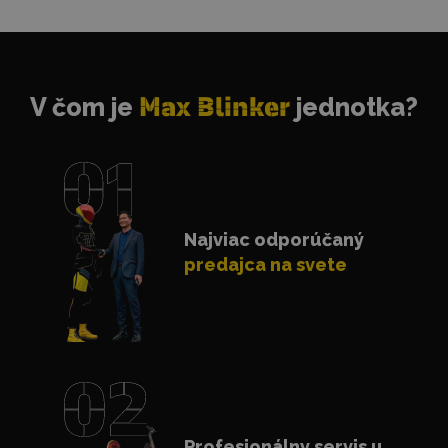
V čom je
Max Blinker
jednotka?
Najviac odporúčaný
predajca na svete
Profesionálny servis u