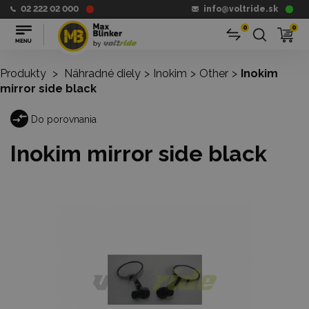
02 222 02 000
info@voltride.sk
0
0
Produkty
>
Náhradné diely
>
Inokim
>
Other
>
Inokim
mirror side black
Do porovnania
Inokim mirror side black