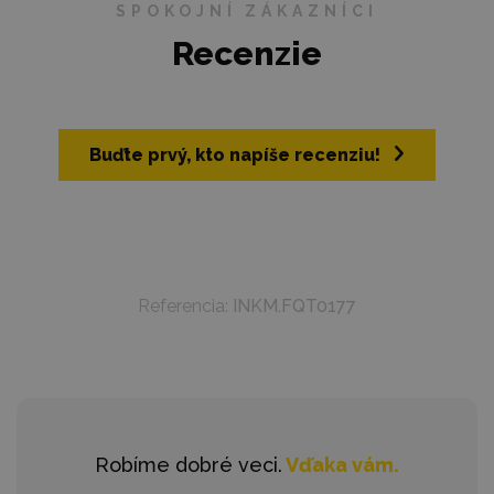
SPOKOJNÍ ZÁKAZNÍCI
Recenzie
Buďte prvý, kto napíše recenziu!
Referencia:
INKM.FQT0177
Robíme dobré veci.
Vďaka vám.