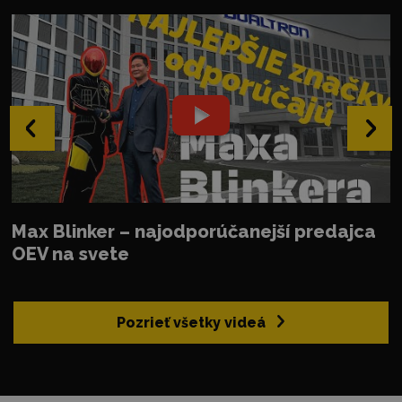
‹
›
Max Blinker – najodporúčanejší predajca
OEV na svete
Pozrieť všetky videá