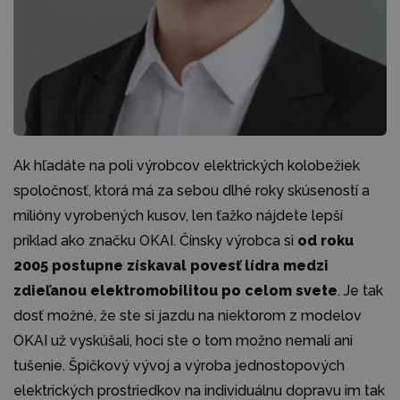
Ak hľadáte na poli výrobcov elektrických kolobežiek
spoločnosť, ktorá má za sebou dlhé roky skúseností a
milióny vyrobených kusov, len ťažko nájdete lepší
príklad ako značku OKAI. Čínsky výrobca si
od roku
2005 postupne získaval povesť lídra medzi
zdieľanou elektromobilitou po celom svete
. Je tak
dosť možné, že ste si jazdu na niektorom z modelov
OKAI už vyskúšali, hoci ste o tom možno nemali ani
tušenie. Špičkový vývoj a výroba jednostopových
elektrických prostriedkov na individuálnu dopravu im tak