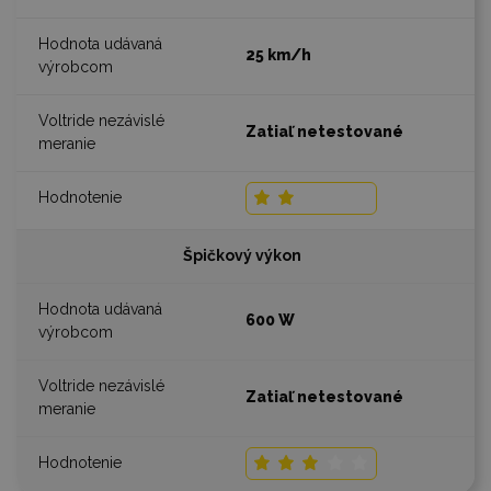
25 km/h
Zatiaľ netestované
Špičkový výkon
600 W
Zatiaľ netestované