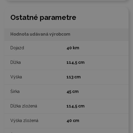
Ostatné parametre
Hodnota udávaná výrobcom
40 km
114,5 cm
113 cm
45 cm
114,5 cm
40 cm