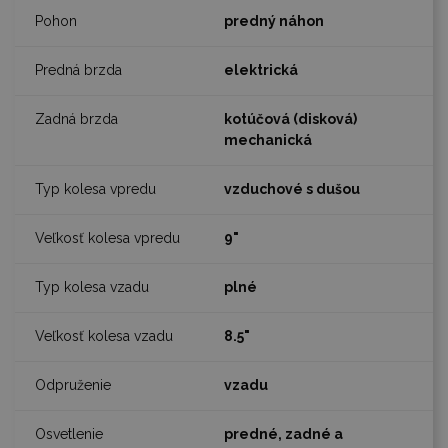
predný náhon
elektrická
kotúčová (disková)
mechanická
vzduchové s dušou
9"
plné
8.5"
vzadu
predné, zadné a