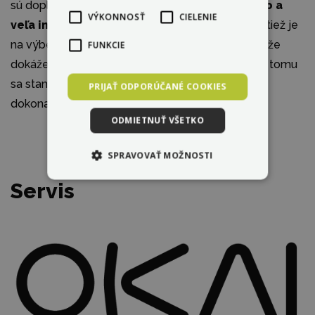
sú doplnené o nastaviteľné RGB podsvietenie.
To a
VÝKONNOSŤ
CIELENIE
veľa iného si môžete nastaviť v aplikácii.
Taktiež je
na výber niekoľko farebných variácií kolobežky, čiže
FUNKCIE
dokáže dokonale odzrkadliť Vašu persónu. Vďaka tomu
sa stane kolobežka OKAI Neon II ES20 Vašim
PRIJAŤ ODPORÚČANÉ COOKIES
dokonalým doplnkom.
ODMIETNUŤ VŠETKO
SPRAVOVAŤ MOŽNOSTI
Servis