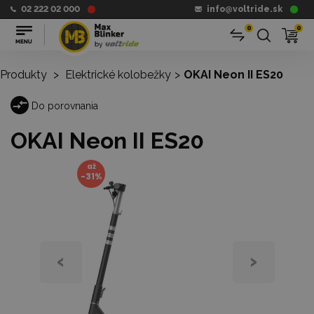
02 222 02 000
info@voltride.sk
0
0
Produkty
>
Elektrické kolobežky
>
OKAI Neon II ES20
Do porovnania
OKAI Neon II ES20
až
-31%
‹
›