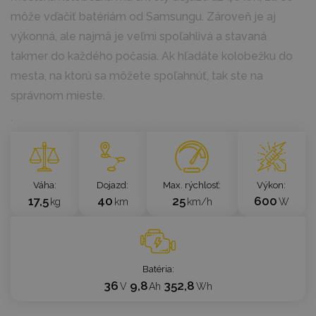
môže vďačiť batériám od Samsungu. Zároveň je aj
výkonná, ale najmä je veľmi spoľahlivá a stavaná
takmer do každého počasia. Ak hľadáte kolobežku do
mesta, na ktorú sa môžete spoľahnúť, tak ste na
správnom mieste.
`
Váha
Dojazd
Max. rýchlosť
Výkon
17,5
40
25
600
kg
km
km/h
W
Batéria
36
9,8
352,8
V
Ah
Wh