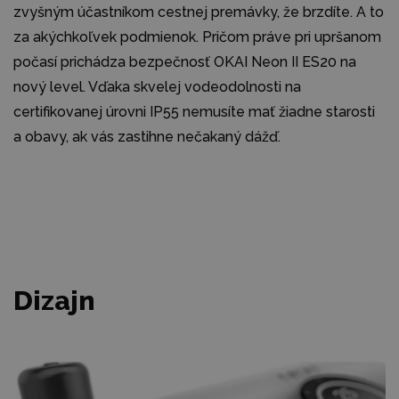
zvyšným účastníkom cestnej premávky, že brzdíte. A to
za akýchkoľvek podmienok. Pričom práve pri upršanom
počasí prichádza bezpečnosť OKAI Neon II ES20 na
nový level. Vďaka skvelej vodeodolnosti na
certifikovanej úrovni IP55 nemusíte mať žiadne starosti
a obavy, ak vás zastihne nečakaný dážď.
Dizajn