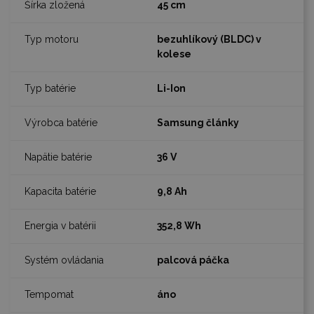
45 cm
bezuhlíkový (BLDC) v
kolese
Li-Ion
Samsung články
36 V
9,8 Ah
352,8 Wh
palcová páčka
áno