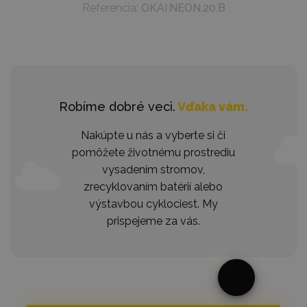
Referencia:
OKAI.NEON.20.B
Robíme dobré veci.
Vďaka vám.
Nakúpte u nás a vyberte si či
pomôžete životnému prostrediu
vysadením stromov,
zrecyklovaním batérií alebo
výstavbou cyklociest. My
prispejeme za vás.
§