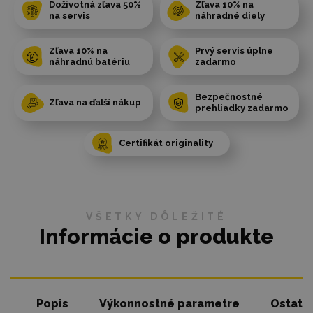
Doživotná zľava 50%
Zľava 10% na
na servis
náhradné diely
Zľava 10% na
Prvý servis úplne
náhradnú batériu
zadarmo
Bezpečnostné
Zľava na ďalší nákup
prehliadky zadarmo
Certifikát originality
VŠETKY DÔLEŽITÉ
Informácie o produkte
Popis
Výkonnostné parametre
Ostatn