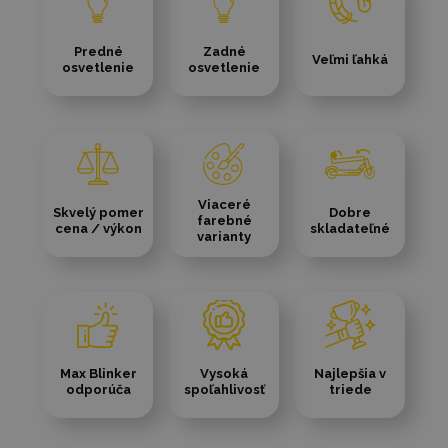
Predné
Zadné
Veľmi ľahká
osvetlenie
osvetlenie
Viaceré
Skvelý pomer
Dobre
farebné
cena / výkon
skladateľné
varianty
Max Blinker
Vysoká
Najlepšia v
odporúča
spoľahlivosť
triede