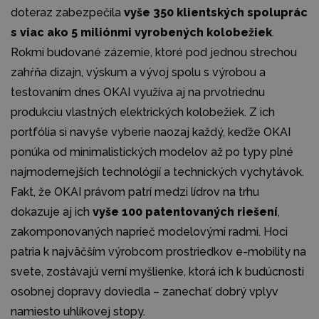
doteraz zabezpečila
vyše 350 klientských spoluprác
s viac ako 5 miliónmi vyrobených kolobežiek
.
Rokmi budované zázemie, ktoré pod jednou strechou
zahŕňa dizajn, výskum a vývoj spolu s výrobou a
testovaním dnes OKAI využíva aj na prvotriednu
produkciu vlastných elektrických kolobežiek. Z ich
portfólia si navyše vyberie naozaj každý, keďže OKAI
ponúka od minimalistických modelov až po typy plné
najmodernejších technológií a technických vychytávok.
Fakt, že OKAI právom patrí medzi lídrov na trhu
dokazuje aj ich
vyše 100 patentovaných riešení
,
zakomponovaných naprieč modelovými radmi. Hoci
patria k najväčším výrobcom prostriedkov e-mobility na
svete, zostávajú verní myšlienke, ktorá ich k budúcnosti
osobnej dopravy doviedla – zanechať dobrý vplyv
namiesto uhlíkovej stopy.