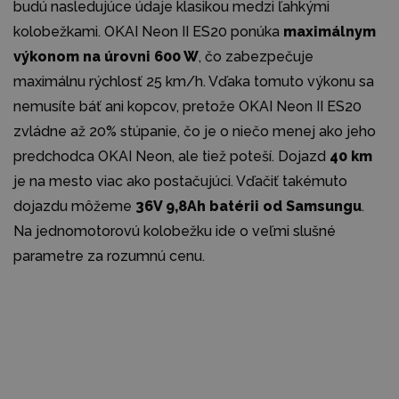
budú nasledujúce údaje klasikou medzi ľahkými
kolobežkami. OKAI Neon II ES20 ponúka
maximálnym
výkonom na úrovni 600 W
, čo zabezpečuje
maximálnu rýchlosť 25 km/h. Vďaka tomuto výkonu sa
nemusíte báť ani kopcov, pretože OKAI Neon II ES20
zvládne až 20% stúpanie, čo je o niečo menej ako jeho
predchodca OKAI Neon, ale tiež poteší. Dojazd
40 km
je na mesto viac ako postačujúci. Vďačiť takémuto
dojazdu môžeme
36V 9,8Ah batérii od Samsungu
.
Na jednomotorovú kolobežku ide o veľmi slušné
parametre za rozumnú cenu.