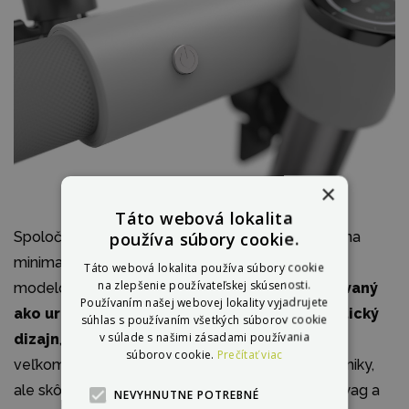
×
Táto webová lokalita
používa súbory cookie.
Spoločnosť OKAI stavila pri modeli Neon II ES20 na
minimalizmus, rovnako ako pri všetkých svojich
Táto webová lokalita používa súbory cookie
na zlepšenie používateľskej skúsenosti.
modeloch. Predsa len je tento model
prezentovaný
Používaním našej webovej lokality vyjadrujete
ako urbanistický a k nemu patrí aj minimalistický
súhlas s používaním všetkých súborov cookie
v súlade s našimi zásadami používania
dizajn
, ktorý zapadne do moderného prostredia
súborov cookie.
Prečítať viac
veľkomesta. Preto nečakajte veľa priznanej techniky,
ale skôr hladké línie. K tomu svetlá, ktoré majú swag a
NEVYHNUTNE POTREBNÉ