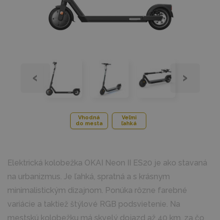
‹
›
Vhodná
Veľmi
do mesta
ľahká
Elektrická kolobežka OKAI Neon II ES20 je ako stavaná
na urbanizmus. Je ľahká, spratná a s krásnym
minimalistickým dizajnom. Ponúka rôzne farebné
variácie a taktiež štýlové RGB podsvietenie. Na
mestskú kolobežku má skvelý dojazd až 40 km, za čo