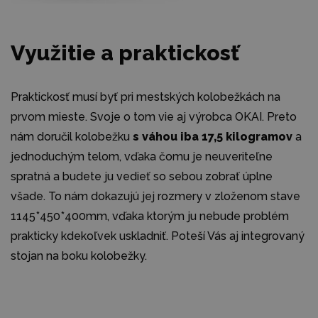
Využitie a praktickosť
Praktickosť musí byť pri mestských kolobežkách na
prvom mieste. Svoje o tom vie aj výrobca OKAI. Preto
nám doručil kolobežku
s váhou iba 17,5 kilogramov
a
jednoduchým telom, vďaka čomu je neuveriteľne
spratná a budete ju vedieť so sebou zobrať úplne
všade. To nám dokazujú jej rozmery v zloženom stave
1145*450*400mm, vďaka ktorým ju nebude problém
prakticky kdekoľvek uskladniť. Poteší Vás aj integrovaný
stojan na boku kolobežky.