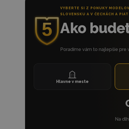
VYBERTE SI Z PONUKY MODELOV
SLOVENSKU A V ČECHÁCH A PIAT
Ako budete
Poradíme vám to najlepšie pre v
Hlavne v meste
Na dlh