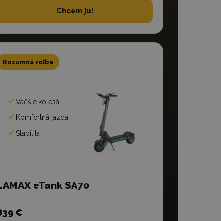
Chcem ju!
Rozumná voľba
Väčšie kolesá
Komfortná jazda
Stabilita
LAMAX eTank SA70
839 €