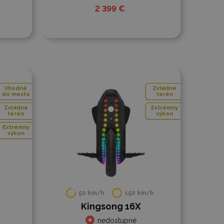
2 399 €
Do porovnania
Vhodná
Zvládne
do mesta
terén
Zvládne
Extrémny
terén
výkon
Extrémny
výkon
50 km/h
150 km/h
Kingsong 16X
nedostupné