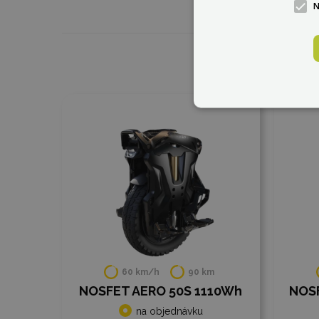
Do porovnania
Do
60 km/h
90 km
NOSFET AERO 50S 1110Wh
NOS
na objednávku