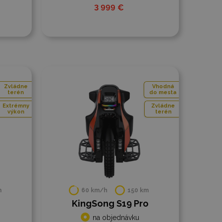
3 999 €
Do porovnania
Zvládne
Vhodná
terén
do mesta
Extrémny
Zvládne
výkon
terén
m
60 km/h
150 km
KingSong S19 Pro
na objednávku