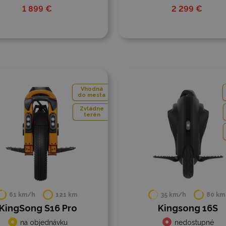
1 899 €
2 299 €
 porovnania
Do porovnania
Vhodná
do mesta
Zvládne
terén
61 km/h
121 km
35 km/h
80 km
KingSong S16 Pro
Kingsong 16S
na objednávku
nedostupné