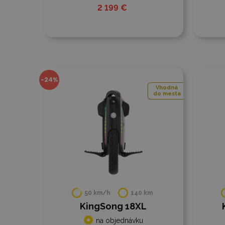
2 199 €
Do porovnania
Do
-24%
Vhodná
do mesta
50 km/h
140 km
KingSong 18XL
na objednávku