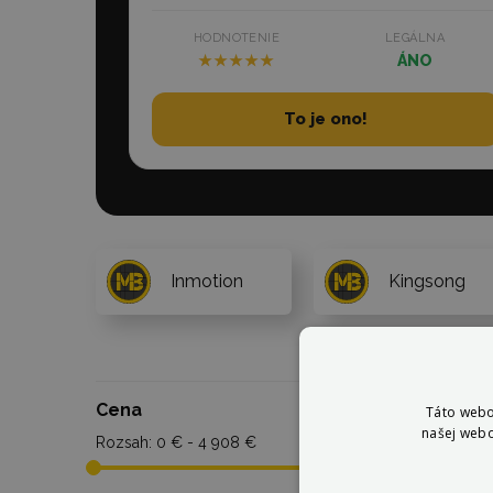
HODNOTENIE
LEGÁLNA
★★★★★
ÁNO
To je ono!
Inmotion
Kingsong
Cena
Max. konštru
Táto webo
našej webo
rýchlosť
Rozsah:
0 € - 4 908 €
Rozsah:
20 km/h