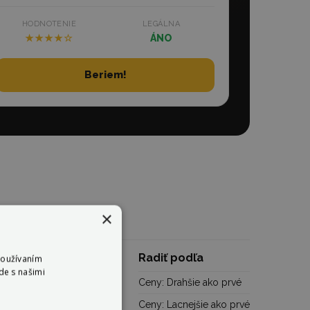
HODNOTENIE
LEGÁLNA
★★★★☆
ÁNO
Beriem!
×
sť s batériou
Radiť podľa
Používaním
de s našimi
11 kg - 53 kg
Ceny: Drahšie ako prvé
Ceny: Lacnejšie ako prvé