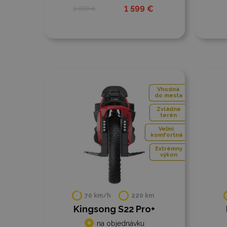
1 599 €
2 099 €
Do porovnania
Do
Vhodná
do mesta
Zvládne
terén
Veľmi
komfortná
Extrémny
výkon
70 km/h
220 km
Kingsong S22 Pro+
na objednávku