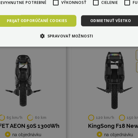
NEVYHNUTNE POTREBNÉ
VÝKONNOSŤ
CIELENIE
FU
PRIJAŤ ODPORÚČANÉ COOKIES
ODMIETNUŤ VŠETKO
SPRAVOVAŤ MOŽNOSTI
 porovnania
Do porovnania
65 km/h
60 km
120 km/h
150 k
FET AEON 50S 1300Wh
KingSong F18 Ne
na objednávku
na objednávku