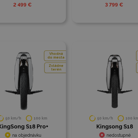
2 499 €
3 799 €
 porovnania
Do porovnania
Vhodná
do mesta
Zvládne
terén
50 km/h
100 km
50 km/h
100 k
KingSong S18 Pro+
Kingsong S18
na objednávku
nedostupné