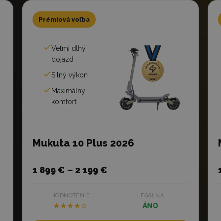
Prémiová voľba
Veľmi dlhý
dojazd
Silný výkon
Maximálny
komfort
Mukuta 10 Plus 2026
1 899 € – 2 199 €
HODNOTENIE
LEGÁLNA
★★★★☆
ÁNO