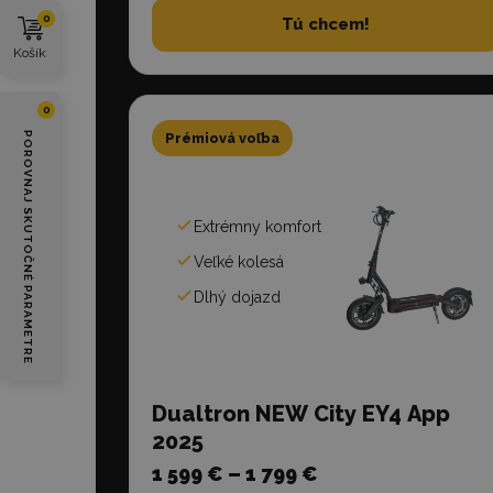
0
Tú chcem!
Košík
0
POROVNAJ SKUTOČNÉ PARAMETRE
Prémiová voľba
Extrémny komfort
Veľké kolesá
Dlhý dojazd
Dualtron NEW City EY4 App
2025
1 599 € – 1 799 €