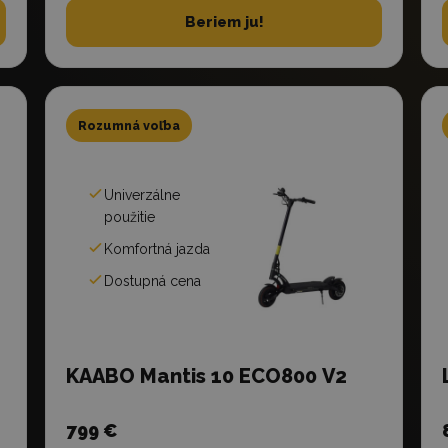
Beriem ju!
Rozumná voľba
Univerzálne
použitie
Komfortná jazda
Dostupná cena
KAABO Mantis 10 ECO800 V2
799 €