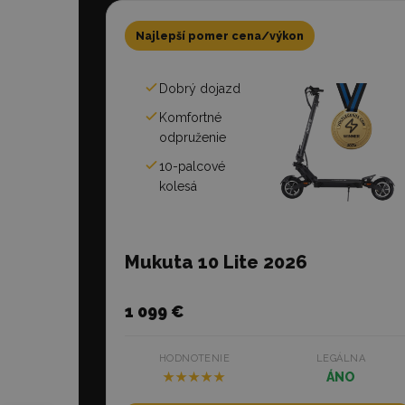
Najlepší pomer cena/výkon
Dobrý dojazd
Komfortné
odpruženie
10-palcové
kolesá
Mukuta 10 Lite 2026
1 099 €
HODNOTENIE
LEGÁLNA
★★★★★
ÁNO