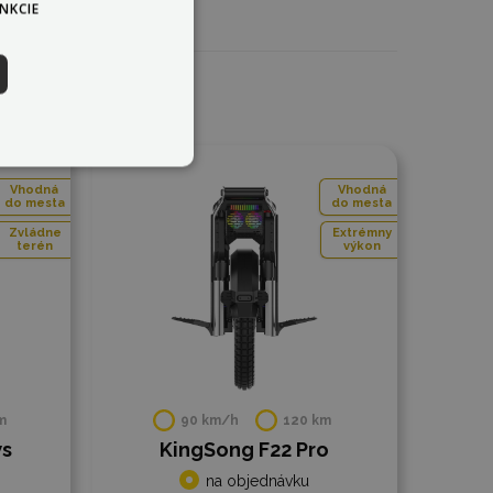
NKCIE
Do porovnania
Vhodná
Vhodná
do mesta
do mesta
Zvládne
Extrémny
terén
výkon
m
90 km/h
120 km
ws
KingSong F22 Pro
na objednávku