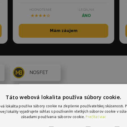
HODNOTENIE
LEGÁLNA
★★★★☆
ÁNO
Mám záujem
NOSFET
Táto webová lokalita používa súbory cookie.
kčná
Výkon
Hmotno
vá lokalita používa súbory cookie na zlepšenie používateľskej skúsenosti. 
vej lokality vyjadrujete súhlas s používaním všetkých súborov cookie v súla
Rozsah:
450 W - 6000 W
Rozsah:
zásadami používania súborov cookie.
Prečítať viac
 - 150 km/h