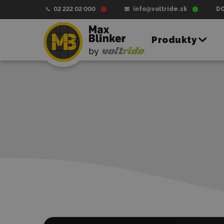
02 222 02 000
info@voltride.sk
D
Produkty