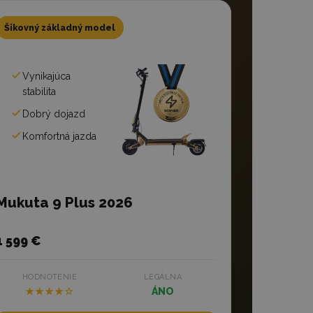
Šikovný základný model
Vynikajúca
stabilita
Dobrý dojazd
Komfortná jazda
Mukuta 9 Plus 2026
1 599 €
HODNOTENIE
LEGÁLNA
★★★★☆
ÁNO