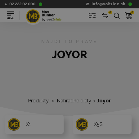
02 222 02 000
info@voltride.sk
0
0
NÁJDI TO PRAVÉ
JOYOR
Produkty
>
Náhradné diely
>
Joyor
X1
X5S