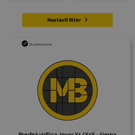
Nastaviť filter
Do porovnania
Predná vidlica Joyor X1/X5S - čierna