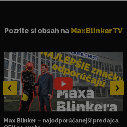
Pozrite si obsah na
MaxBlinker TV
‹
›
Max Blinker – najodporúčanejší predajca