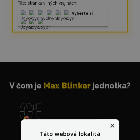
Táto stránka v iných krajinách:
Vyberte si
V čom je
Max Blinker
jednotka?
×
Najviac odporúčaný
Táto webová lokalita
predajca na svete