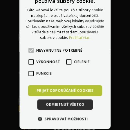
používa súbory cookie.
Táto webová lokalita používa súbory cookie
na zlepšenie používateľskej skúsenosti.
Používaním našej webovej lokality vyjadrujete
súhlas s používaním všetkých súborov cookie
v súlade s našimi zásadami používania
súborov cookie.
Prečítať viac
Profesionálny servis u
NEVYHNUTNE POTREBNÉ
vás
doma kdekoľvek v
VÝKONNOSŤ
CIELENIE
Európe
FUNKCIE
PRIJAŤ ODPORÚČANÉ COOKIES
ODMIETNUŤ VŠETKO
Bezplatná oprava
akéhokoľvek
SPRAVOVAŤ MOŽNOSTI
poškodenia
do 30 dní