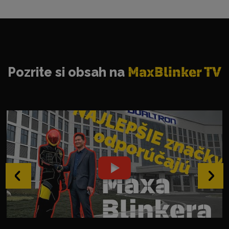
Pozrite si obsah na
MaxBlinker TV
‹
›