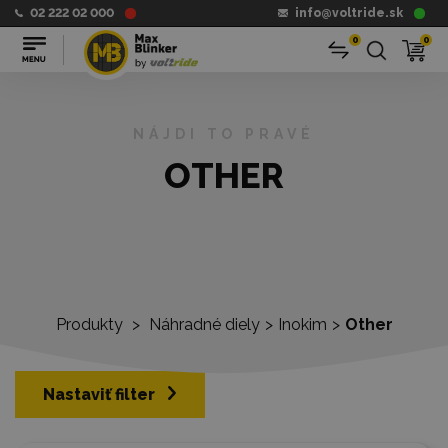
02 222 02 000
info@voltride.sk
0
0
NÁJDI TO PRAVÉ
OTHER
Produkty
>
Náhradné diely
>
Inokim
>
Other
Nastaviť filter