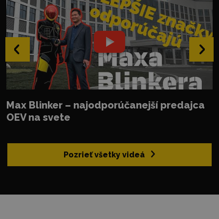
‹
›
Max Blinker – najodporúčanejší predajca
OEV na svete
Pozrieť všetky videá