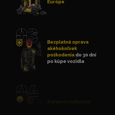
Európe
Bezplatná oprava
akéhokoľvek
poškodenia
do 30 dní
po kúpe vozidla
Garancia najlepšej
ceny
s dorovnaním
lacnejšej ponuky