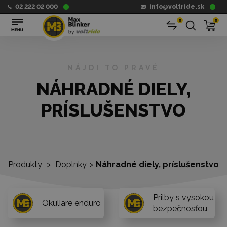
02 222 02 000
info@voltride.sk
0
0
NÁJDI TO PRAVÉ
NÁHRADNÉ DIELY,
PRÍSLUŠENSTVO
Produkty
>
Doplnky
>
Náhradné diely, príslušenstvo
Prilby s vysokou
Okuliare enduro
bezpečnosťou