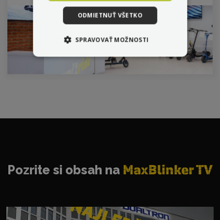
ODMIETNUŤ VŠETKO
SPRAVOVAŤ MOŽNOSTI
Pozrite si obsah na
MaxBlinker TV