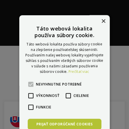
×
Táto webová lokalita
Certifikát originality a
Moderná doprava a
používa súbory cookie.
7 rokov na trhu, 20+
Nezávislé testovanie
2 ročná záruka a
Úzka spolupráca a
garancia pôvodu,
sklad,
Elektronická
tovar
servisná
značiek,
skutočných
pomoc
školenia priamo
kdekoľvek v
12,8 milióna
Táto webová lokalita používa súbory cookie
osobná kontrola
odosielame do 5
knižka
na zlepšenie používateľskej skúsenosti.
najazdených km
parametrov
Európe
výrobcami
kvality výroby
hodín
Používaním našej webovej lokality vyjadrujete
súhlas s používaním všetkých súborov cookie
v súlade s našimi zásadami používania
súborov cookie.
Prečítať viac
Predajne
NEVYHNUTNE POTREBNÉ
VÝKONNOSŤ
CIELENIE
FUNKCIE
Bratislava
Šumavská 1, Bratislava
PRIJAŤ ODPORÚČANÉ COOKIES