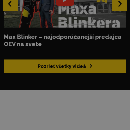
‹
›
Max Blinker – najodporúčanejší predajca
OEV na svete
Pozrieť všetky videá