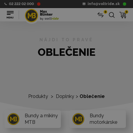
02 222 02 000
info@voltride.sk
0
0
NÁJDI TO PRAVÉ
OBLEČENIE
Produkty
>
Doplnky
>
Oblečenie
Bundy a mikiny
Bundy
MTB
motorkárske