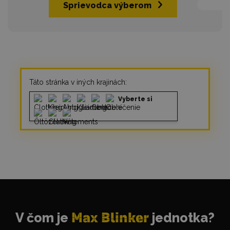
Sprievodca výberom
Táto stránka v iných krajinách:
Vyberte si
V čom je
Max Blinker
jednotka?