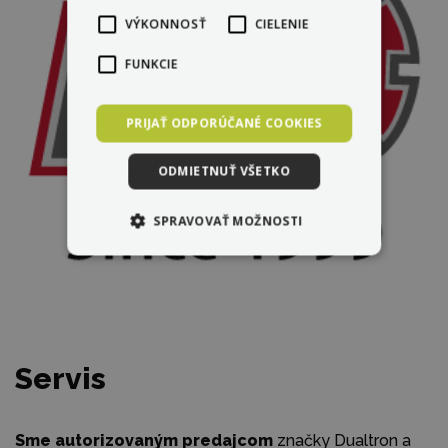
VÝKONNOSŤ
CIELENIE
FUNKCIE
PRIJAŤ ODPORÚČANÉ COOKIES
ODMIETNUŤ VŠETKO
SPRAVOVAŤ MOŽNOSTI
Servis
Sme autorizovaným predajcom
značky Dualtron a