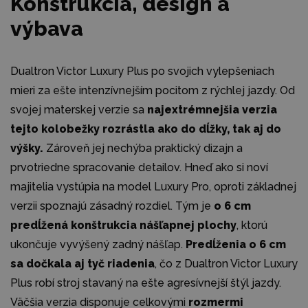
Konštrukcia, design a
výbava
Dualtron Victor Luxury Plus po svojich vylepšeniach
mieri za ešte intenzívnejším pocitom z rýchlej jazdy. Od
svojej materskej verzie sa
najextrémnejšia verzia
tejto kolobežky rozrástla ako do dĺžky, tak aj do
výšky.
Zároveň jej nechýba praktický dizajn a
prvotriedne spracovanie detailov. Hneď ako si noví
majitelia vystúpia na model Luxury Pro, oproti základnej
verzii spoznajú zásadný rozdiel. Tým je
o 6 cm
predĺžená konštrukcia nášľapnej plochy
, ktorú
ukončuje vyvýšený zadný nášľap.
Predĺženia o 6 cm
sa dočkala aj tyč riadenia
, čo z Dualtron Victor Luxury
Plus robí stroj stavaný na ešte agresívnejší štýl jazdy.
Väčšia verzia disponuje celkovými
rozmermi