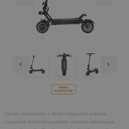
‹
›
Veľmi
komfortná
Väčšia, výkonnejšia, s dlhším dojazdom a lepšie
vybavená. Keď k tomu pridáte overené riešenia pre