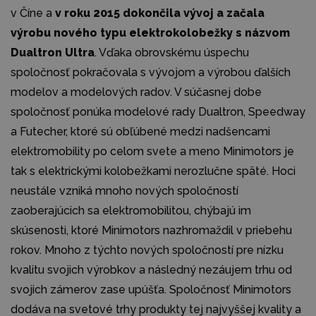
v Číne a
v roku 2015 dokončila vývoj a začala
výrobu nového typu elektrokolobežky s názvom
Dualtron Ultra
. Vďaka obrovskému úspechu
spoločnosť pokračovala s vývojom a výrobou ďalších
modelov a modelových radov. V súčasnej dobe
spoločnosť ponúka modelové rady Dualtron, Speedway
a Futecher, ktoré sú obľúbené medzi nadšencami
elektromobility po celom svete a meno Minimotors je
tak s elektrickými kolobežkami nerozlučne späté. Hoci
neustále vzniká mnoho nových spoločností
zaoberajúcich sa elektromobilitou, chýbajú im
skúsenosti, ktoré Minimotors nazhromaždil v priebehu
rokov. Mnoho z týchto nových spoločností pre nízku
kvalitu svojich výrobkov a následný nezáujem trhu od
svojich zámerov zase upúšťa. Spoločnosť Minimotors
dodáva na svetové trhy produkty tej najvyššej kvality a