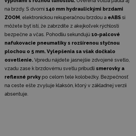
výplňami s rôznou tuhosťou.
Overená voľba padla aj
na brzdy. S dvomi
140 mm hydraulickými brzdami
ZOOM
, elektronickou rekuperačnou brzdou a
eABS
si
môžete byť istí, že zabrzdíte z akejkoľvek rýchlosti
bezpečne a včas. Pohodliu sekundujú
10-palcové
nafukovacie pneumatiky
s rozšírenou styčnou
plochou o 5 mm. Vylepšenia sa však dočkalo
osvetlenie.
Vpredu nájdete jasnejšie zdvojené svetlo,
vzadu zase k brzdovému svetlu pribudli
smerovky a
reflexné prvky
po celom tele kolobežky. Bezpečnosť
na ceste ešte zvyšuje klaksón, ktorý v základnej verzii
absentuje.