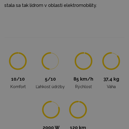
stala sa tak lídrom v oblasti elektromobility.
10/10
5/10
85 km/h
37,4 kg
Komfort
Ľahkosť údržby
Rýchlosť
Váha
2000 W
120 km