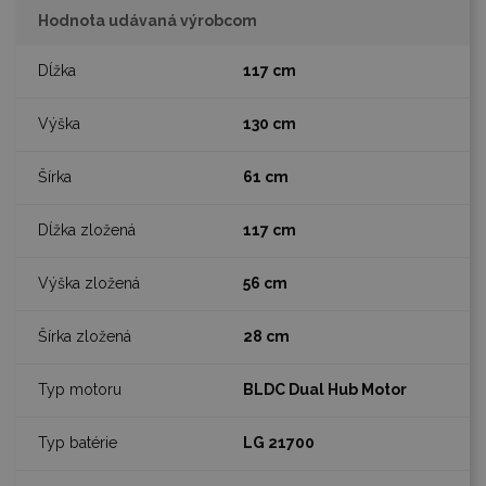
Hodnota udávaná výrobcom
117 cm
130 cm
61 cm
117 cm
56 cm
28 cm
BLDC Dual Hub Motor
LG 21700