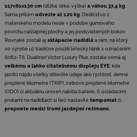
117x61x130 cm
(dĺžka, šírka, výška)
a váhou 37,4 kg
.
Sama pritom
odvezie až 120 kg
. Dedičstvo z
materského modelu nesie v podobe gumového
povrchu nášľapnej plochy a jej podsvietených bokov.
Rovnaké zostali aj
sklápacie riadidlá
a rám, na ktorý
vo výrobe už tradične použili letecký hliník s označením
6082-T6. Dualtron Victor Luxury Plus zostala verná aj
veľkému a ľahko čitateľnému displeju EYE
, kde
jazdci nájdu všetky dôležité údaje ako rýchlosť, denné
prejdené kilometre (TRIP), celkovo prejdené kilometre
(ODO) či aktuálnu úroveň nabitia batérie. S ovládacími
prvkami na riadidlách si tiež nastavíte
tempomat
či
prepnete medzi tromi jazdnými režimami.