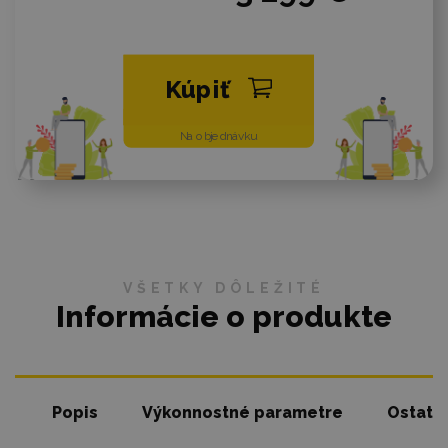
Kúpiť
Na objednávku
VŠETKY DÔLEŽITÉ
Informácie o produkte
Popis
Výkonnostné parametre
Ostatn