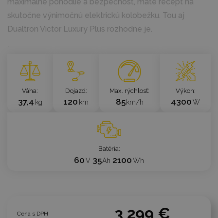
maximálne pohodlie a bezpečnosť, máte recept na
skutočne výnimočnú elektrickú kolobežku. Tou aj
Dualtron Victor Luxury Plus rozhodne je.
`
Váha
Dojazd
Max. rýchlosť
Výkon
37,4
120
85
4300
kg
km
km/h
W
Batéria
60
35
2100
V
Ah
Wh
3 299 €
Cena s DPH