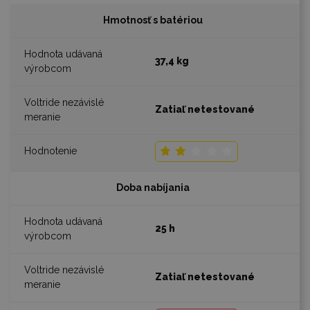
Hmotnosť s batériou
37,4 kg
Zatiaľ netestované
Doba nabíjania
25 h
Zatiaľ netestované