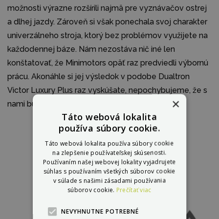
možnosti výrazne rozšírili najmä pre vyznávačov ostrej
a dlhej jazdy. Zároveň si však ponechala svoj charakter
univerzálneho stroja, ktorý bez problémov využijete na
každodennej báze. Nám nezostáva nič iné len
konštatovať, že Minimotors opäť raz predviedli výbornú
prácu. Akonáhle si jej výsledok v podobe Dualtron
Victor Luxury Plus raz vyskúšate, nepochybujeme, že s
×
nami budete súhlasiť.
Táto webová lokalita
používa súbory cookie.
Táto webová lokalita používa súbory cookie
na zlepšenie používateľskej skúsenosti.
Používaním našej webovej lokality vyjadrujete
súhlas s používaním všetkých súborov cookie
v súlade s našimi zásadami používania
súborov cookie.
Prečítať viac
NEVYHNUTNE POTREBNÉ