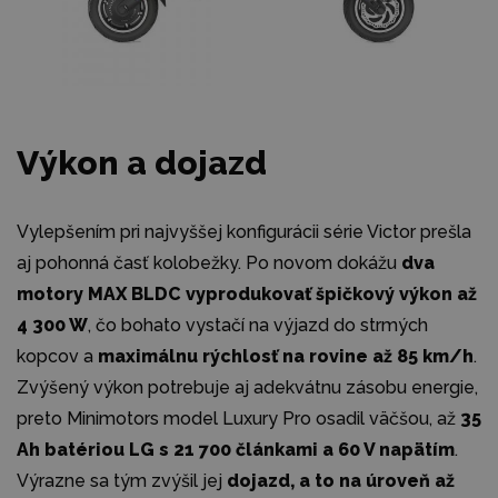
Výkon a dojazd
Vylepšením pri najvyššej konfigurácii série Victor prešla
aj pohonná časť kolobežky. Po novom dokážu
dva
motory MAX BLDC vyprodukovať špičkový výkon až
4 300 W
, čo bohato vystačí na výjazd do strmých
kopcov a
maximálnu rýchlosť na rovine až 85 km/h
.
Zvýšený výkon potrebuje aj adekvátnu zásobu energie,
preto Minimotors model Luxury Pro osadil väčšou, až
35
Ah batériou LG s 21 700 článkami a 60 V napätím
.
Výrazne sa tým zvýšil jej
dojazd, a to na úroveň až