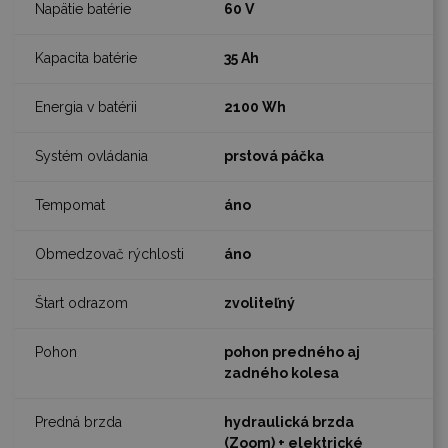
60 V
35 Ah
2100 Wh
prstová páčka
áno
áno
zvoliteľný
pohon predného aj
zadného kolesa
hydraulická brzda
(Zoom) + elektrické