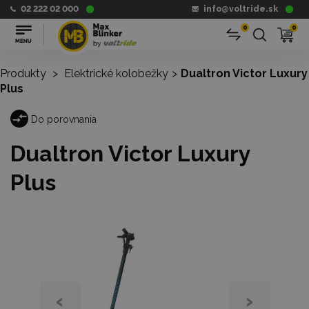
02 222 02 000
info@voltride.sk
0
0
Produkty
>
Elektrické kolobežky
>
Dualtron Victor Luxury
Plus
Do porovnania
Dualtron Victor Luxury
Plus
‹
›