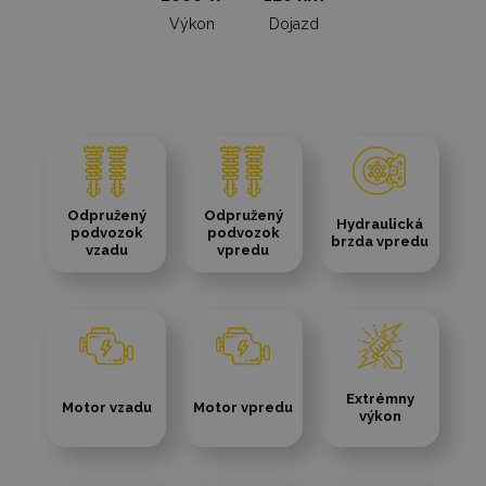
Výkon
Dojazd
Odpružený
Odpružený
Hydraulická
podvozok
podvozok
brzda vpredu
vzadu
vpredu
Extrémny
Motor vzadu
Motor vpredu
výkon