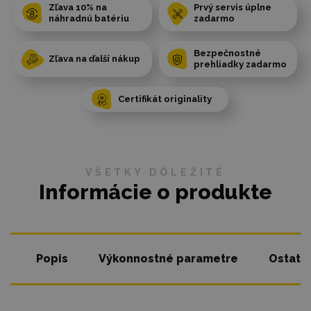
Zľava 10% na
Prvý servis úplne
náhradnú batériu
zadarmo
Bezpečnostné
Zľava na ďalší nákup
prehliadky zadarmo
Certifikát originality
VŠETKY DÔLEŽITÉ
Informácie o produkte
Popis
Výkonnostné parametre
Ostatn