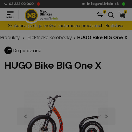
02 222 02 000
info@voltride.sk
0
0
Skúšobná jazda je možná zadarmo na predajniach: Bratislava.
Produkty
>
Elektrické kolobežky
>
HUGO Bike BIG One X
Do porovnania
HUGO Bike BIG One X
‹
›