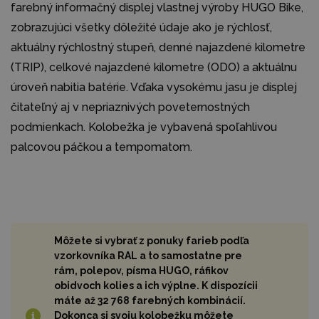
farebný informačný displej vlastnej výroby HUGO Bike,
zobrazujúci všetky dôležité údaje ako je rýchlosť,
aktuálny rýchlostný stupeň, denné najazdené kilometre
(TRIP), celkové najazdené kilometre (ODO) a aktuálnu
úroveň nabitia batérie. Vďaka vysokému jasu je displej
čitateľný aj v nepriaznivých poveternostných
podmienkach. Kolobežka je vybavená spoľahlivou
palcovou páčkou a tempomatom.
Môžete si vybrať z ponuky farieb podľa
vzorkovníka RAL a to samostatne pre
rám, polepov, písma HUGO, ráfikov
obidvoch kolies a ich výplne. K dispozícii
máte až 32 768 farebných kombinácií.
Dokonca si svoju kolobežku môžete