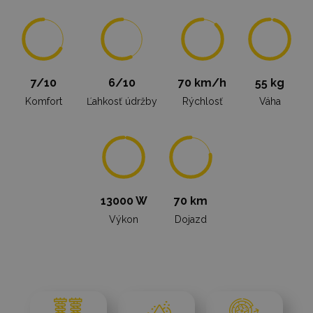
7/10
6/10
70 km/h
55 kg
Komfort
Ľahkosť údržby
Rýchlosť
Váha
13000 W
70 km
Výkon
Dojazd