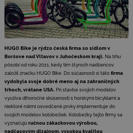
HUGO Bike je rýdzo česká firma so sídlom v
Boršove nad Vltavov v Juhočeskom kraji.
Na trhu
pôsobí od roku 2011, kedy tím štyroch nadšencov
založil značku HUGO Bike. Do súčasnosti si táto
firma
vydobyla svoje dobré meno aj na zahraničných
trhoch, vrátane USA.
Pri stavbe svojich modelov
využíva dlhoročné skúsenosti s horskými bicyklami a
niektoré rokmi osvedčené prvky implementuje do
svojich modelov kolobežiek. Kolobežky tejto firmy sa
vyznačujú
ručnou zákazkovou výrobou,
nadčasovým dizajnom, vysokou kvalitou