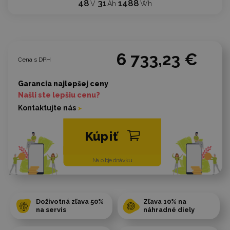
48
31
1488
V
Ah
Wh
6 733,23 €
Cena s DPH
Garancia najlepšej ceny
Našli ste lepšiu cenu?
Kontaktujte nás
Kúpiť
Na objednávku
Doživotná zľava 50%
Zľava 10% na
na servis
náhradné diely