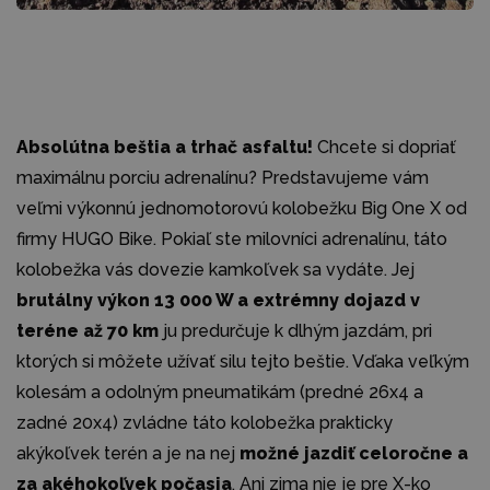
Absolútna beštia a trhač asfaltu!
Chcete si dopriať
maximálnu porciu adrenalínu? Predstavujeme vám
veľmi výkonnú jednomotorovú kolobežku Big One X od
firmy HUGO Bike. Pokiaľ ste milovníci adrenalínu, táto
kolobežka vás dovezie kamkoľvek sa vydáte. Jej
brutálny výkon 13 000 W a extrémny dojazd v
teréne až 70 km
ju predurčuje k dlhým jazdám, pri
ktorých si môžete užívať silu tejto beštie. Vďaka veľkým
kolesám a odolným pneumatikám (predné 26x4 a
zadné 20x4) zvládne táto kolobežka prakticky
akýkoľvek terén a je na nej
možné jazdiť celoročne a
za akéhokoľvek počasia
. Ani zima nie je pre X-ko