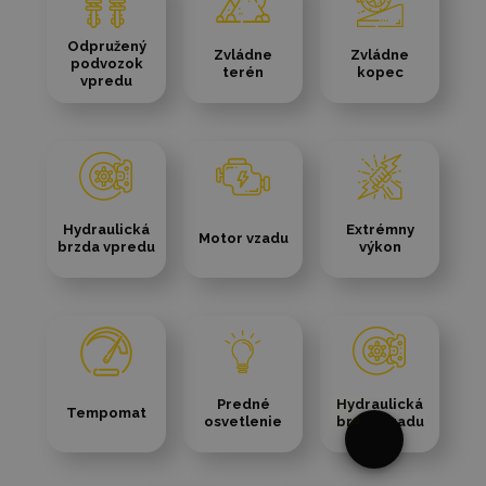
Odpružený
Zvládne
Zvládne
podvozok
terén
kopec
vpredu
Hydraulická
Extrémny
Motor vzadu
brzda vpredu
výkon
Predné
Hydraulická
Tempomat
osvetlenie
brzda vzadu
§