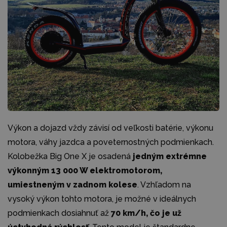
Výkon a dojazd vždy závisí od veľkosti batérie, výkonu
motora, váhy jazdca a poveternostných podmienkach.
Kolobežka Big One X je osadená
jedným extrémne
výkonným 13 000 W elektromotorom,
umiestneným v zadnom kolese
. Vzhľadom na
vysoký výkon tohto motora, je možné v ideálnych
podmienkach dosiahnuť až
70 km/h, čo je už