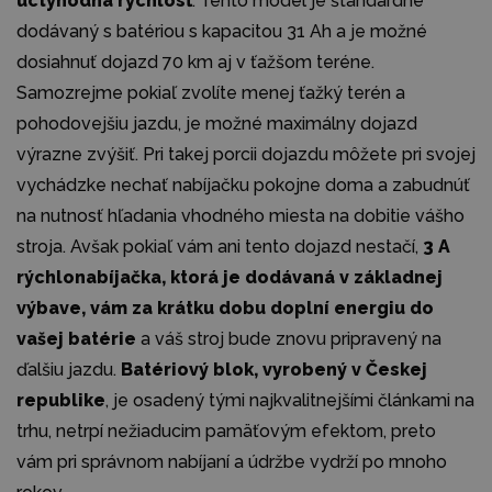
úctyhodná rýchlosť
. Tento model je štandardne
dodávaný s batériou s kapacitou 31 Ah a je možné
dosiahnuť dojazd 70 km aj v ťažšom teréne.
Samozrejme pokiaľ zvolíte menej ťažký terén a
pohodovejšiu jazdu, je možné maximálny dojazd
výrazne zvýšiť. Pri takej porcii dojazdu môžete pri svojej
vychádzke nechať nabíjačku pokojne doma a zabudnúť
na nutnosť hľadania vhodného miesta na dobitie vášho
stroja. Avšak pokiaľ vám ani tento dojazd nestačí,
3 A
rýchlonabíjačka, ktorá je dodávaná v základnej
výbave, vám za krátku dobu doplní energiu do
vašej batérie
a váš stroj bude znovu pripravený na
ďalšiu jazdu.
Batériový blok, vyrobený v Českej
republike
, je osadený tými najkvalitnejšími článkami na
trhu, netrpí nežiaducim pamäťovým efektom, preto
vám pri správnom nabíjaní a údržbe vydrží po mnoho