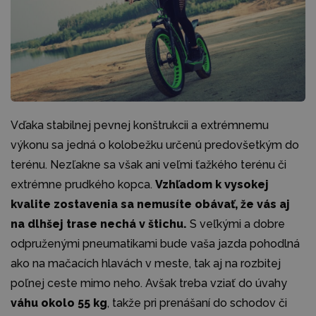
Vďaka stabilnej pevnej konštrukcii a extrémnemu
výkonu sa jedná o kolobežku určenú predovšetkým do
terénu. Nezľakne sa však ani veľmi ťažkého terénu či
extrémne prudkého kopca.
Vzhľadom k vysokej
kvalite zostavenia sa nemusíte obávať, že vás aj
na dlhšej trase nechá v štichu.
S veľkými a dobre
odpruženými pneumatikami bude vaša jazda pohodlná
ako na mačacích hlavách v meste, tak aj na rozbitej
poľnej ceste mimo neho. Avšak treba vziať do úvahy
váhu okolo 55 kg
, takže pri prenášaní do schodov či