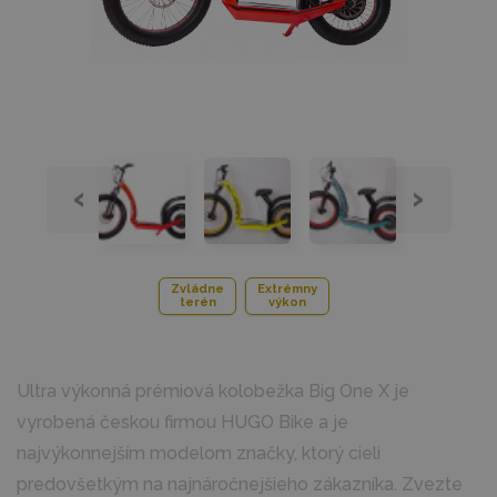
‹
›
Zvládne
Extrémny
terén
výkon
Ultra výkonná prémiová kolobežka Big One X je
vyrobená českou firmou HUGO Bike a je
najvýkonnejším modelom značky, ktorý cieli
predovšetkým na najnáročnejšieho zákazníka. Zvezte