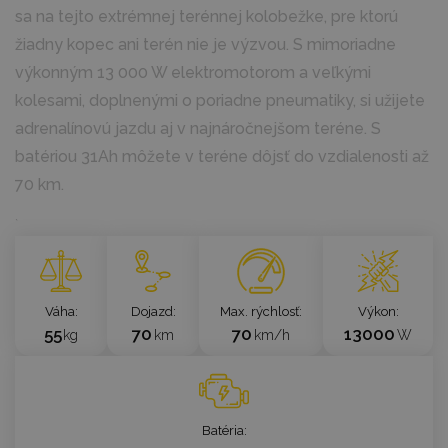
sa na tejto extrémnej terénnej kolobežke, pre ktorú
žiadny kopec ani terén nie je výzvou. S mimoriadne
výkonným 13 000 W elektromotorom a veľkými
kolesami, doplnenými o poriadne pneumatiky, si užijete
adrenalínovú jazdu aj v najnáročnejšom teréne. S
batériou 31Ah môžete v teréne dôjsť do vzdialenosti až
70 km.
`
Váha
Dojazd
Max. rýchlosť
Výkon
55
70
70
13000
kg
km
km/h
W
Batéria