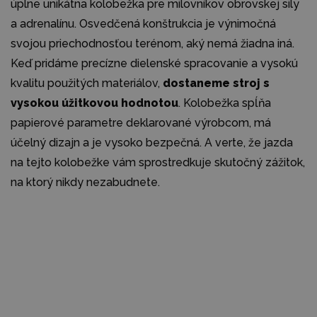
úplne unikátna kolobežka pre milovníkov obrovskej sily
a adrenalínu. Osvedčená konštrukcia je výnimočná
svojou priechodnosťou terénom, aký nemá žiadna iná.
Keď pridáme precízne dielenské spracovanie a vysokú
kvalitu použitých materiálov,
dostaneme stroj s
vysokou úžitkovou hodnotou
. Kolobežka spĺňa
papierové parametre deklarované výrobcom, má
účelný dizajn a je vysoko bezpečná. A verte, že jazda
na tejto kolobežke vám sprostredkuje skutočný zážitok,
na ktorý nikdy nezabudnete.