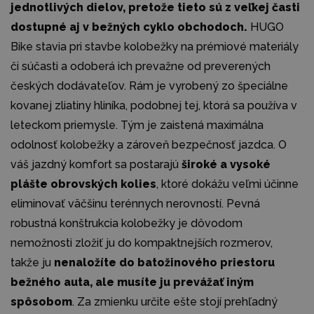
jednotlivých dielov, pretože tieto sú z veľkej časti
dostupné aj v bežných cyklo obchodoch.
HUGO
Bike stavia pri stavbe kolobežky na prémiové materiály
či súčasti a odoberá ich prevažne od preverených
českých dodávateľov. Rám je vyrobený zo špeciálne
kovanej zliatiny hliníka, podobnej tej, ktorá sa používa v
leteckom priemysle. Tým je zaistená maximálna
odolnosť kolobežky a zároveň bezpečnosť jazdca. O
váš jazdný komfort sa postarajú
široké a vysoké
plášte obrovských kolies
, ktoré dokážu veľmi účinne
eliminovať väčšinu terénnych nerovností. Pevná
robustná konštrukcia kolobežky je dôvodom
nemožnosti zložiť ju do kompaktnejších rozmerov,
takže ju
nenaložíte do batožinového priestoru
bežného auta, ale musíte ju prevážať iným
spôsobom
. Za zmienku určite ešte stojí prehľadný