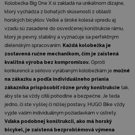
Kolobežka Big One X si zakladá na unikátnom dizajne,
ktorý vychádza z bohatých skúseností z oblasti
horských bicyklov. Veľké a široké kolesá vpredu aj
vzadu sú zasadené do osvedčenej konštrukcie rámu,
ktorý je pevný, stabilný a vyznačuje sa perfektným
dielenským spracovaním.
Každá kolobežka je
zostavená ručne mechanikom, čím je zaistená
kvalitná výroba bez kompromisov.
Oproti
konkurencii a sériovo vyrábaným kolobežkám je
možné
na zákazku a podľa individuálneho priania
zákazníka prispôsobiť rôzne prvky konštrukcie
tak,
aby ste sa vždy cítili pohodlne a bezpečne. Je teda
jedno, či ste vyššej či nižšej postavy, HUGO Bike vždy
vyjde vašim individuálnym požiadavkám v ústrety.
Vďaka podobnej konštrukcii, ako má horský
bicykel, je zaistená bezproblémová výmena