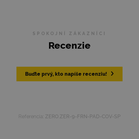
SPOKOJNÍ ZÁKAZNÍCI
Recenzie
Buďte prvý, kto napíše recenziu!
Referencia:
ZERO.ZER-9-FRN-PAD-COV-SP