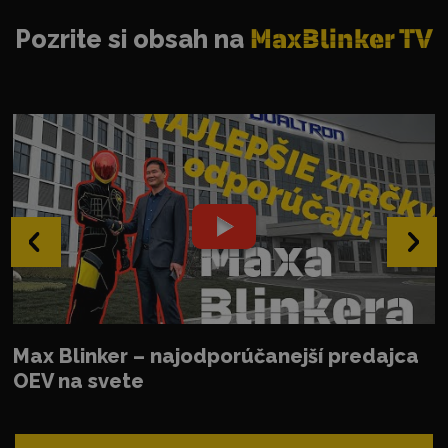
Pozrite si obsah na
MaxBlinker TV
‹
›
Max Blinker – najodporúčanejší predajca
OEV na svete