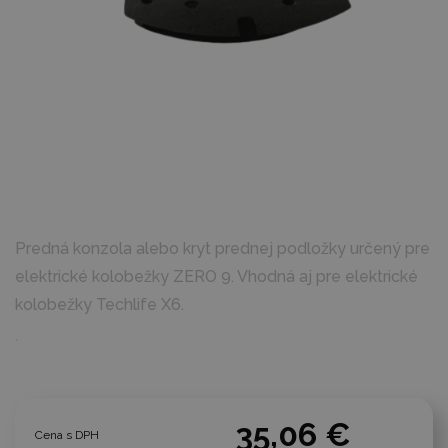
Predná konzola alebo kryt prednej podložky určený pre
elektrické kolobežky ZERO 9. Vhodná aj pre elektrické
kolobežky Techlife X6.
`
35,06 €
Cena s DPH