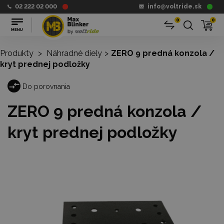
02 222 02 000
info@voltride.sk
0
0
Produkty
>
Náhradné diely
>
ZERO 9 predná konzola /
kryt prednej podložky
Do porovnania
ZERO 9 predná konzola /
kryt prednej podložky