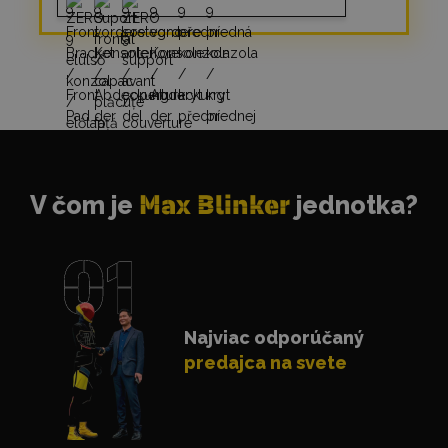
V čom je
Max Blinker
jednotka?
Najviac odporúčaný
predajca na svete