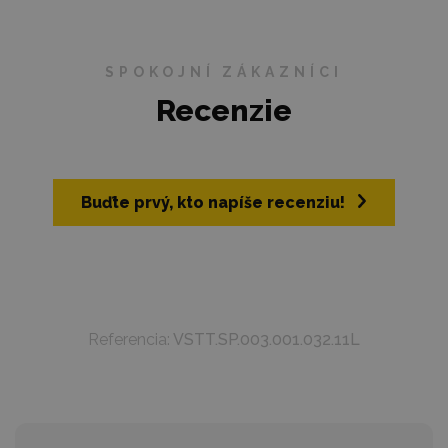
SPOKOJNÍ ZÁKAZNÍCI
Recenzie
Buďte prvý, kto napíše recenziu!
Referencia:
VSTT.SP.003.001.032.11L