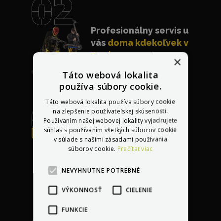
Profesionálny servis u
vás
doma kdekoľvek v
Európe
×
Táto webová lokalita
používa súbory cookie.
Táto webová lokalita používa súbory cookie
na zlepšenie používateľskej skúsenosti.
Používaním našej webovej lokality vyjadrujete
súhlas s používaním všetkých súborov cookie
Bezplatná oprava
v súlade s našimi zásadami používania
akéhokoľvek
súborov cookie.
Prečítať viac
poškodenia
do 30 dní
po kúpe vozidla
NEVYHNUTNE POTREBNÉ
VÝKONNOSŤ
CIELENIE
FUNKCIE