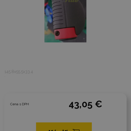
145.8x55.5x33.4
`
43,05 €
Cena s DPH