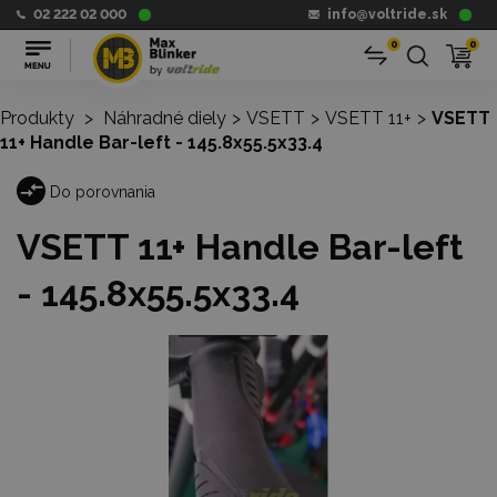
02 222 02 000
info@voltride.sk
0
0
Produkty
>
Náhradné diely
>
VSETT
>
VSETT 11+
>
VSETT
11+ Handle Bar-left - 145.8x55.5x33.4
Do porovnania
VSETT 11+ Handle Bar-left
- 145.8x55.5x33.4