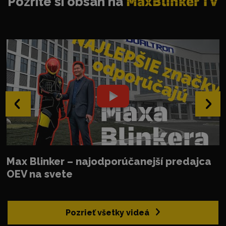
Pozrite si obsah na
MaxBlinker TV
‹
›
Max Blinker – najodporúčanejší predajca
OEV na svete
Pozrieť všetky videá