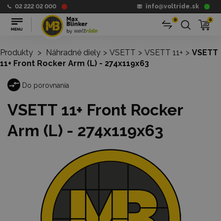
02 222 02 000
info@voltride.sk
0
0
Produkty
>
Náhradné diely
>
VSETT
>
VSETT 11+
>
VSETT
11+ Front Rocker Arm (L) - 274x119x63
Do porovnania
VSETT 11+ Front Rocker
Arm (L) - 274x119x63