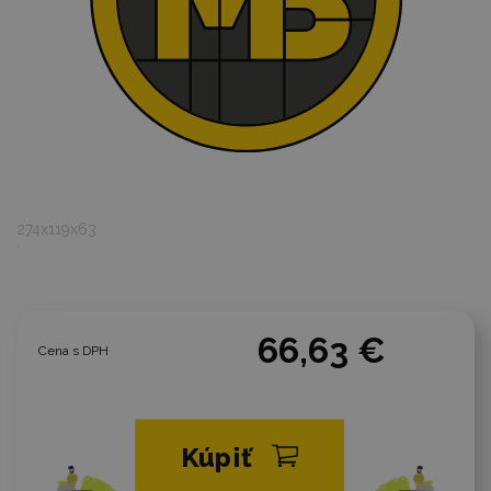
274x119x63
`
66,63 €
Cena s DPH
Kúpiť