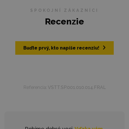
SPOKOJNÍ ZÁKAZNÍCI
Recenzie
Buďte prvý, kto napíše recenziu!
Referencia:
VSTT.SP.001.010.014.FRAL
Robíme dobré veci.
Vďaka vám.