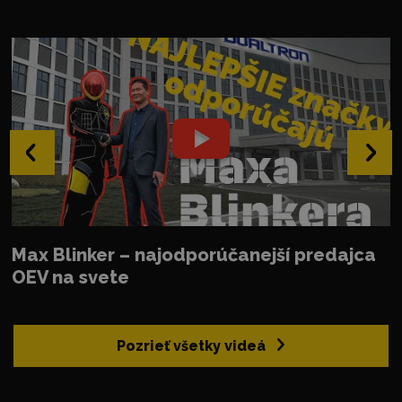
‹
›
Max Blinker – najodporúčanejší predajca
OEV na svete
Pozrieť všetky videá