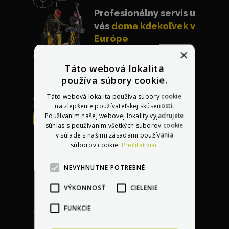
Profesionálny servis u
vás
doma kdekoľvek v
Európe
×
Táto webová lokalita
používa súbory cookie.
Táto webová lokalita používa súbory cookie
na zlepšenie používateľskej skúsenosti.
Používaním našej webovej lokality vyjadrujete
Bezplatná oprava
súhlas s používaním všetkých súborov cookie
akéhokoľvek
v súlade s našimi zásadami používania
poškodenia
do 30 dní
súborov cookie.
Prečítať viac
po kúpe vozidla
NEVYHNUTNE POTREBNÉ
VÝKONNOSŤ
CIELENIE
FUNKCIE