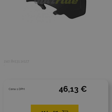
240.8x131.1x127
`
46,13 €
Cena s DPH