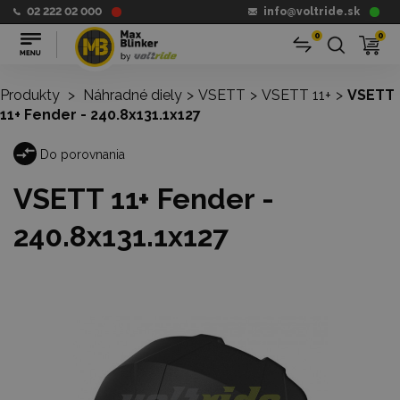
02 222 02 000
info@voltride.sk
0
0
Produkty
>
Náhradné diely
>
VSETT
>
VSETT 11+
>
VSETT
11+ Fender - 240.8x131.1x127
Do porovnania
VSETT 11+ Fender -
240.8x131.1x127