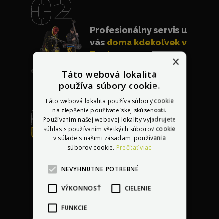
Profesionálny servis u
vás
doma kdekoľvek v
Európe
×
Táto webová lokalita
používa súbory cookie.
Táto webová lokalita používa súbory cookie
na zlepšenie používateľskej skúsenosti.
Používaním našej webovej lokality vyjadrujete
súhlas s používaním všetkých súborov cookie
Bezplatná oprava
v súlade s našimi zásadami používania
akéhokoľvek
súborov cookie.
Prečítať viac
poškodenia
do 30 dní
po kúpe vozidla
NEVYHNUTNE POTREBNÉ
VÝKONNOSŤ
CIELENIE
FUNKCIE