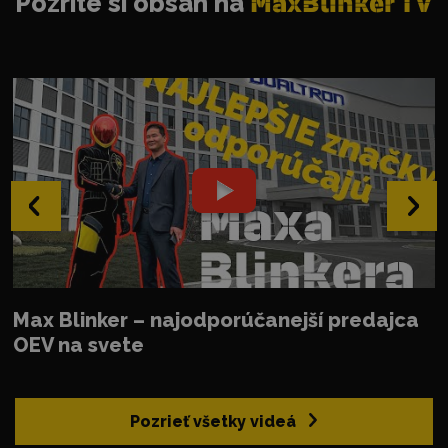
Pozrite si obsah na
MaxBlinker TV
‹
›
Max Blinker – najodporúčanejší predajca
OEV na svete
Pozrieť všetky videá