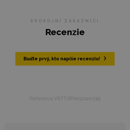
SPOKOJNÍ ZÁKAZNÍCI
Recenzie
Buďte prvý, kto napíše recenziu!
Referencia:
VSTT.SP.003.010.039