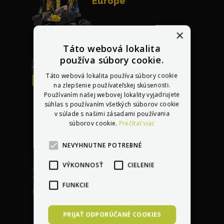
Európe
×
Táto webová lokalita
používa súbory cookie.
Táto webová lokalita používa súbory cookie
Bezplatná oprava
na zlepšenie používateľskej skúsenosti.
akéhokoľvek
Používaním našej webovej lokality vyjadrujete
poškodenia
do 30 dní
súhlas s používaním všetkých súborov cookie
v súlade s našimi zásadami používania
po kúpe vozidla
súborov cookie.
Prečítať viac
NEVYHNUTNE POTREBNÉ
VÝKONNOSŤ
CIELENIE
FUNKCIE
Garancia najlepšej
ceny
s dorovnaním
PRIJAŤ ODPORÚČANÉ COOKIES
lacnejšej ponuky