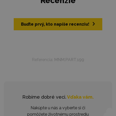
Recenzie
Buďte prvý, kto napíše recenziu!
Referencia:
MNM.PART.199
Robíme dobré veci.
Vďaka vám.
Nakúpte u nás a vyberte si či
pomôžete životnému prostrediu