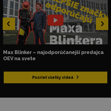
‹
›
Max Blinker – najodporúčanejší predajca
OEV na svete
Pozrieť všetky videá