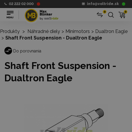
02 222 02 000
info@voltride.sk
0
0
Produkty
>
Náhradné diely
>
Minimotors
>
Dualtron Eagle
>
Shaft Front Suspension - Dualtron Eagle
Do porovnania
Shaft Front Suspension -
Dualtron Eagle