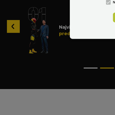
‹
Najviac odporúčaný
predajca na svete