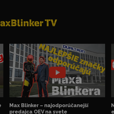
axBlinker TV
e
Max Blinker – najodporúčanejší
N
predajca OEV na svete
e