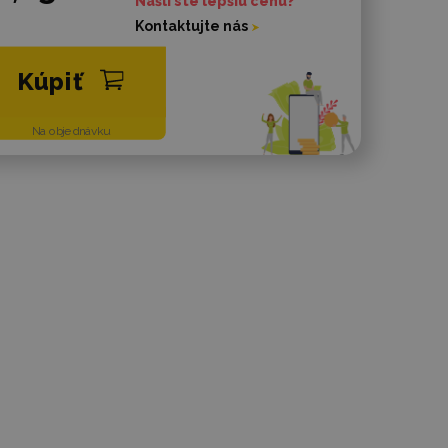
Našli ste lepšiu cenu?
Kontaktujte nás
Kúpiť
Na objednávku