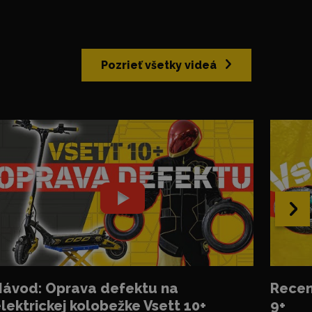
Pozrieť všetky videá
›
ávod: Oprava defektu na
Recen
lektrickej kolobežke Vsett 10+
9+