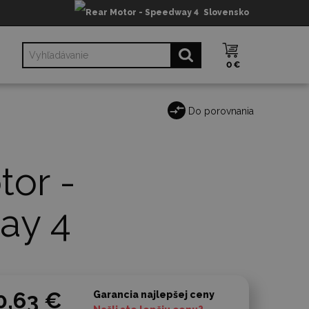
Slovensko
0 €
Do porovnania
tor -
ay 4
0,63 €
Garancia najlepšej ceny