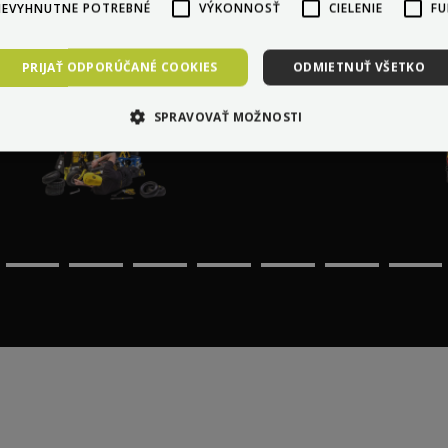
NEVYHNUTNE POTREBNÉ
VÝKONNOSŤ
CIELENIE
FU
PRIJAŤ ODPORÚČANÉ COOKIES
ODMIETNUŤ VŠETKO
Profesionálny servis u vás
SPRAVOVAŤ MOŽNOSTI
doma kdekoľvek v Európe