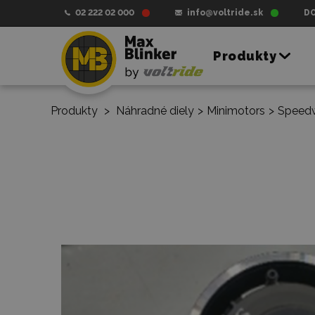
02 222 02 000
info@voltride.sk
D
Produkty
Produkty
>
Náhradné diely
>
Minimotors
>
Speed