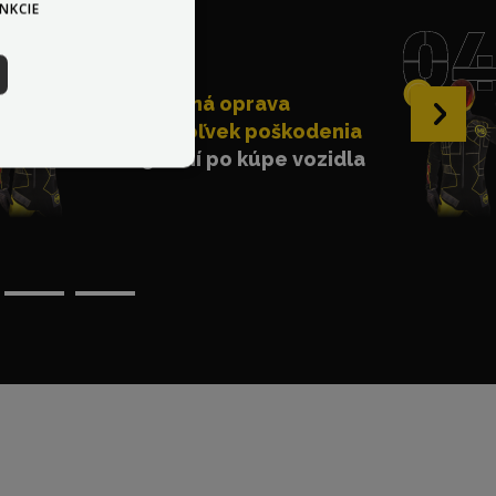
NKCIE
Bezplatná oprava
›
akéhokoľvek poškodenia
do 30 dní po kúpe vozidla