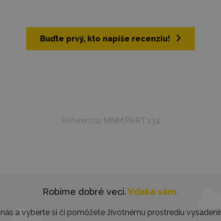
Buďte prvý, kto napíše recenziu!
Referencia:
MNM.PART.134
Robíme dobré veci.
Vďaka vám.
nás a vyberte si či pomôžete životnému prostrediu vysaden