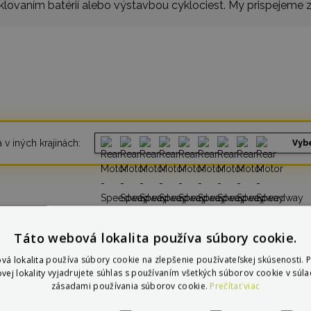
klovaním batérií alebo výstavbou cyklociest. My prispejeme z
 v iných krajinách:
Vybe
Táto webová lokalita používa súbory cookie.
vá lokalita používa súbory cookie na zlepšenie používateľskej skúsenosti. 
vej lokality vyjadrujete súhlas s používaním všetkých súborov cookie v súla
čom je
Max Blinker
jednot
zásadami používania súborov cookie.
Prečítať viac