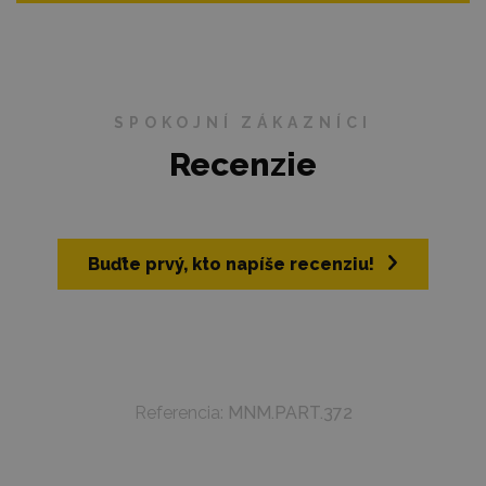
SPOKOJNÍ ZÁKAZNÍCI
Recenzie
Buďte prvý, kto napíše recenziu!
Referencia:
MNM.PART.372