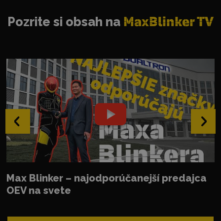
Pozrite si obsah na
MaxBlinker TV
‹
›
Max Blinker – najodporúčanejší predajca
OEV na svete