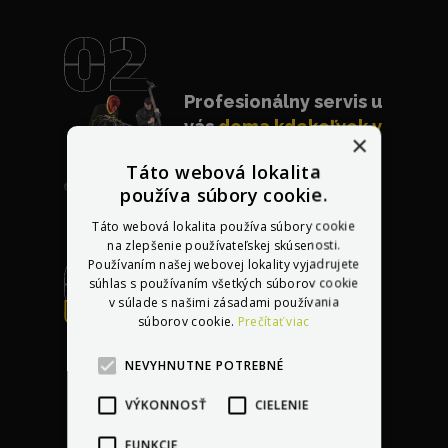
Profesionálny servis u
vás
doma kdekoľvek v
×
Európe
Táto webová lokalita
používa súbory cookie.
Táto webová lokalita používa súbory cookie
na zlepšenie používateľskej skúsenosti.
Používaním našej webovej lokality vyjadrujete
súhlas s používaním všetkých súborov cookie
v súlade s našimi zásadami používania
Bezplatná oprava
súborov cookie.
Prečítať viac
akéhokoľvek
poškodenia
do 30 dní
NEVYHNUTNE POTREBNÉ
po kúpe vozidla
VÝKONNOSŤ
CIELENIE
FUNKCIE