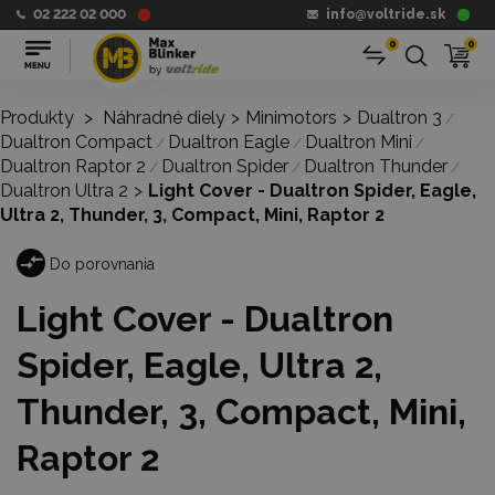
02 222 02 000
info@voltride.sk
0
0
Produkty
>
Náhradné diely
>
Minimotors
>
Dualtron 3
/
Dualtron Compact
Dualtron Eagle
Dualtron Mini
/
/
/
Dualtron Raptor 2
Dualtron Spider
Dualtron Thunder
/
/
/
Dualtron Ultra 2
>
Light Cover - Dualtron Spider, Eagle,
Ultra 2, Thunder, 3, Compact, Mini, Raptor 2
Do porovnania
Light Cover - Dualtron
Spider, Eagle, Ultra 2,
Thunder, 3, Compact, Mini,
Raptor 2