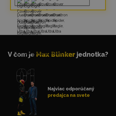
V čom je
Max Blinker
jednotka?
Najviac odporúčaný
predajca na svete