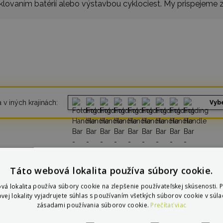
klovaním batérií alebo výstavbou cyklociest. My prispejeme z
 v iných krajinách:
Vybe
Táto webová lokalita používa súbory cookie.
vá lokalita používa súbory cookie na zlepšenie používateľskej skúsenosti. 
vej lokality vyjadrujete súhlas s používaním všetkých súborov cookie v súla
čom je
Max Blinker
jednot
zásadami používania súborov cookie.
Prečítať viac