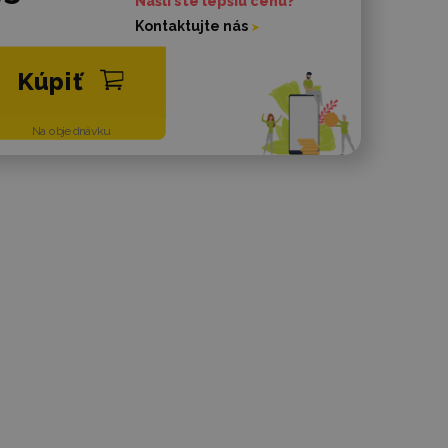
Našli ste lepšiu cenu?
Kontaktujte nás
Kúpiť
Na objednávku