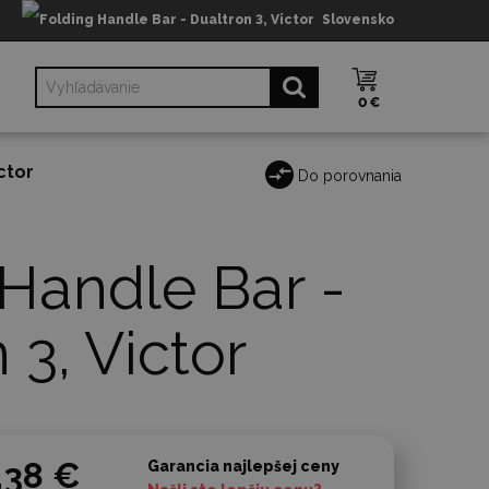
Slovensko
0 €
ctor
Do porovnania
 Handle Bar -
 3, Victor
,38 €
Garancia najlepšej ceny