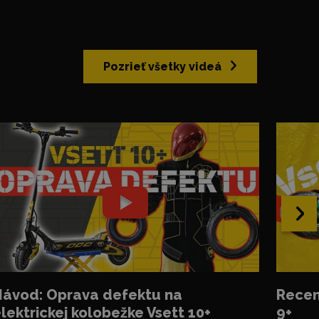
Pozrieť všetky videá
›
ávod: Oprava defektu na
Recen
lektrickej kolobežke Vsett 10+
9+