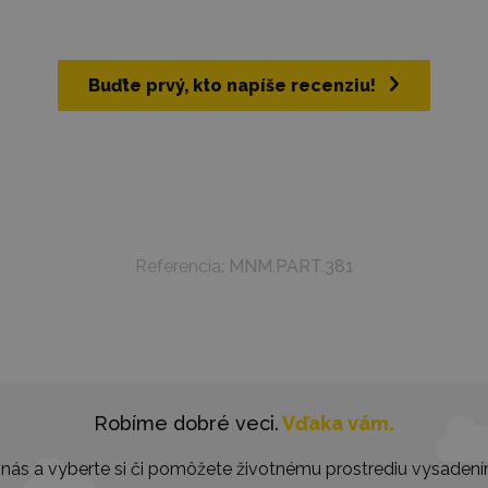
Buďte prvý, kto napíše recenziu!
Referencia:
MNM.PART.381
Robíme dobré veci.
Vďaka vám.
nás a vyberte si či pomôžete životnému prostrediu vysaden