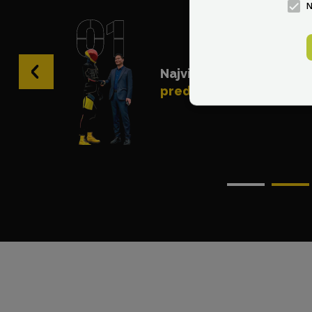
‹
Najviac odporúčaný
predajca na svete