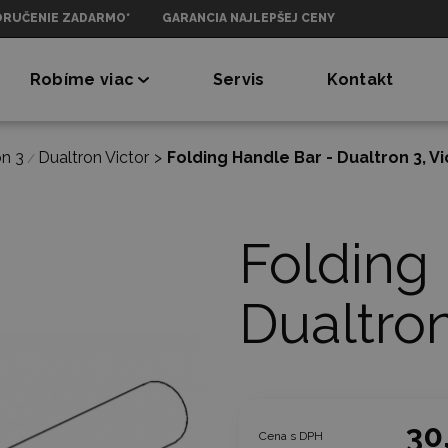
ORUČENIE ZADARMO*
GARANCIA NAJLEPŠEJ CENY
Robíme viac
Servis
Kontakt
on 3
Dualtron Victor
>
Folding Handle Bar - Dualtron 3, Vi
/
Folding
Dualtron
30
Cena s DPH