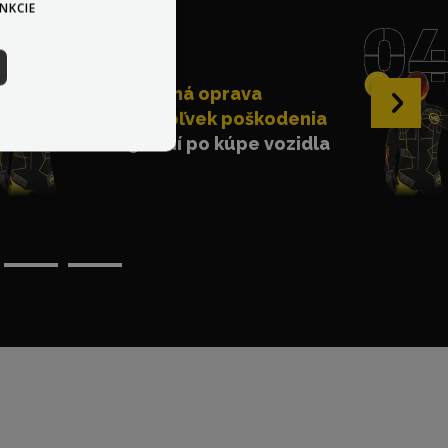
NKCIE
Bezplatná oprava
›
akéhokoľvek poškodenia
do 30 dní po kúpe vozidla