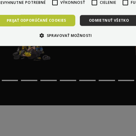
NEVYHNUTNE POTREBNÉ
VÝKONNOSŤ
CIELENIE
FU
PRIJAŤ ODPORÚČANÉ COOKIES
ODMIETNUŤ VŠETKO
Profesionálny servis u vás
SPRAVOVAŤ MOŽNOSTI
doma kdekoľvek v Európe