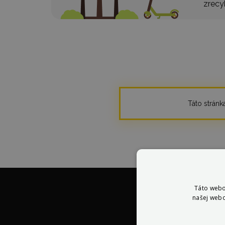
zrecy
Táto stránka
Táto webo
našej webo
V 