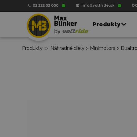
02 222 02 000
info@voltride.sk
D
Produkty
Produkty
>
Náhradné diely
>
Minimotors
>
Dualtr