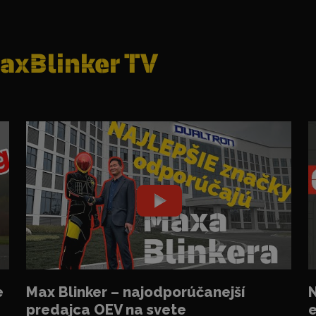
axBlinker TV
e
Max Blinker – najodporúčanejší
N
predajca OEV na svete
e