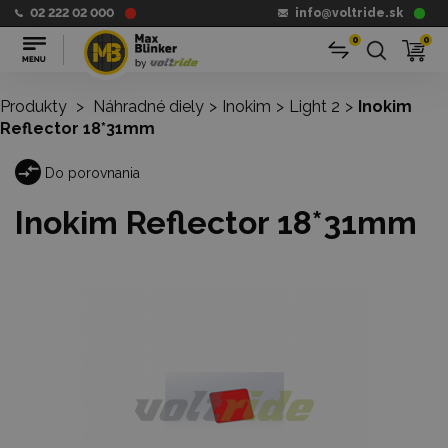
02 222 02 000
info@voltride.sk
0
0
Produkty
>
Náhradné diely
>
Inokim
>
Light 2
>
Inokim
Reflector 18*31mm
Do porovnania
Inokim Reflector 18*31mm