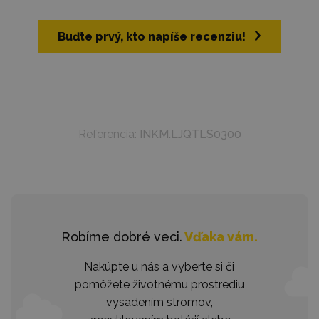
Buďte prvý, kto napíše recenziu!
Referencia:
INKM.LJQTLS0300
Robíme dobré veci.
Vďaka vám.
Nakúpte u nás a vyberte si či
pomôžete životnému prostrediu
vysadením stromov,