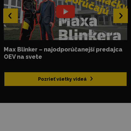
‹
›
Max Blinker – najodporúčanejší predajca
OEV na svete
Pozrieť všetky videá