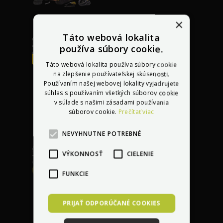
×
Táto webová lokalita
používa súbory cookie.
Bezplatná oprava
Táto webová lokalita používa súbory cookie
akéhokoľvek
na zlepšenie používateľskej skúsenosti.
poškodenia
do 30 dní
Používaním našej webovej lokality vyjadrujete
súhlas s používaním všetkých súborov cookie
po kúpe vozidla
v súlade s našimi zásadami používania
súborov cookie.
Prečítať viac
NEVYHNUTNE POTREBNÉ
VÝKONNOSŤ
CIELENIE
Garancia najlepšej
FUNKCIE
ceny
s dorovnaním
lacnejšej ponuky
PRIJAŤ ODPORÚČANÉ COOKIES