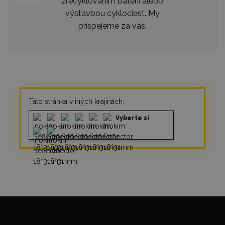
zrecyklovaním batérií alebo
výstavbou cyklociest. My
prispejeme za vás.
Táto stránka v iných krajinách:
Vyberte si