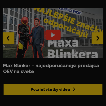
‹
›
Max Blinker – najodporúčanejší predajca
OEV na svete
Pozrieť všetky videá