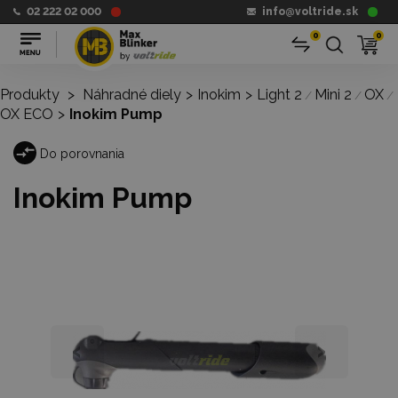
02 222 02 000
info@voltride.sk
0
0
Produkty
>
Náhradné diely
>
Inokim
>
Light 2
Mini 2
OX
/
/
/
OX ECO
>
Inokim Pump
Do porovnania
Inokim Pump
‹
›