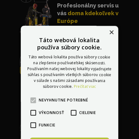
Profesionálny servis u
vás
doma kdekoľvek v
Európe
×
Táto webová lokalita
používa súbory cookie.
Táto webová lokalita používa súbory cookie
na zlepšenie používateľskej skúsenosti.
Používaním našej webovej lokality vyjadrujete
Bezplatná oprava
súhlas s používaním všetkých súborov cookie
akéhokoľvek
v súlade s našimi zásadami používania
poškodenia
do 30 dní
súborov cookie.
Prečítať viac
po kúpe vozidla
NEVYHNUTNE POTREBNÉ
VÝKONNOSŤ
CIELENIE
FUNKCIE