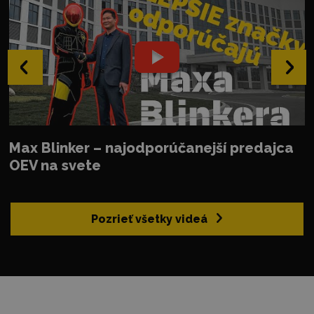
‹
›
Max Blinker – najodporúčanejší predajca
OEV na svete
Pozrieť všetky videá