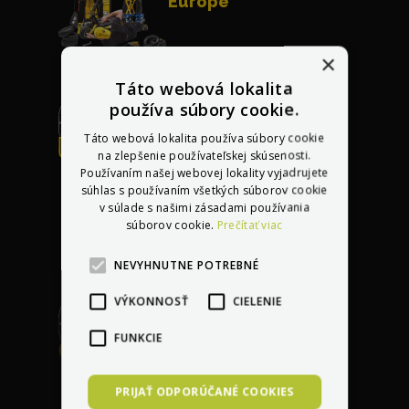
Európe
×
Táto webová lokalita
používa súbory cookie.
Táto webová lokalita používa súbory cookie
Bezplatná oprava
na zlepšenie používateľskej skúsenosti.
akéhokoľvek
Používaním našej webovej lokality vyjadrujete
poškodenia
do 30 dní
súhlas s používaním všetkých súborov cookie
v súlade s našimi zásadami používania
po kúpe vozidla
súborov cookie.
Prečítať viac
NEVYHNUTNE POTREBNÉ
VÝKONNOSŤ
CIELENIE
FUNKCIE
Garancia najlepšej
ceny
s dorovnaním
PRIJAŤ ODPORÚČANÉ COOKIES
lacnejšej ponuky