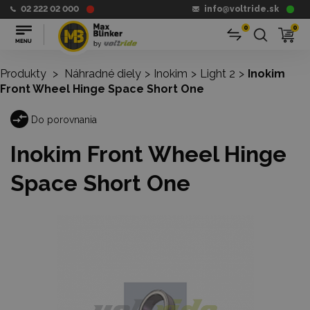
02 222 02 000
info@voltride.sk
0
0
Produkty
>
Náhradné diely
>
Inokim
>
Light 2
>
Inokim
Front Wheel Hinge Space Short One
Do porovnania
Inokim Front Wheel Hinge
Space Short One