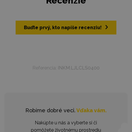
Recenzie
Buďte prvý, kto napíše recenziu!
Referencia:
INKM.LJLCLS0400
Robíme dobré veci.
Vďaka vám.
Nakúpte u nás a vyberte si či
pomôžete životnému prostrediu