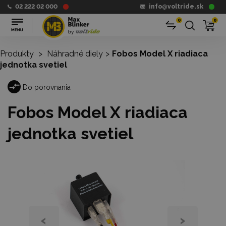
02 222 02 000
info@voltride.sk
0
0
Produkty
>
Náhradné diely
>
Fobos Model X riadiaca
jednotka svetiel
Do porovnania
Fobos Model X riadiaca
jednotka svetiel
‹
›