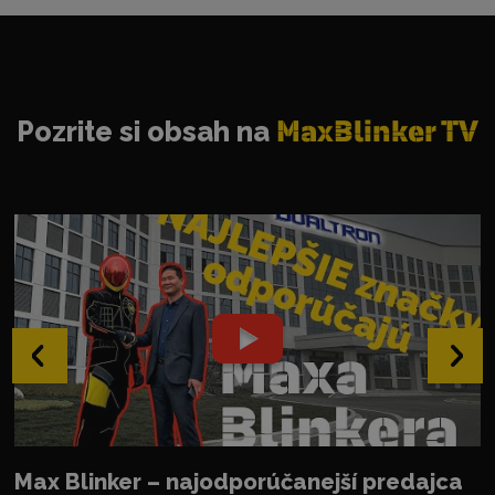
Pozrite si obsah na
MaxBlinker TV
‹
›
Max Blinker – najodporúčanejší predajca