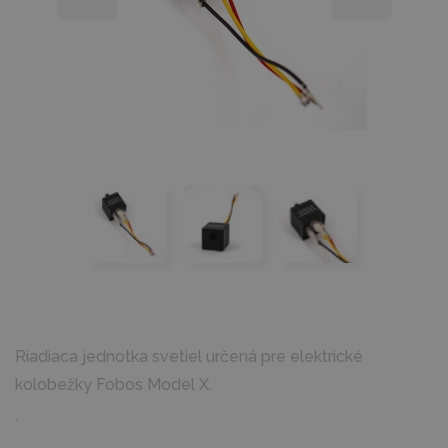
Riadiaca jednotka svetiel určená pre elektrické
kolobežky Fobos Model X.
`