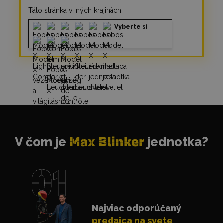
Táto stránka v iných krajinách:
Vyberte si
V čom je
Max Blinker
jednotka?
Najviac odporúčaný
predajca na svete