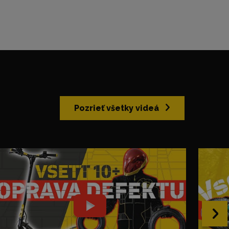
Pozrieť všetky videá
›