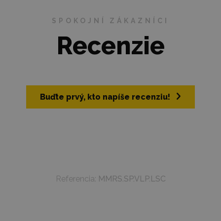
SPOKOJNÍ ZÁKAZNÍCI
Recenzie
Buďte prvý, kto napíše recenziu!
Referencia:
MMRS.SP.VLP.LSC