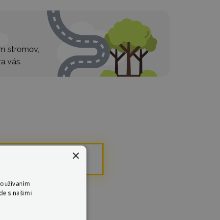
ím stromov,
a vás.
×
rte si
Používaním
de s našimi