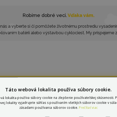
Robíme dobré veci.
Vďaka vám.
nás a vyberte si či pomôžete životnému prostrediu vysaden
klovaním batérií alebo výstavbou cyklociest. My prispejeme z
 v iných krajinách:
Vybe
Táto webová lokalita používa súbory cookie.
vá lokalita používa súbory cookie na zlepšenie používateľskej skúsenosti. 
vej lokality vyjadrujete súhlas s používaním všetkých súborov cookie v súla
zásadami používania súborov cookie.
Prečítať viac