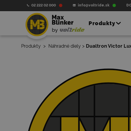
02 222 02 000
info@voltride.sk
D
Produkty
Produkty
>
Náhradné diely
>
Dualtron Victor Lu