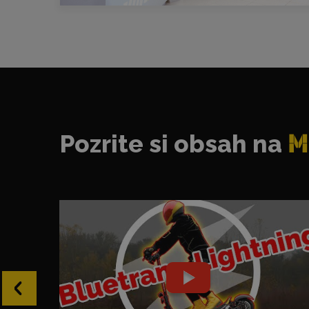
Pozrite si obsah na
M
‹