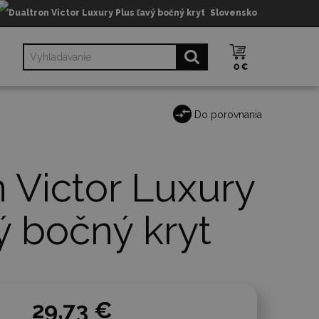
Slovensko
0 €
Do porovnania
 Victor Luxury
ý bočný kryt
29,73 €