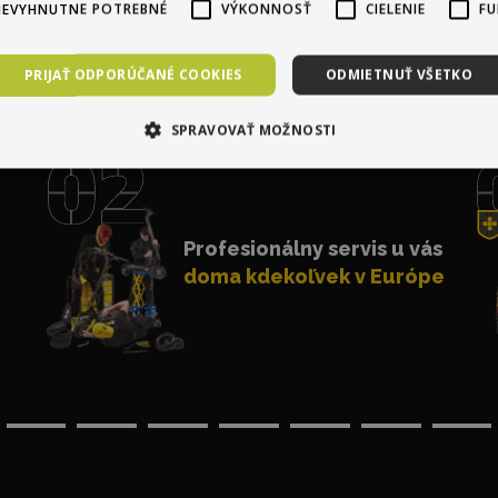
NEVYHNUTNE POTREBNÉ
VÝKONNOSŤ
CIELENIE
FU
PRIJAŤ ODPORÚČANÉ COOKIES
ODMIETNUŤ VŠETKO
čom je
Max Blinker
jednot
SPRAVOVAŤ MOŽNOSTI
Profesionálny servis u vás
doma kdekoľvek v Európe