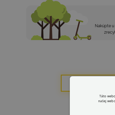
Nakúpte u 
zrecy
Táto stránka
Táto webo
našej webo