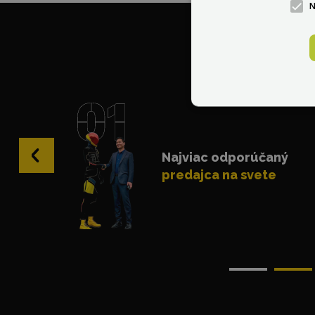
V 
‹
Najviac odporúčaný
predajca na svete