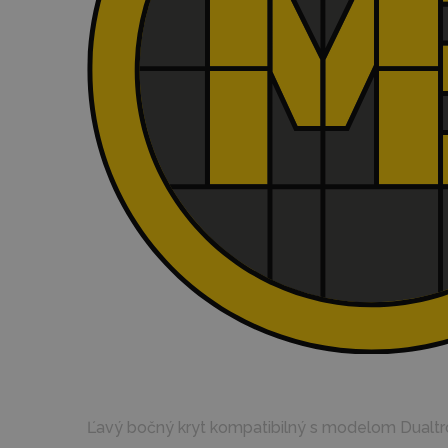
Ľavý bočný kryt kompatibilný s modelom Dualtro