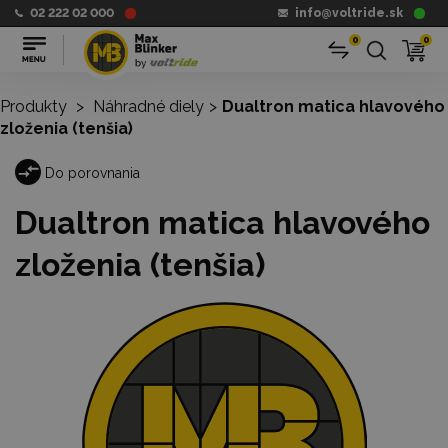
02 222 02 000
info@voltride.sk
0
0
Produkty
>
Náhradné diely
>
Dualtron matica hlavového
zloženia (tenšia)
Do porovnania
Dualtron matica hlavového
zloženia (tenšia)