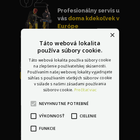
Profesionálny servis u
vás
doma kdekoľvek v
Európe
×
Táto webová lokalita
používa súbory cookie.
Táto webová lokalita používa súbory cookie
na zlepšenie používateľskej skúsenosti.
Používaním našej webovej lokality vyjadrujete
Bezplatná oprava
súhlas s používaním všetkých súborov cookie
akéhokoľvek
v súlade s našimi zásadami používania
súborov cookie.
Prečítať viac
poškodenia
do 30 dní
po kúpe vozidla
NEVYHNUTNE POTREBNÉ
VÝKONNOSŤ
CIELENIE
FUNKCIE