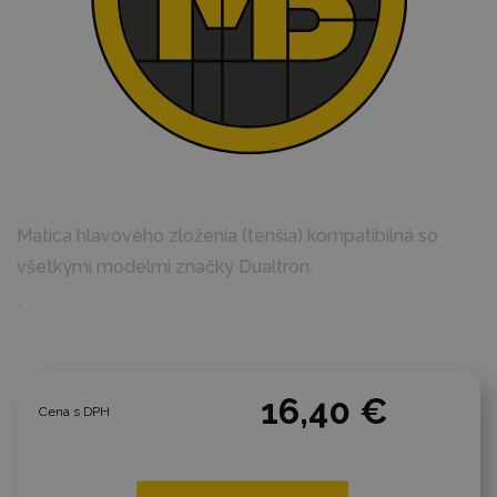
Matica hlavového zloženia (tenšia) kompatibilná so
všetkými modelmi značky Dualtron.
`
16,40 €
Cena s DPH