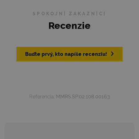
SPOKOJNÍ ZÁKAZNÍCI
Recenzie
Buďte prvý, kto napíše recenziu!
Referencia:
MMRS.SP.02.108.00163