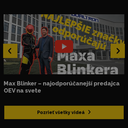
‹
›
Max Blinker – najodporúčanejší predajca
OEV na svete
Pozrieť všetky videá