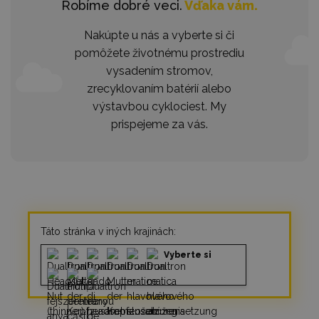
Robíme dobré veci.
Vďaka vám.
Nakúpte u nás a vyberte si či
pomôžete životnému prostrediu
vysadením stromov,
zrecyklovaním batérií alebo
výstavbou cyklociest. My
prispejeme za vás.
Táto stránka v iných krajinách:
Vyberte si