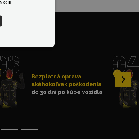
NKCIE
ka?
Bezplatná oprava
›
akéhokoľvek poškodenia
do 30 dní po kúpe vozidla