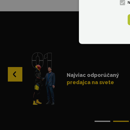
V 
‹
Najviac odporúčaný
predajca na svete