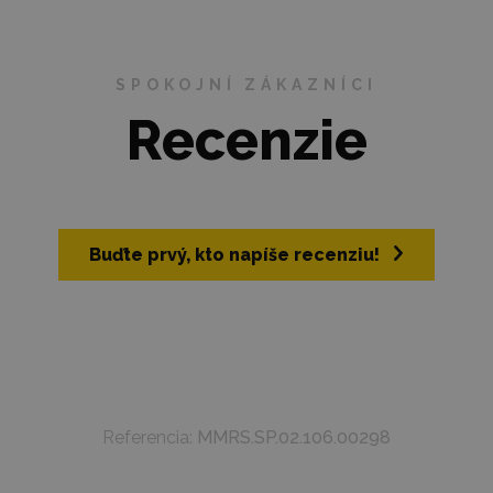
SPOKOJNÍ ZÁKAZNÍCI
Recenzie
Buďte prvý, kto napíše recenziu!
Referencia:
MMRS.SP.02.106.00298