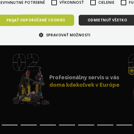
NEVYHNUTNE POTREBNÉ
VÝKONNOSŤ
CIELENIE
FU
PRIJAŤ ODPORÚČANÉ COOKIES
ODMIETNUŤ VŠETKO
čom je
Max Blinker
jednot
SPRAVOVAŤ MOŽNOSTI
Profesionálny servis u vás
doma kdekoľvek v Európe