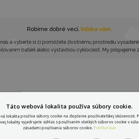
Robíme dobré veci.
Vďaka vám.
nás a vyberte si či pomôžete životnému prostrediu vysaden
klovaním batérií alebo výstavbou cyklociest. My prispejeme z
Táto webová lokalita používa súbory cookie.
 v iných krajinách:
Vybe
vá lokalita používa súbory cookie na zlepšenie používateľskej skúsenosti. 
vej lokality vyjadrujete súhlas s používaním všetkých súborov cookie v súla
zásadami používania súborov cookie.
Prečítať viac