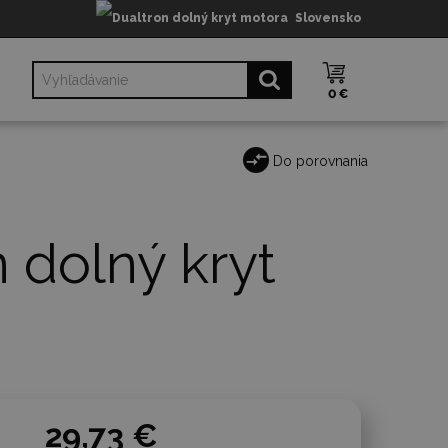
Slovensko
0 €
Do porovnania
 dolný kryt
29,73 €