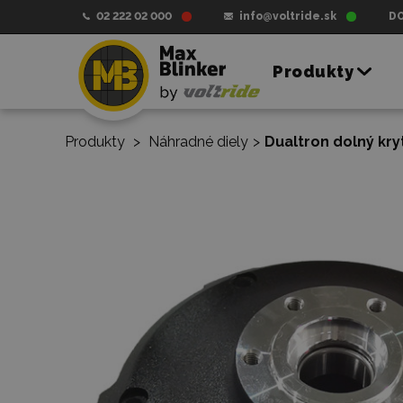
02 222 02 000
info@voltride.sk
D
Produkty
Produkty
>
Náhradné diely
>
Dualtron dolný kr