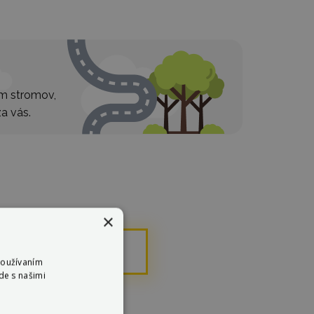
ím stromov,
a vás.
×
rte si
Používaním
de s našimi