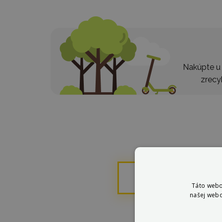
Nakúpte u 
zrecy
Táto stránka
Táto webo
našej webo