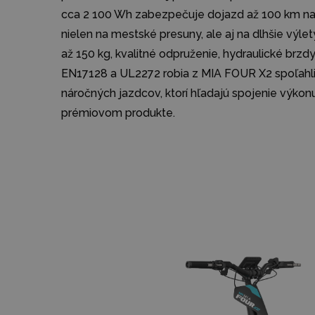
cca 2 100 Wh zabezpečuje dojazd až 100 km na j
nielen na mestské presuny, ale aj na dlhšie výle
až 150 kg, kvalitné odpruženie, hydraulické brz
EN17128 a UL2272 robia z MIA FOUR X2 spoľahli
náročných jazdcov, ktorí hľadajú spojenie výko
prémiovom produkte.