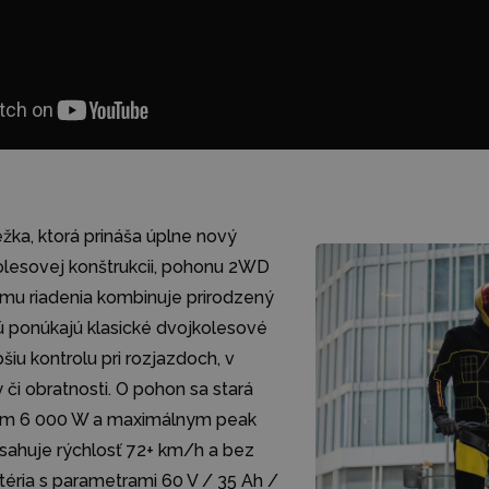
žka, ktorá prináša úplne nový
olesovej konštrukcii, pohonu 2WD
u riadenia kombinuje prirodzený
kú ponúkajú klasické dvojkolesové
iu kontrolu pri rozjazdoch, v
y či obratnosti. O pohon sa stará
om 6 000 W a maximálnym peak
ahuje rýchlosť 72+ km/h a bez
téria s parametrami 60 V / 35 Ah /