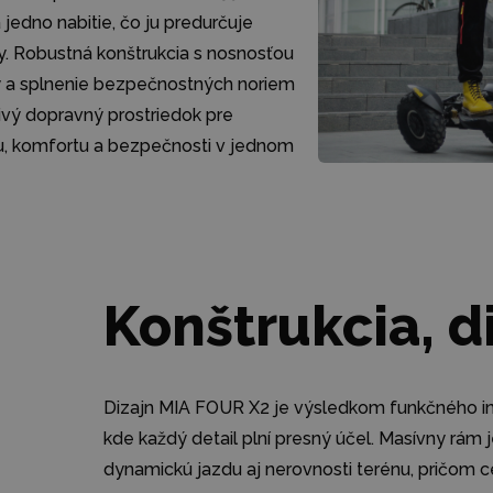
edno nabitie, čo ju predurčuje
ty. Robustná konštrukcia s nosnosťou
dy a splnenie bezpečnostných noriem
vý dopravný prostriedok pre
nu, komfortu a bezpečnosti v jednom
Konštrukcia, d
Dizajn MIA FOUR X2 je výsledkom funkčného in
kde každý detail plní presný účel. Masívny rám 
dynamickú jazdu aj nerovnosti terénu, pričom c