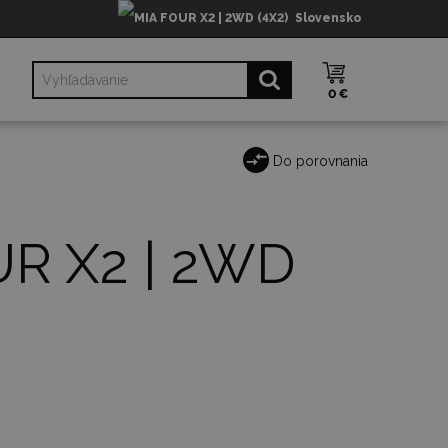
Slovensko
0 €
Do porovnania
R X2 | 2WD