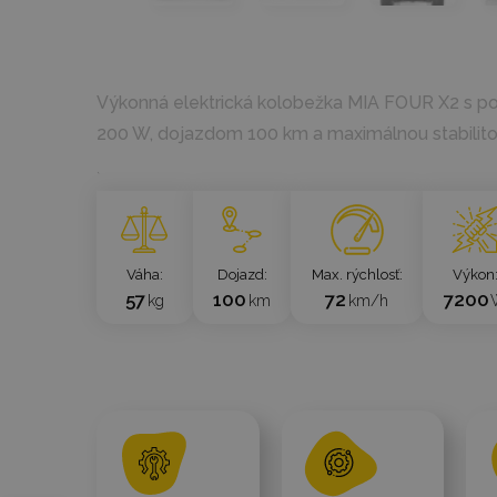
Výkonná elektrická kolobežka MIA FOUR X2 s 
200 W, dojazdom 100 km a maximálnou stabilit
`
Váha
Dojazd
Max. rýchlosť
Výkon
57
100
72
7200
kg
km
km/h