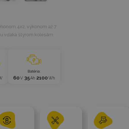
pohonom 4x2, výkonom až 7
ou vďaka štyrom kolesám.
Batéria
60
35
2100
W
V
Ah
Wh