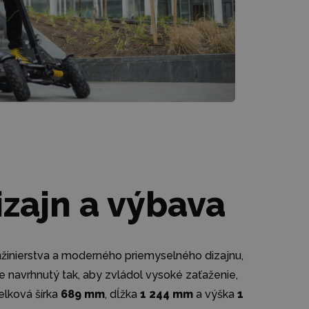
izajn a výbava
žinierstva a moderného priemyselného dizajnu,
je navrhnutý tak, aby zvládol vysoké zaťaženie,
elková šírka
689 mm
, dĺžka
1 244 mm
a výška
1