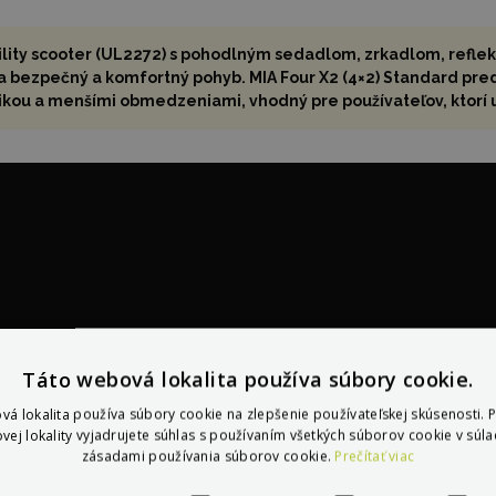
mobility scooter (UL2272) s pohodlným sedadlom, zrkadlom, re
na bezpečný a komfortný pohyb. MIA Four X2 (4×2) Standard pre
ou a menšími obmedzeniami, vhodný pre používateľov, ktorí up
Táto webová lokalita používa súbory cookie.
vá lokalita používa súbory cookie na zlepšenie používateľskej skúsenosti. 
vej lokality vyjadrujete súhlas s používaním všetkých súborov cookie v súla
zásadami používania súborov cookie.
Prečítať viac