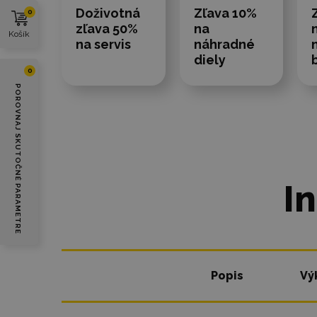
Doživotná
Zľava 10%
0
zľava 50%
na
Košík
na servis
náhradné
diely
0
POROVNAJ SKUTOČNÉ PARAMETRE
I
Popis
Vý