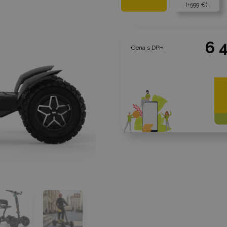
+599 €
6 
Cena s DPH