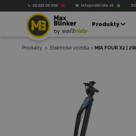
02 222 02 000
info@voltride.sk
D
Produkty
Produkty
>
Elektrické vozidlá
>
MIA FOUR X2 | 2W