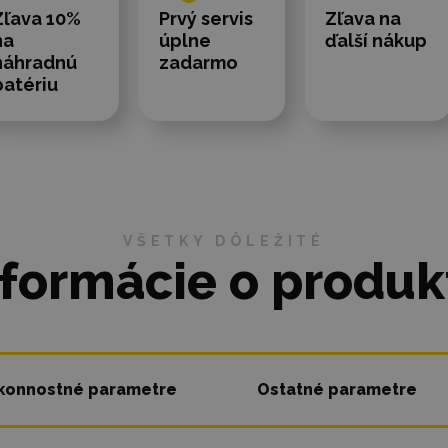
Zľava 10%
Prvý servis
Zľava na
na
úplne
ďalší nákup
náhradnú
zadarmo
batériu
VŠETKY DÔLEŽITÉ
nformácie o produk
konnostné parametre
Ostatné parametre