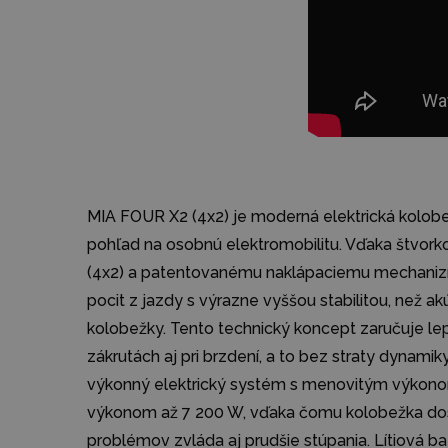
MIA FOUR X2 (4x2) je moderná elektrická kolobe
pohľad na osobnú elektromobilitu. Vďaka štvork
(4x2) a patentovanému naklápaciemu mechanizm
pocit z jazdy s výrazne vyššou stabilitou, než a
kolobežky. Tento technický koncept zaručuje lepš
zákrutách aj pri brzdení, a to bez straty dynamik
výkonný elektrický systém s menovitým výkon
výkonom až 7 200 W, vďaka čomu kolobežka dos
problémov zvláda aj prudšie stúpania. Lítiová ba