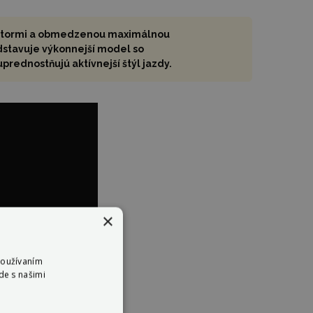
flektormi a obmedzenou maximálnou
dstavuje výkonnejší model so
rednostňujú aktívnejší štýl jazdy.
×
Používaním
de s našimi