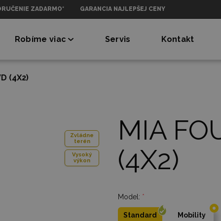
ORUČENIE ZADARMO*
GARANCIA NAJLEPŠEJ CENY
Robíme viac
Servis
Kontakt
D (4X2)
MIA FOU
Zvládne
terén
(4X2)
Vysoký
výkon
Model:
*
Standard
Mobility