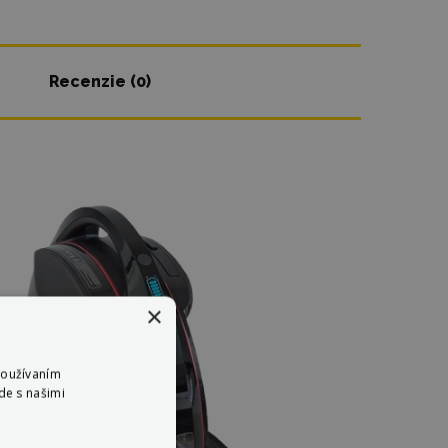
Recenzie (0)
×
Používaním
de s našimi