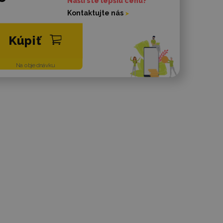
Našli ste lepšiu cenu?
Kontaktujte nás
Kúpiť
Na objednávku