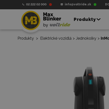
02 222 02 000
info@voltride.sk
D
Produkty
Produkty
>
Elektrické vozidlá
>
Jednokolky
>
InMo