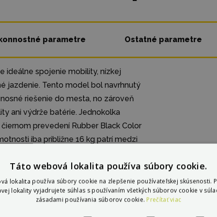
konnostné parametre
Ostatné parametre
ideálne spojenie mobility, nízkej
é jazdenie. Tento model bol navrhnutý
enosné riešenie do mesta, no zároveň
ity ani výdrže batérie. Jednokolka
 čiernom prevedení Rubber Black Color
tnosti iba približne 16 kg patrí medzi
triede, čo oceníte pri prenášaní do
Táto webová lokalita používa súbory cookie.
opravou. Kompaktné rozmery približne
ovanie aj manipuláciu v menších
vá lokalita používa súbory cookie na zlepšenie používateľskej skúsenosti. 
vej lokality vyjadrujete súhlas s používaním všetkých súborov cookie v súla
atériou s kapacitou 728 Wh, ktorá
zásadami používania súborov cookie.
Prečítať viac
ím zabezpečuje vysokú životnosť,