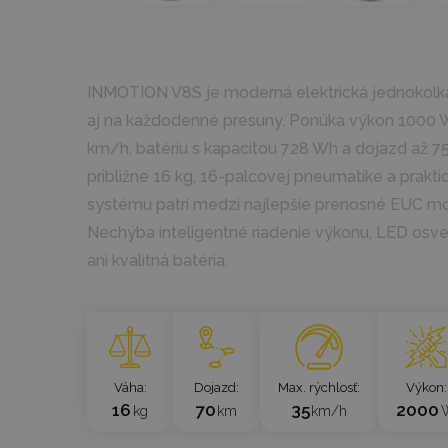
INMOTION V8S je moderná elektrická jednokolk
aj na každodenné presuny. Ponúka výkon 1000 W
km/h, batériu s kapacitou 728 Wh a dojazd až 7
približne 16 kg, 16-palcovej pneumatike a prakt
systému patrí medzi najlepšie prenosné EUC mod
Nechýba inteligentné riadenie výkonu, LED osvet
ani kvalitná batéria.
`
Váha
Dojazd
Max. rýchlosť
Výkon
16
70
35
2000
kg
km
km/h