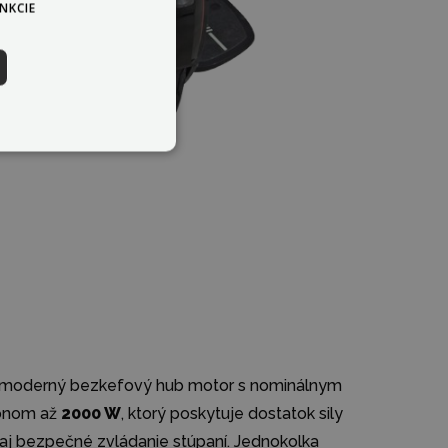
NKCIE
e moderný bezkefový hub motor s nominálnym
onom až
2000 W
, ktorý poskytuje dostatok sily
 aj bezpečné zvládanie stúpaní. Jednokolka