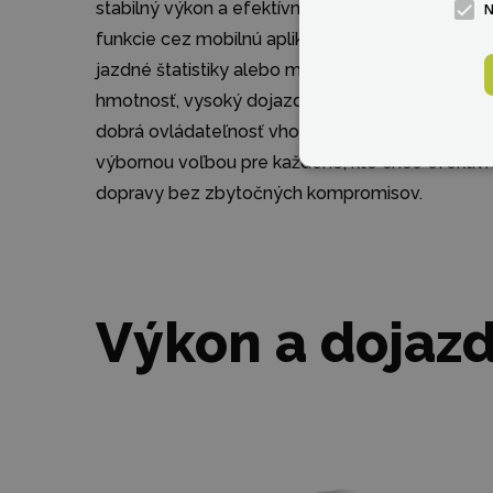
stabilný výkon a efektívne hospodárenie s energ
funkcie cez mobilnú aplikáciu pre Android aj iOS
jazdné štatistiky alebo meniť jazdné režimy. Med
hmotnosť, vysoký dojazd až 75 km, výkonný moto
dobrá ovládateľnosť vhodná pre začiatočníkov a
výbornou voľbou pre každého, kto chce efektív
dopravy bez zbytočných kompromisov.
Výkon a dojaz