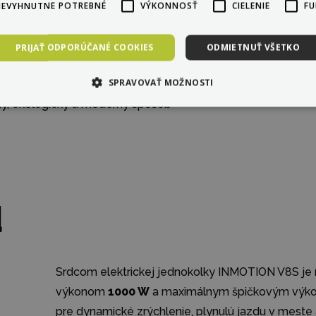
iou. Jednokolka podporuje inteligentné
NEVYHNUTNE POTREBNÉ
VÝKONNOSŤ
CIELENIE
FU
, kde môže jazdec sledovať stav batérie,
zi hlavné benefity patrí najmä nízka
PRIJAŤ ODPORÚČANÉ COOKIES
ODMIETNUŤ VŠETKO
r 1000 W, kvalitná elektronika a veľmi
SPRAVOVAŤ MOŽNOSTI
j pokročilých jazdcov. INMOTION V8S je
ny, ekologický a moderný spôsob
d
Srdcom elektrickej jednokolky INMOTION V8S j
výkonom
1000 W
a maximálnym špičkovým výk
pre dynamické zrýchlenie, plynulú jazdu v meste