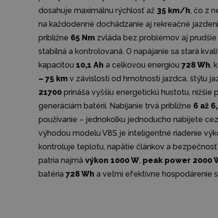
dosahuje maximálnu rýchlosť až
35 km/h
, čo z 
na každodenné dochádzanie aj rekreačné jazde
približne
65 Nm
zvláda bez problémov aj prudšie 
stabilná a kontrolovaná. O napájanie sa stará kval
kapacitou
10,1 Ah
a celkovou energiou
728 Wh
, 
– 75 km
v závislosti od hmotnosti jazdca, štýlu j
21700
prináša vyššiu energetickú hustotu, nižšie p
generáciám batérií. Nabíjanie trvá približne
6 až 6
používanie – jednokolku jednoducho nabijete cez 
výhodou modelu V8S je inteligentné riadenie v
kontroluje teplotu, napätie článkov a bezpečnosť
patria najmä
výkon 1000 W
,
peak power 2000 
batéria
728 Wh
a veľmi efektívne hospodárenie s