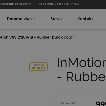
ORUČENIE ZADARMO*
GARANCIA NAJLEPŠEJ CENY
Robíme viac
Servis
Kontakt
tion V8S (728Wh) - Rubber black color
InMotio
Vhodná
do mesta
- Rubber
99
Cena s DPH