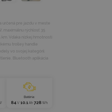
a určená pre jazdu v meste
, maximálnu rýchlosť 35
5 km. Vďaka nízkej hmotnosti
ickému trolley handle
ely vo svojej kategórii.
lenie, Bluetooth aplikácia
Batéria
84
10.1
728
W
V
Ah
Wh