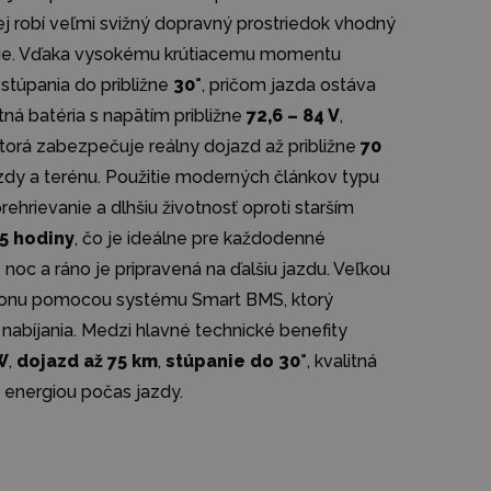
nej robí veľmi svižný dopravný prostriedok vhodný
nie. Vďaka vysokému krútiacemu momentu
stúpania do približne
30°
, pričom jazda ostáva
itná batéria s napätím približne
72,6 – 84 V
,
ktorá zabezpečuje reálny dojazd až približne
70
azdy a terénu. Použitie moderných článkov typu
rehrievanie a dlhšiu životnosť oproti starším
,5 hodiny
, čo je ideálne pre každodenné
noc a ráno je pripravená na ďalšiu jazdu. Veľkou
ýkonu pomocou systému Smart BMS, ktorý
 nabíjania. Medzi hlavné technické benefity
W
,
dojazd až 75 km
,
stúpanie do 30°
, kvalitná
 energiou počas jazdy.