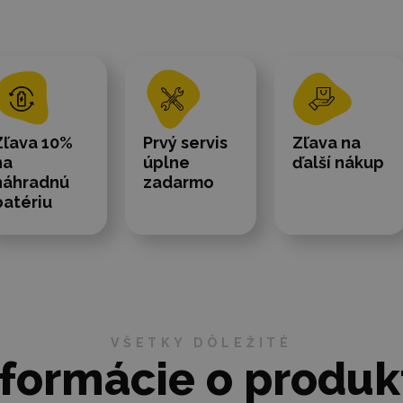
Zľava 10%
Prvý servis
Zľava na
na
úplne
ďalší nákup
náhradnú
zadarmo
batériu
VŠETKY DÔLEŽITÉ
nformácie o produk