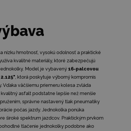
výbava
 nízku hmotnosť, vysokú odolnosť a praktické
užíva kvalitné materiály, ktoré zabezpečujú
ej jednokolky. Model je vybavený
16-palcovou
2.125"
, ktorá poskytuje výborný kompromis
y. Vďaka väčšiemu priemeru kolesa zvláda
kvalitný asfalt podstatne lepšie než menšie
ružením, správne nastavený tlak pneumatiky
rácie počas jazdy. Jednokolka ponúka
 pre široké spektrum jazdcov. Praktickým prvkom
 pohodlné tlačenie jednokolky podobne ako