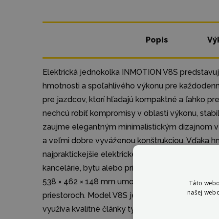
Popis
Vý
Elektrická jednokolka INMOTION V8S predstavuje 
hmotnosti a spoľahlivého výkonu pre každodenn
pre jazdcov, ktorí hľadajú kompaktné a ľahko pr
nechcú robiť kompromisy v oblasti výkonu, stabil
zaujme elegantným minimalistickým dizajnom v
a veľmi dobre vyváženou konštrukciou. Vďaka hmo
najpraktickejšie elektrické jednokolky vo svojej 
kancelárie, bytu alebo pri cestovaní verejnou d
538 × 462 × 148 mm umožňujú jednoduché sklad
Táto webo
našej webo
priestoroch. Model V8S je vybavený modernou b
využíva kvalitné články typu 21700 LG / BAK, č