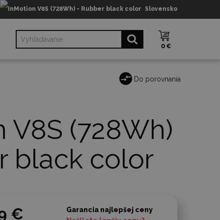
Slovensko
0 €
Do porovnania
n V8S (728Wh)
 black color
9 €
Garancia najlepšej ceny