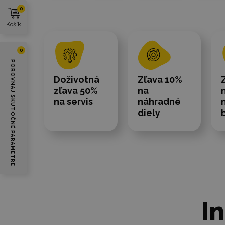
0
Košík
0
POROVNAJ SKUTOČNÉ PARAMETRE
Doživotná
Zľava 10%
zľava 50%
na
na servis
náhradné
diely
I