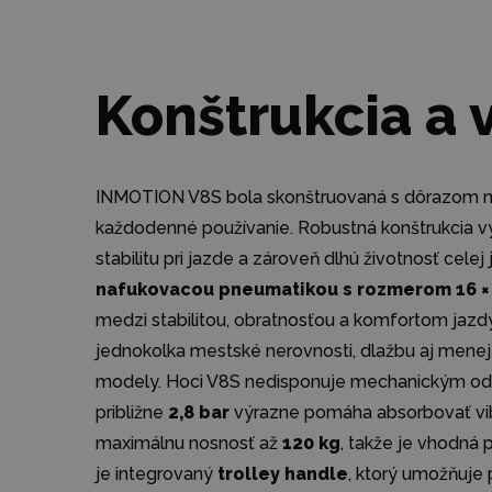
Konštrukcia a 
INMOTION V8S bola skonštruovaná s dôrazom na
každodenné používanie. Robustná konštrukcia vy
stabilitu pri jazde a zároveň dlhú životnosť cel
nafukovacou pneumatikou s rozmerom 16 × 
medzi stabilitou, obratnosťou a komfortom jazd
jednokolka mestské nerovnosti, dlažbu aj menej 
modely. Hoci V8S nedisponuje mechanickým odp
približne
2,8 bar
výrazne pomáha absorbovať vib
maximálnu nosnosť až
120 kg
, takže je vhodná
je integrovaný
trolley handle
, ktorý umožňuje