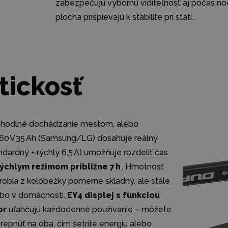
zabezpečujú výbornú viditeľnosť aj počas noci 
plocha prispievajú k stabilite pri státí .
tickosť
e pohodlné dochádzanie mestom, alebo
 60 V 35 Ah (Samsung/LG) dosahuje reálny
dardný + rýchly 6,5 A) umožňuje rozdeliť čas
rýchlym režimom približne 7 h
. Hmotnosť
 robia z kolobežky pomerne skladný, ale stále
lebo v domácnosti.
EY4 displej s funkciou
or
uľahčujú každodenné používanie – môžete
epnúť na oba, čím šetríte energiu alebo