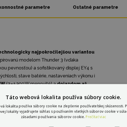
konnostné parametre
Ostatné parametre
technologicky najpokročilejšou variantou
nšpirovanú modelom Thunder 3 (vďaka
okou pevnosťou) a sofistikovaný displej EY4 s
chlosti, stave batérie, nastaveniach výkonu i
 W
(2 × 1 300 W menovité) a
dojazdom až
táto kolobežka špičkový výkon a výdrž,
Táto webová lokalita používa súbory cookie.
cestách v rámci limitu 25 km/h . Stabilita a
vá lokalita používa súbory cookie na zlepšenie používateľskej skúsenosti. 
snosťou 120 kg
, čo ju radí medzi vhodné
vej lokality vyjadrujete súhlas s používaním všetkých súborov cookie v súla
zásadami používania súborov cookie.
Prečítať viac