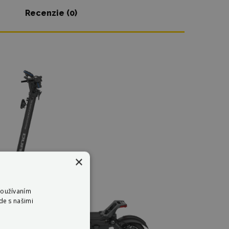
Recenzie (0)
×
Používaním
de s našimi