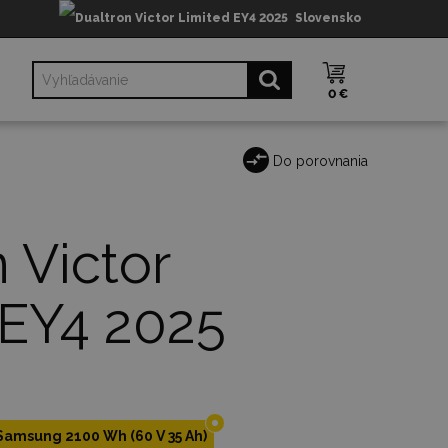
Slovensko
0 €
Do porovnania
 Victor
 EY4 2025
Samsung 2100 Wh (60 V 35 Ah)