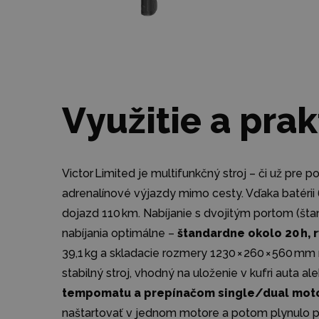
Využitie a prak
Victor Limited je multifunkčný stroj – či už pr
adrenalínové výjazdy mimo cesty. Vďaka batérii
dojazd 110 km. Nabíjanie s dvojitým portom (štan
nabíjania optimálne –
štandardne okolo 20 h, 
39,1 kg a skladacie rozmery 1230 × 260 × 560 mm
stabilný stroj, vhodný na uloženie v kufri auta a
tempomatu a prepínačom single/dual mot
naštartovať v jednom motore a potom plynulo pr