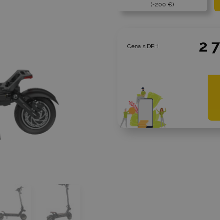
-200 €
2 
Cena s DPH