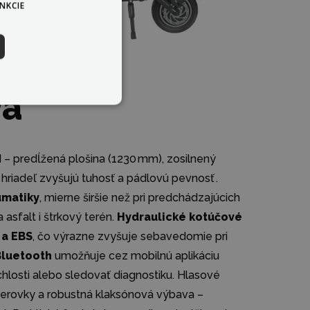
NKCIE
va
 – predĺžená plošina (1230 mm), zosilnený
hriadeľ zvyšujú tuhosť a pádlovú pevnosť .
umatiky
, mierne širšie než pri predchádzajúcich
falt i štrkový terén.
Hydraulické kotúčové
 a EBS
, čo výrazne zvyšuje sebavedomie pri
Bluetooth
umožňuje cez mobilnú aplikáciu
chlosti alebo sledovať diagnostiku. Hlasové
smerovky a robustná klaksónová výbava –