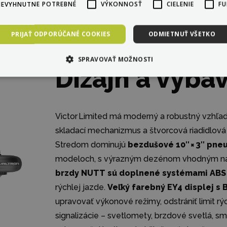
NEVYHNUTNE POTREBNÉ
VÝKONNOSŤ
CIELENIE
FU
PRIJAŤ ODPORÚČANÉ COOKIES
ODMIETNUŤ VŠETKO
SPRAVOVAŤ MOŽNOSTI
Dizajn a výba
Victor Limited má moderný a robustný vzhľad
skladací mechanizmus a štvorcová riadidlová 
Stredom dominujú
bezdušové 10″ × 3″ pne
modeloch, s výrazným dezénom vhodným na as
brzdy NUTT sú doplnené systémami ABS
rýchlej jazde.
Veľký farebný EY4 displej s 
upravovať výkonové režimy, odstrániť limit rý
signalizácie – svetlomety, brzdové svetlá, 