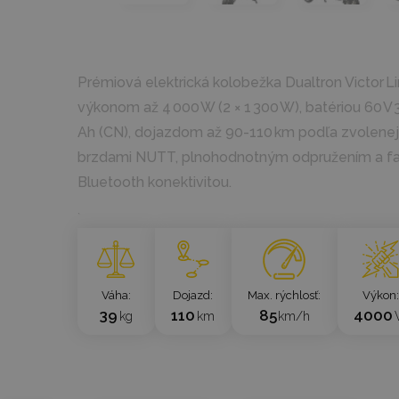
Prémiová elektrická kolobežka Dualtron Victor L
výkonom až 4 000 W (2 × 1 300 W), batériou 60 V
Ah (CN), dojazdom až 90-110 km podľa zvolenej 
brzdami NUTT, plnohodnotným odpružením a f
Bluetooth konektivitou.
`
Váha
Dojazd
Max. rýchlosť
Výkon
39
110
85
4000
kg
km
km/h