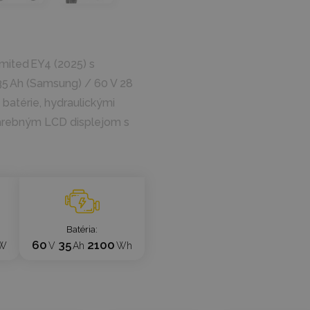
imited EY4 (2025) s
 35 Ah (Samsung) / 60 V 28
batérie, hydraulickými
arebným LCD displejom s
Batéria
60
35
2100
W
V
Ah
Wh