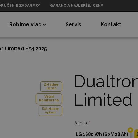
ORUČENIE ZADARMO*
GARANCIA NAJLEPŠEJ CENY
Robíme viac
Servis
Kontakt
or Limited EY4 2025
Dualtron
Zvládne
terén
Limited
Veľmi
komfortná
Extrémny
výkon
Batéria:
*
LG 1680 Wh (60 V 28 Ah)