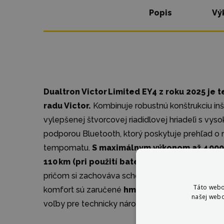
Popis
Vý
Dualtron Victor Limited EY4 z roku 2025 je 
radu Victor.
Kombinuje robustnú konštrukciu i
vylepšenej štvorcovej riadidlovej hriadeľi s vys
podporou Bluetooth, ktorý poskytuje prehľad o rý
tempomatu.
S maximálnym výkonom až 4 000
110 km (pri použití batérie 60 V 35 Ah)
prináša 
pričom si zachováva schopnosť legálne jazdiť po 
Táto webo
komfort sú zaručené
hmotnosťou 39,1 kg a no
našej webo
voľby pre technicky náročných jazdcov .