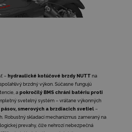
sť –
hydraulické kotúčové brzdy NUTT
na
spoľahlivý brzdný výkon. Súčasne fungujú
tencie, a
pokročilý BMS chráni batériu proti
 Kompletný svetelný systém – vrátane výkonných
pásov, smerových a brzdiacich svetiel
–
ch. Robustný skladací mechanizmus zameraný na
logickej prevahy, čiže nehrozí nebezpečná