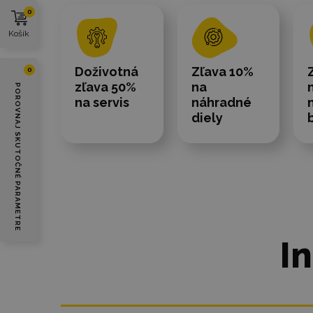
0
Košík
Doživotná
Zľava 10%
0
zľava 50%
na
POROVNAJ SKUTOČNÉ PARAMETRE
na servis
náhradné
diely
I