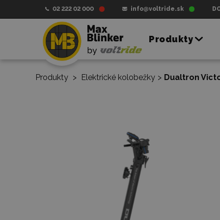
02 222 02 000
info@voltride.sk
D
Produkty
Produkty
>
Elektrické kolobežky
>
Dualtron Vict