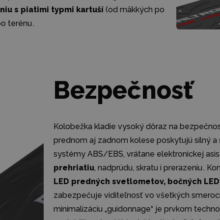
iu s piatimi typmi kartuší
(od mäkkých po
o terénu .
Bezpečnosť
Kolobežka kladie vysoký dôraz na bezpečno
prednom aj zadnom kolese poskytujú silný a 
systémy ABS/EBS, vrátane elektronickej asis
prehriatiu
, nadprúdu, skratu i prerazeniu .
LED predných svetlometov, bočných LED 
zabezpečuje viditeľnosť vo všetkých smero
minimalizáciu „guidonnage“ je prvkom techno