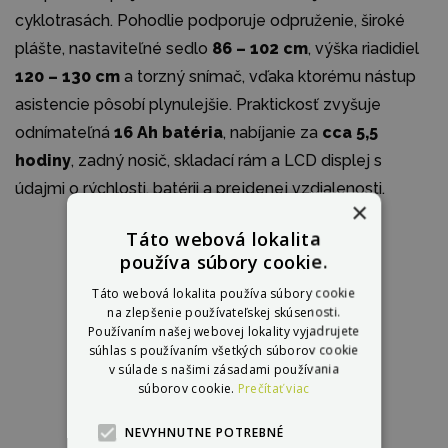
cyklotrasách. Pohodlie podporuje odpruženie, široké
plášte, nastaviteľné sedlo
86 – 102 cm
, výška riadidiel
120 – 130 cm
a torzný snímač, vďaka ktorému nástup
asistencie pôsobí plynulejšie. Praktickosť zvyšuje
odnímateľná
16 Ah batéria
, nabíjanie za
cca 5,5
hodiny
, zadný nosič, skladací rám a LCD displej s
údajmi o rýchlosti, batérii a prejdenej vzdialenosti.
×
Táto webová lokalita
používa súbory cookie.
Táto webová lokalita používa súbory cookie
na zlepšenie používateľskej skúsenosti.
Používaním našej webovej lokality vyjadrujete
súhlas s používaním všetkých súborov cookie
v súlade s našimi zásadami používania
súborov cookie.
Prečítať viac
NEVYHNUTNE POTREBNÉ