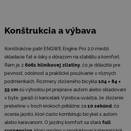
Konštrukcia a výbava
Konštrukčne patrí ENGWE Engine Pro 2.0 medzi
skladacie fat e-biky s dôrazom na stabilitu a komfort.
Rám je z
6061 hliníkovej zliatiny
, čo je dôležité pre
pevnosť, odolnosť a praktické používanie v rôznych
podmienkach. Rozmery zloženého bicykla
104 × 84 ×
55 cm
sú výhodou pri preprave autom alebo skladovaní
v byte, garáži či kancelárii. Výrobca uvádza, že zloženie
prebehne v troch krokoch približne za
10 sekúnd
, čo
ocenia jazdci, ktorí často kombinujú bicykel s autom
alebo karavanom. O jazdný komfort sa stará
full
suspension
, ktorú možno v produktovej kategorizácii