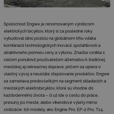
Spoločnosť Engwe je renomovaným výrobcom
elektrických bicyklov, ktorý si za posledné roky
vybudoval silnú pozíciu na globálnom trhu vďaka
kombinácii technologických inovácií, spoľahlivosti a
atraktívneho pomeru ceny a výkonu. Značka vznikla s
cieľom ponúknuť používateľom alternatívu k tradičnej
mestskej aj rekreačnej doprave, pričom sa opiera o
vlastný vývoj a neustále zlepšovanie produktov. Engwe
sa zameriava predovšetkým na segment skladacích a
mestských elektrobicyklov, ktoré sú vhodné do
každodenného života – či už ide o cestu do práce,
presuny po meste, alebo víkendové výlety mimo
civilizácie. Ich modely, ako Engine Pro, EP-2 Pro, T14,