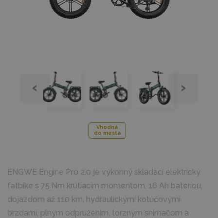
‹
›
Vhodná
do mesta
ENGWE Engine Pro 2.0 je výkonný skladací elektrický
fatbike s 75 Nm krútiacim momentom, 16 Ah batériou,
dojazdom až 110 km, hydraulickými kotúčovými
brzdami, plným odpružením, torzným snímačom a