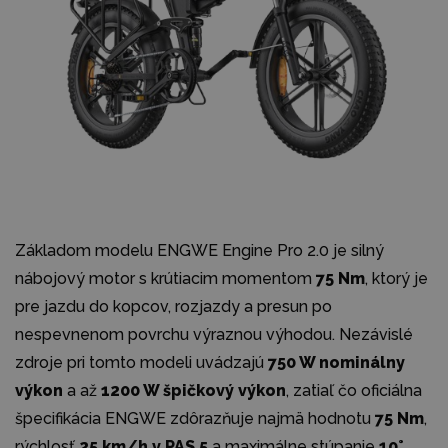
Základom modelu ENGWE Engine Pro 2.0 je silný
nábojový motor s krútiacim momentom
75 Nm
, ktorý je
pre jazdu do kopcov, rozjazdy a presun po
nespevnenom povrchu výraznou výhodou. Nezávislé
zdroje pri tomto modeli uvádzajú
750 W nominálny
výkon
a až
1200 W špičkový výkon
, zatiaľ čo oficiálna
špecifikácia ENGWE zdôrazňuje najmä hodnotu
75 Nm
,
rýchlosť
25 km/h v PAS 5
a maximálne stúpanie
10°
.