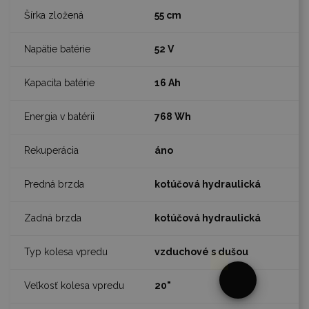
55 cm
52 V
16 Ah
768 Wh
áno
kotúčová hydraulická
kotúčová hydraulická
vzduchové s dušou
§
25
20"