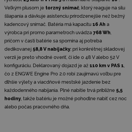
Veľkým plusom je
torzný snímač
, ktorý reaguje na silu
šliapania a dávkuje asistenciu prirodzenejšie než bežný
kadencový snímač. Batéria má kapacitu
16 Ah
a
výrobca pri promo parametroch uvádza
768 Wh
,
pričom v časti batérie sa spomína aj potreba
dedikovanej
58,8 V nabíjačky
; pri konkrétnej skladovej
verzii je preto vhodné overiť, či ide o 48 V alebo 52 V
konfiguráciu. Deklarovaný dojazd je až
110 km v PAS 1
,
čo z ENGWE Engine Pro 2.0 robí zaujímavú voľbu pre
dlhšie výlety a viacdňové mestské jazdenie bez
každodenného nabíjania. Plné nabitie trvá približne
5,5
hodiny
, takže batériu je možné pohodlne nabiť cez noc
alebo počas pracovného dňa.