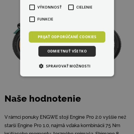
VÝKONNOSŤ
CIELENIE
FUNKCIE
PRIJAŤ ODPORÚČANÉ COOKIES
ODMIETNUŤ VŠETKO
SPRAVOVAŤ MOŽNOSTI
Naše hodnotenie
V rámci ponuky ENGWE stojí Engine Pro 2.0 vyššie než
starší Engine Pro 1.0, najmä vďaka kombinácii 75 Nm
krútiaceho momentu, torzného snímača, Shimano 8-