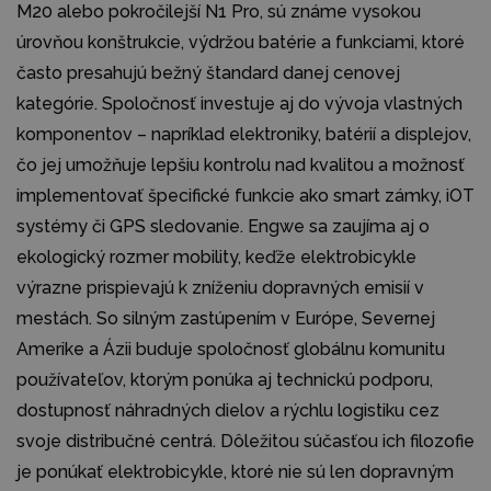
M20 alebo pokročilejší N1 Pro, sú známe vysokou
úrovňou konštrukcie, výdržou batérie a funkciami, ktoré
často presahujú bežný štandard danej cenovej
kategórie. Spoločnosť investuje aj do vývoja vlastných
komponentov – napríklad elektroniky, batérií a displejov,
čo jej umožňuje lepšiu kontrolu nad kvalitou a možnosť
implementovať špecifické funkcie ako smart zámky, iOT
systémy či GPS sledovanie. Engwe sa zaujíma aj o
ekologický rozmer mobility, keďže elektrobicykle
výrazne prispievajú k zníženiu dopravných emisií v
mestách. So silným zastúpením v Európe, Severnej
Amerike a Ázii buduje spoločnosť globálnu komunitu
používateľov, ktorým ponúka aj technickú podporu,
dostupnosť náhradných dielov a rýchlu logistiku cez
svoje distribučné centrá. Dôležitou súčasťou ich filozofie
je ponúkať elektrobicykle, ktoré nie sú len dopravným