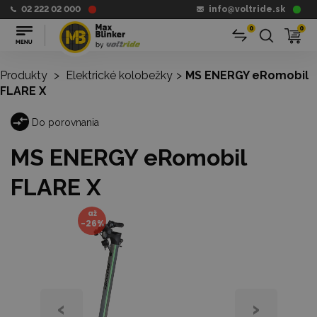
02 222 02 000
info@voltride.sk
0
0
Produkty
>
Elektrické kolobežky
>
MS ENERGY eRomobil
FLARE X
Do porovnania
MS ENERGY eRomobil
FLARE X
až
-26%
‹
›