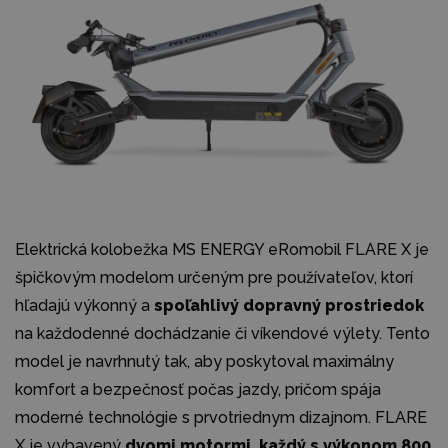
Elektrická kolobežka MS ENERGY eRomobil FLARE X je
špičkovým modelom určeným pre používateľov, ktorí
hľadajú výkonný a
spoľahlivý dopravný prostriedok
na každodenné dochádzanie či víkendové výlety. Tento
model je navrhnutý tak, aby poskytoval maximálny
komfort a bezpečnosť počas jazdy, pričom spája
moderné technológie s prvotriednym dizajnom. FLARE
X je vybavený
dvomi motormi, každý s výkonom 800