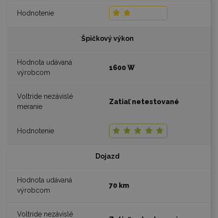
Špičkový výkon
1600 W
Zatiaľ netestované
Dojazd
70 km