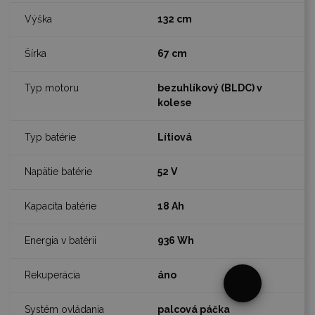
132 cm
67 cm
bezuhlíkový (BLDC) v
kolese
Lítiová
52 V
18 Ah
936 Wh
áno
§
25
palcová páčka