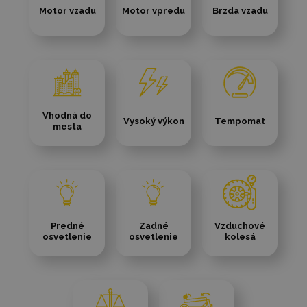
Motor vzadu
Motor vpredu
Brzda vzadu
Vhodná do
Vysoký výkon
Tempomat
mesta
Predné
Zadné
Vzduchové
osvetlenie
osvetlenie
kolesá