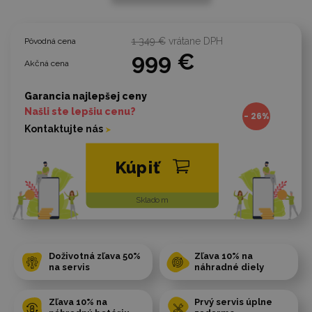
1 349 €
vrátane DPH
Pôvodná cena
999 €
Akčná cena
Garancia najlepšej ceny
Našli ste lepšiu cenu?
- 26%
Kontaktujte nás
Kúpiť
Skladom
Doživotná zľava 50%
Zľava 10% na
na servis
náhradné diely
Zľava 10% na
Prvý servis úplne