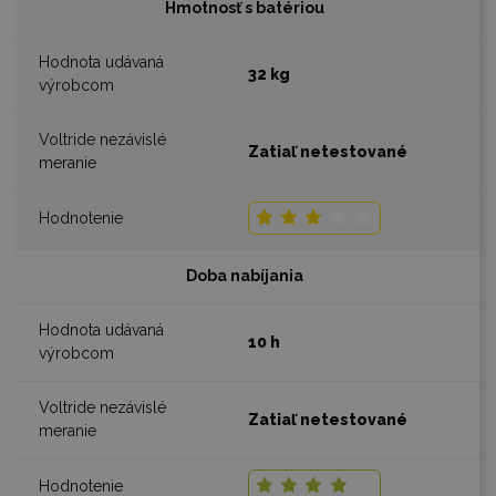
Hmotnosť s batériou
32 kg
Zatiaľ netestované
Doba nabíjania
10 h
Zatiaľ netestované