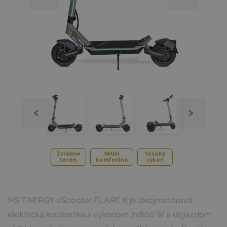
‹
›
Zvládne
Veľmi
Vysoký
terén
komfortná
výkon
MS ENERGY eScooter FLARE X je dvojmotorová
elektrická kolobežka s výkonom 2x800 W a dojazdom