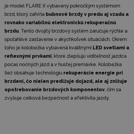
je model FLARE X vybavený pokročilým systémom
brzd, ktorý zahŕňa
bubnové brzdy v predu aj vzadu a
rovnako variabilnú elektronickú rekuperačnú
brzdu
. Tento dvojitý brzdový systém zaručuje rýchle a
spoľahlivé zastavenie v akýchkoľvek situáciách. Okrem
toho je kolobežka vybavená kvalitnými
LED svetlami a
reflexnými prvkami
, ktoré zlepšujú viditeľnosť jazdca
počas nočných jázd a v hustej premávke. Kolobežka
tiež obsahuje technológiu
rekuperácie energie pri
brzdení, čo nielen predlžuje dojazd, ale aj znižuje
opotrebovanie brzdových komponentov
, čím sa
zvyšuje celková bezpečnosť a efektivita jazdy.