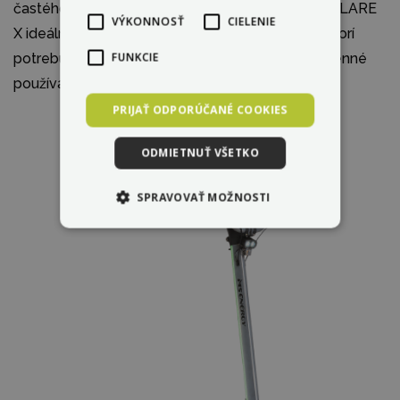
častého dobíjania. Vďaka týmto parametrom je FLARE
VÝKONNOSŤ
CIELENIE
X ideálnym dopravným prostriedkom pre tých, ktorí
FUNKCIE
potrebujú spoľahlivý a výkonný stroj pre každodenné
používanie.
PRIJAŤ ODPORÚČANÉ COOKIES
ODMIETNUŤ VŠETKO
SPRAVOVAŤ MOŽNOSTI