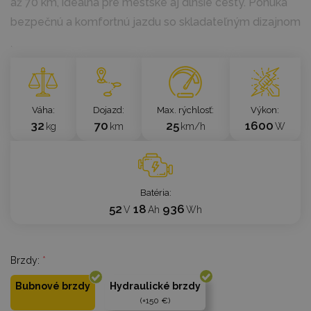
až 70 km, ideálna pre mestské aj dlhšie cesty. Ponúka
bezpečnú a komfortnú jazdu so skladateľným dizajnom
`
Váha
Dojazd
Max. rýchlosť
Výkon
32
70
25
1600
kg
km
km/h
W
Batéria
52
18
936
V
Ah
Wh
Brzdy:
*
Bubnové brzdy
Hydraulické brzdy
+150 €