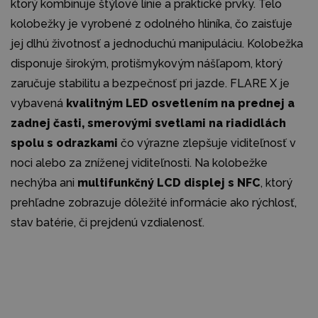
ktorý kombinuje štýlové línie a praktické prvky. Telo
kolobežky je vyrobené z odolného hliníka, čo zaisťuje
jej dlhú životnosť a jednoduchú manipuláciu. Kolobežka
disponuje širokým, protišmykovým nášľapom, ktorý
zaručuje stabilitu a bezpečnosť pri jazde. FLARE X je
vybavená
kvalitným LED osvetlením na prednej a
zadnej časti, smerovými svetlami na riadidlách
spolu s odrazkami
čo výrazne zlepšuje viditeľnosť v
noci alebo za zníženej viditeľnosti. Na kolobežke
nechýba ani
multifunkčný LCD displej s NFC
, ktorý
prehľadne zobrazuje dôležité informácie ako rýchlosť,
stav batérie, či prejdenú vzdialenosť.