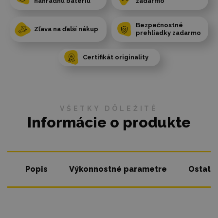
náhradnú batériu
zadarmo
Bezpečnostné
Zľava na ďalší nákup
prehliadky zadarmo
Certifikát originality
VŠETKY DÔLEŽITÉ
Informácie o produkte
Popis
Výkonnostné parametre
Ostatn