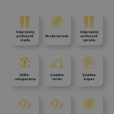
Odpružený
Odpružený
podvozok
Brzda vpredu
podvozok
vzadu
vpredu
KERS -
Zvládne
Zvládne
rekuperácia
terén
kopec