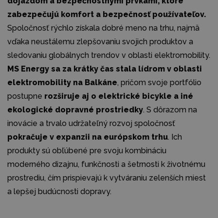
dojazdom a bezpečnostnými prvkami, ktoré
zabezpečujú komfort a bezpečnosť používateľov.
Spoločnosť rýchlo získala dobré meno na trhu, najmä
vďaka neustálemu zlepšovaniu svojich produktov a
sledovaniu globálnych trendov v oblasti elektromobility.
MS Energy sa za krátky čas stala lídrom v oblasti
elektromobility na Balkáne
, pričom svoje portfólio
postupne
rozširuje aj o elektrické bicykle a iné
ekologické dopravné prostriedky
. S dôrazom na
inovácie a trvalo udržateľný rozvoj spoločnosť
pokračuje v expanzii na európskom trhu
. Ich
produkty sú obľúbené pre svoju kombináciu
moderného dizajnu, funkčnosti a šetrnosti k životnému
prostrediu, čím prispievajú k vytváraniu zelenších miest
a lepšej budúcnosti dopravy.