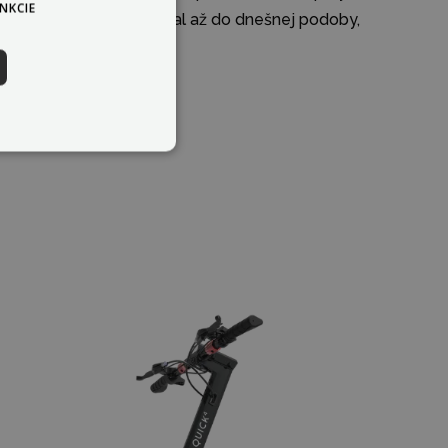
NKCIE
 ho postupne zdokonaľoval až do dnešnej podoby,