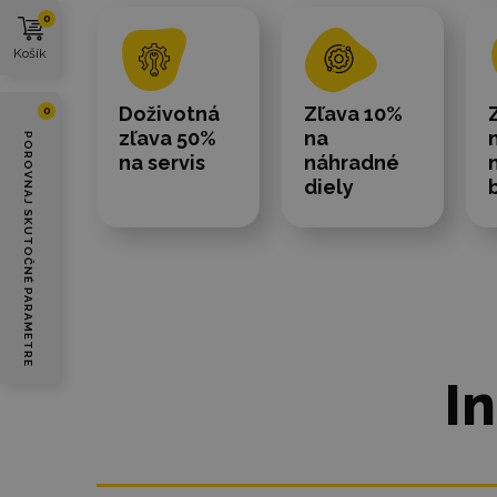
0
Košík
Doživotná
Zľava 10%
0
zľava 50%
na
POROVNAJ SKUTOČNÉ PARAMETRE
na servis
náhradné
diely
I