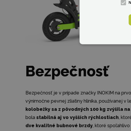
Bezpečnosť
Bezpečnosť je v prípade značky INOKIM na prvom
výnimočne pevnej zliatiny hliníka, používanej v 
kolobežky sa z pôvodných 100 kg zvýšila na
bola
stabilná aj vo vyšších rýchlostiach
, kto
dve kvalitné bubnové brzdy
, ktoré spoľahlivo