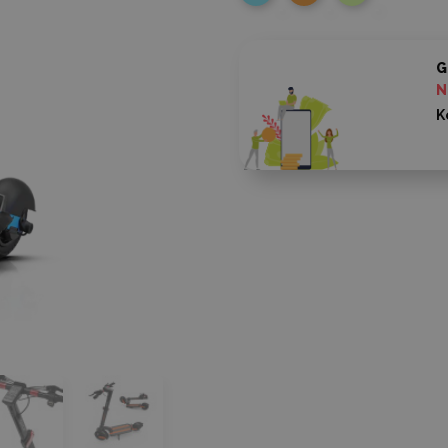
G
N
K