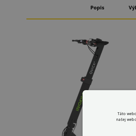
Popis
Vý
Táto webo
našej webo