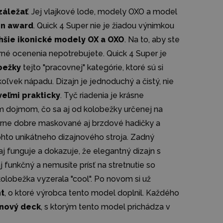
záležať
. Jej vlajkové lode, modely OXO a model
gn award
. Quick 4 Super nie je žiadou výnimkou
rahšie ikonické modely OX a OXO
. Na to, aby ste
orné ocenenia nepotrebujete. Quick 4 Super je
obežky
tejto "pracovnej" kategórie, ktoré sú si
ľvek nápadu. Dizajn je jednoduchý a čistý, nie
veľmi prakticky
. Tyč riadenia je krásne
 dojmom, čo sa aj od kolobežky určenej na
erne dobre maskované aj brzdové hadičky a
tohto unikátneho dizajnového stroja. Zadný
aj funguje a dokazuje, že elegantný dizajn s
unkčný a nemusíte prísť na stretnutie so
olobežka vyzerala "cool". Po novom si už
nt
, o ktoré výrobca tento model doplnil. Každého
 nový deck
, s ktorým tento model prichádza v