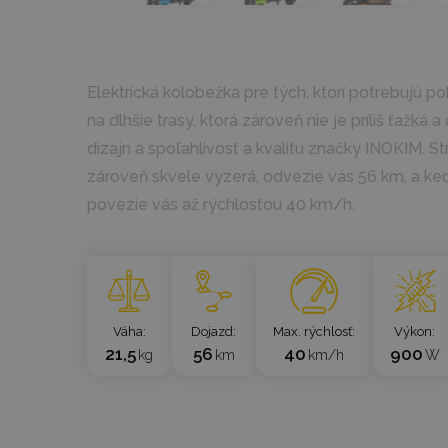
Elektrická kolobežka pre tých, ktorí potrebujú 
na dlhšie trasy, ktorá zároveň nie je príliš ťažká
dizajn a spoľahlivosť a kvalitu značky INOKIM. Str
zároveň skvele vyzerá, odvezie vás 56 km, a ke
povezie vás až rýchlosťou 40 km/h.
`
Váha
Dojazd
Max. rýchlosť
Výkon
21,5
56
40
900
kg
km
km/h
W