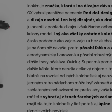
Inokim je
značka, ktorá si na dizajne dáva 
OX vyhrali prestížne ocenenie
Red dot desi
a
dizajn navrhol ten istý dizajnér, ako d
ju ocenili z pohľadu dizajnu však žiadne odb
krásny model,
iný ako všetky ostatné kol
často podobné ako vajce-vajcu a bez akéhoko
je na ňom nič navyše, preto
pôsobí ľahko a 
aerodynamicky tvarovaná a pôsobí robustným
dlhšie trasy očakáva. Quick 4 Super má pom
ďalšie káble, ktoré nerušia celkový dojem z 
blatník na rozdiel od iných kolobežiek aj naoz
jemným retro nádychom môže byť zároveň aj f
zablatenými nohavicami len preto, aby vaša k
môžete
vybrať aj z troch farebných varia
majiteľa tejto kolobežky tiež poteší aj
úplne
rámci svojich noviniek.