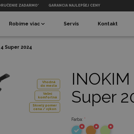
ORUČENIE ZADARMO*
GARANCIA NAJLEPŠEJ CENY
Robíme viac
Servis
Kontakt
 4 Super 2024
INOKIM
Vhodná
do mesta
Super 2
Veľmi
komfortná
Skvelý pomer
cena / výkon
Farba:
*