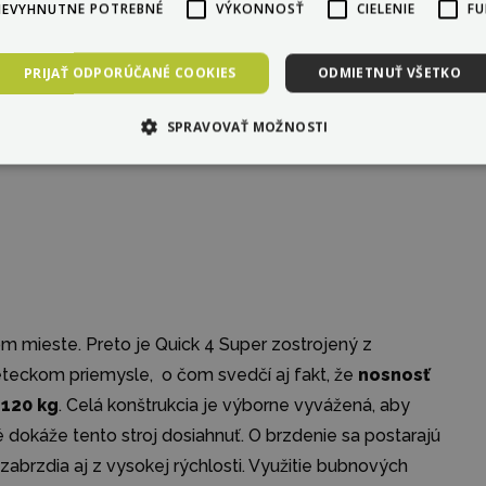
NEVYHNUTNE POTREBNÉ
VÝKONNOSŤ
CIELENIE
FU
model z tejto rady vznikol ešte v roku 2009. Inokim
ktorá
nemá v svojej triede konkurenciu
.
PRIJAŤ ODPORÚČANÉ COOKIES
ODMIETNUŤ VŠETKO
SPRAVOVAŤ MOŽNOSTI
 mieste. Preto je Quick 4 Super zostrojený z
leteckom priemysle, o čom svedčí aj fakt, že
nosnosť
 120 kg
. Celá konštrukcia je výborne vyvážená, aby
ré dokáže tento stroj dosiahnuť. O brzdenie sa postarajú
 zabrzdia aj z vysokej rýchlosti. Využitie bubnových