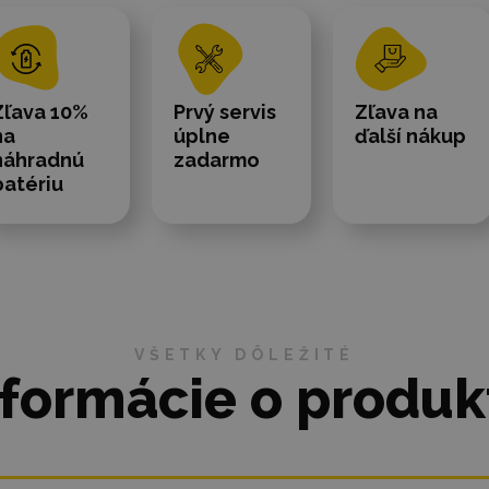
Zľava 10%
Prvý servis
Zľava na
na
úplne
ďalší nákup
náhradnú
zadarmo
batériu
VŠETKY DÔLEŽITÉ
nformácie o produk