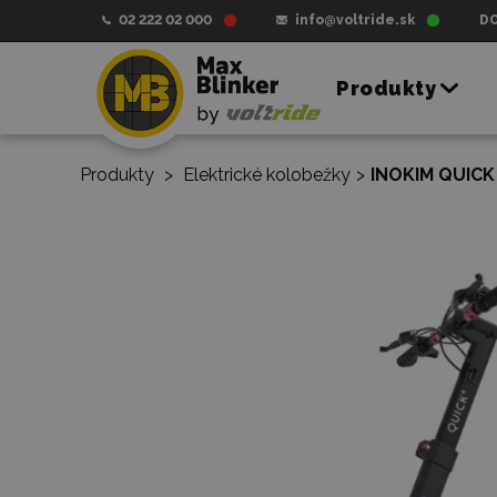
02 222 02 000
info@voltride.sk
D
Produkty
Produkty
>
Elektrické kolobežky
>
INOKIM QUICK