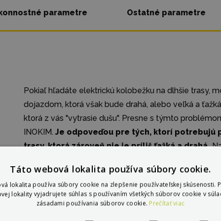
konnostné parametre
Ostatné parametre
Pokiaľ hľadáte elektrickú kolobežku na dlhšie trasy, m
dojazdom, ktorá však bude drahá, alebo veľká a ťažká
ktorá z vás "vytrasie dušu". Presne s týmto problém
INOKIM.
Je odpoveďou pre tých, ktorí potrebujú
trasy, ktorá zároveň nie je príliš ťažká a drahá.
Na
doplnili (nie len) o 3 farebné varianty a tiež stelesňu
Táto webová lokalita používa súbory cookie.
vá lokalita používa súbory cookie na zlepšenie používateľskej skúsenosti. 
Ide už o
šiestu generáciu
tohto úspešného modelu, 
vej lokality vyjadrujete súhlas s používaním všetkých súborov cookie v súla
potrebujú
spoľahlivý a pohodlný spôsob prepravy
zásadami používania súborov cookie.
Prečítať viac
elektrickej kolobežky sa dočkal svojej šiestej generác