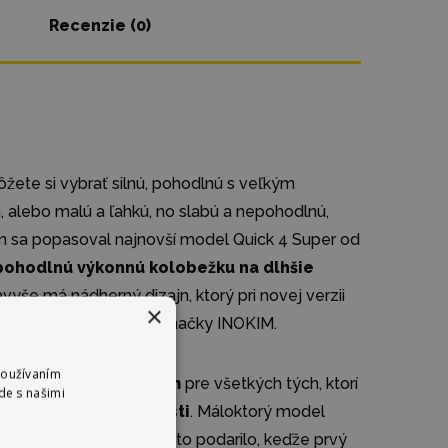
Recenzie (0)
ôžete si vybrať silnú, pohodlnú s veľkým
, alebo malú a ľahkú, no slabú a nepohodlnú,
om sa popasoval najnovší model Quick 4 Super od
 pohodlnú výkonnú kolobežku na dlhšie
vyše má nádherný dizajn, ktorý pri novej verzii
×
je spoľahlivosť a kvalitu značky INOKIM.
Používaním
ktorý je
ťažným koňom
pre všetkých tých, ktorí
de s našimi
 na dlhšie vzdialenosti
. Máloktorý model
ie, ale modelu Quick sa to podarilo, keďže prvý