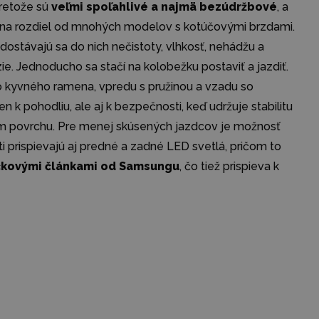
pretože sú
veľmi spoľahlivé a najmä bezúdržbové
, a
 na rozdiel od mnohých modelov s kotúčovými brzdami.
stávajú sa do nich nečistoty, vlhkosť, nehádžu a
e. Jednoducho sa stačí na kolobežku postaviť a jazdiť.
yvného ramena, vpredu s pružinou a vzadu so
k pohodliu, ale aj k bezpečnosti, keď udržuje stabilitu
ršom povrchu. Pre menej skúsených jazdcov je možnosť
 prispievajú aj predné a zadné LED svetlá, pričom to
čkovými článkami od Samsungu
, čo tiež prispieva k