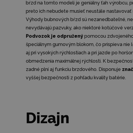
bŕzd na tomto modeli je geniálny ťah výrobcu, 
preto ich nebudete musieť neustále nastavovať
Výhody bubnových bŕzd sú nezanedbateľné, nedo
nevydávajú pazvuky, ako niektoré kotúčové verzi
Podvozok je odpružený
pomocou zdvojeného k
špeciálnym gumovým blokom, čo prispieva nie len 
aj pri vysokých rýchlostiach a pri jazde po ho
obmedzenia maximálnej rýchlosti. K bezpečnosti
zadné plní aj funkciu brzdového. Disponuje
zna
vyššej bezpečnosti z pohľadu kvality batérie.
Dizajn