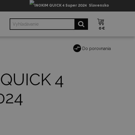
Slovensko
0 €
Do porovnania
 QUICK 4
024