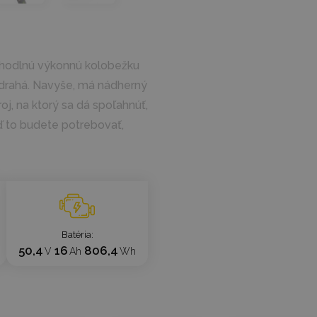
pohodlnú výkonnú kolobežku
 a drahá. Navyše, má nádherný
oj, na ktorý sa dá spoľahnúť,
ď to budete potrebovať,
Batéria
50,4
16
806,4
V
Ah
Wh