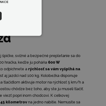
NKCIE
zd
j špičke, svižné a bezpečné prepletanie sa do
600 hračka, keďže ju poháňa
600 W
ko odpichnete a
rýchlosť sa vám vyšplhá na
ísť aj jazdci nad 100 kg. Kolobežka disponuje
 sa tlačidlom aktivuje motor na rýchlosť 5 km/h a
osťou chôdze bez toho, aby ste ju museli tlačiť.
e viezť popri inom chodcovi. K celkovej
 45 kilometrov
na jedno nabitie. Nemusíte sa