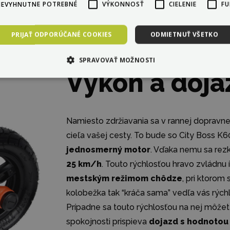
NEVYHNUTNE POTREBNÉ
VÝKONNOSŤ
CIELENIE
FU
PRIJAŤ ODPORÚČANÉ COOKIES
ODMIETNUŤ VŠETKO
SPRAVOVAŤ MOŽNOSTI
Výkon a doja
Namiesto zdržiavania sa v rannej dopravne
cieľa vašej cesty. To bude so City Boss K
jednosmerný motor
. Vďaka nemu sa rez
25 km/h
. Touto rýchlosťou hravo zvládnu 
mestským režimom chôdze
, pri ktorom
kolobežka tak “kráča sama” vedľa vás rýchl
Prípadne sa touto rýchlosťou na nej môžet
spokojnosti prispieva
dojazd s hodnotou