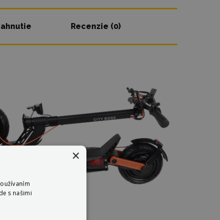
iahnutie
Recenzie (0)
×
Používaním
de s našimi