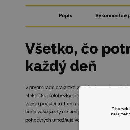
Popis
Výkonnostné 
Všetko, čo pot
každý deň
V prvom rade praktické využitie, bezpečnosť a j
elektrickej kolobežky City Boss K600, ktorá si
väčšiu popularitu. Len máloktorá kolobežka z tej
Táto webo
budú vaše jazdy ulicami plné zábavy, no najmä 
našej webo
pohodlných umožňuje kolobežka pridanie sedad