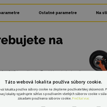
parametre
Ostatné parametre
Na st
rebujete na
ednoduché používanie. To sú hlavné vlastnosti
 medzi každodennými jazdcami nachádza čoraz
Táto webová lokalita používa súbory cookie.
to kategórie ponúka tak veľa “muziky”, preto
vá lokalita používa súbory cookie na zlepšenie používateľskej skúsenosti. 
pohodlia a bezpečnosti. Pre veľmi
vej lokality vyjadrujete súhlas s používaním všetkých súborov cookie v súla
zásadami používania súborov cookie.
Prečítať viac
la.