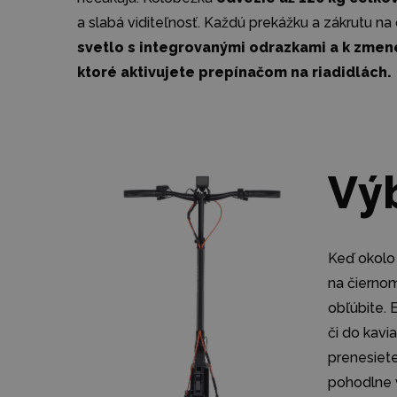
a slabá viditeľnosť. Každú prekážku a zákrutu na
svetlo s integrovanými odrazkami a k zme
ktoré aktivujete prepínačom na riadidlách.
Výb
Keď okolo 
na čiernom
obľúbite. 
či do kavia
prenesiete
pohodlne 