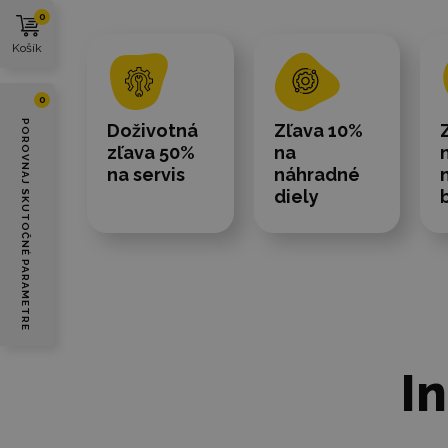
0
Košík
0
POROVNAJ SKUTOČNÉ PARAMETRE
Doživotná
Zľava 10%
zľava 50%
na
na servis
náhradné
diely
I