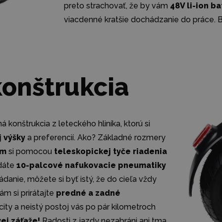
preto strachovať, že by vám
48V li-ion b
viacdenné kratšie dochádzanie do práce. 
konštrukcia
 konštrukcia z leteckého hliníka, ktorú si
j výšky
a preferencií. Ako? Základné rozmery
cm
si pomocou
teleskopickej tyče riadenia
idáte
10-palcové nafukovacie pneumatiky
anie, môžete si byť istý, že do cieľa vždy
ám si prirátajte
predné a zadné
ity a neistý postoj vás po pár kilometroch
ej záťaže!
Radosti z jazdy nezabráni ani tma