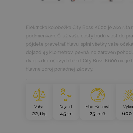
Elektrická kolobežka City Boss K600 je ako šit
podmienkam. Či už vaše cesty budú viesť do práce,
pôjdete prevetrať hlavu, splní všetky vaše očaká
dojazd 45 kilometrov, pevná, no zároveň pohodl
dvojica kotúčových bŕzd. City Boss K600 nie je 
hlavne zdroj poriadnej zábavy.
`
Váha
Dojazd
Max. rýchlosť
Výko
22,1
45
25
600
kg
km
km/h