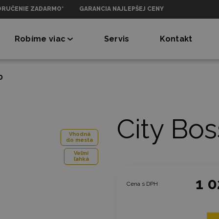
ORUČENIE ZADARMO*
GARANCIA NAJLEPŠEJ CENY
Robíme viac
Servis
Kontakt
0
City Bo
Vhodná
do mesta
Veľmi
ľahká
1 0
Cena s DPH