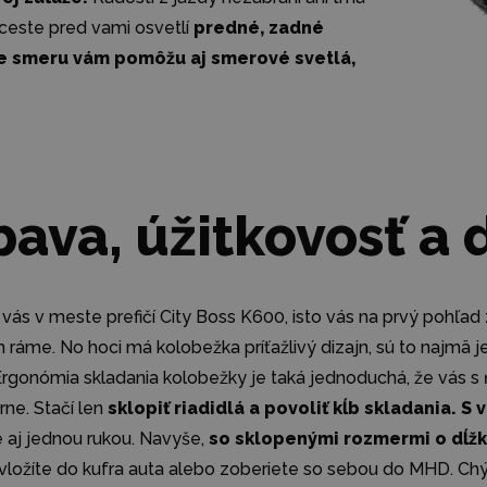
 ceste pred vami osvetlí
predné, zadné
ne smeru vám pomôžu aj smerové svetlá,
ava, úžitkovosť a 
vás v meste prefičí City Boss K600, isto vás na prvý pohľ
 ráme. No hoci má kolobežka príťažlivý dizajn, sú to najmä je
Ergonómia skladania kolobežky je taká jednoduchá, že vás s
rne. Stačí len
sklopiť riadidlá a povoliť kĺb skladania. S
 aj jednou rukou. Navyše,
so sklopenými rozmermi o dĺžke
vložíte do kufra auta alebo zoberiete so sebou do MHD. Ch