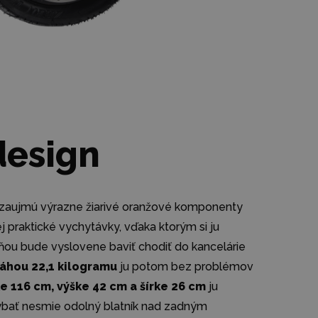
design
ad zaujmú výrazne žiarivé oranžové komponenty
j praktické vychytávky, vďaka ktorým si ju
 ňou bude vyslovene baviť chodiť do kancelárie
 váhou 22,1 kilogramu
ju potom bez problémov
 116 cm, výške 42 cm a šírke 26 cm
ju
ýbať nesmie odolný blatník nad zadným