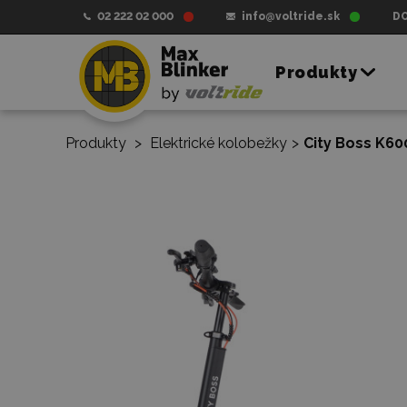
02 222 02 000
info@voltride.sk
D
Produkty
Produkty
>
Elektrické kolobežky
>
City Boss K60