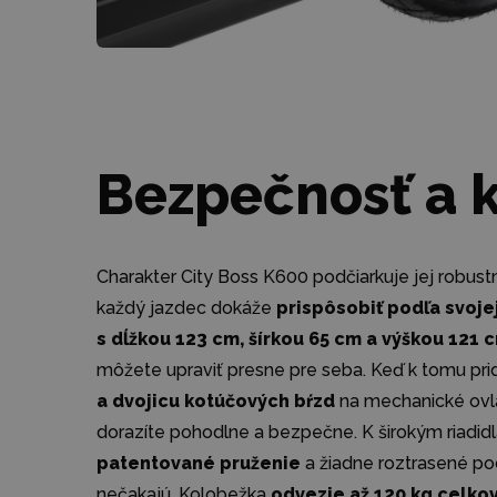
Bezpečnosť a 
Charakter City Boss K600 podčiarkuje jej robustná
každý jazdec dokáže
prispôsobiť podľa svoje
s dĺžkou 123 cm, šírkou 65 cm a výškou 121 
môžete upraviť presne pre seba. Keď k tomu pr
a dvojicu kotúčových bŕzd
na mechanické ovlád
dorazíte pohodlne a bezpečne. K širokým riadidl
patentované pruženie
a žiadne roztrasené poc
nečakajú. Kolobežka
odvezie až 120 kg celkov