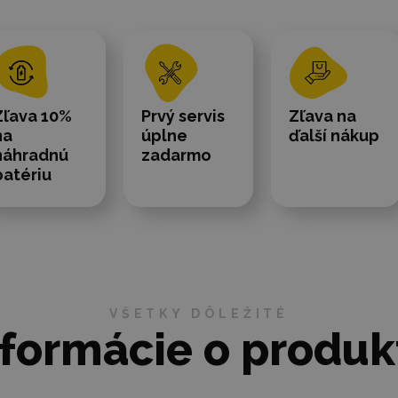
Zľava 10%
Prvý servis
Zľava na
na
úplne
ďalší nákup
náhradnú
zadarmo
batériu
VŠETKY DÔLEŽITÉ
nformácie o produk