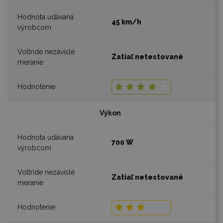
45 km/h
Zatiaľ netestované
Výkon
700 W
Zatiaľ netestované