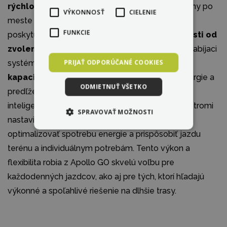
rýchlosť až 45 km/h
, čo umožňuje rýchle presuny po
VÝKONNOSŤ
CIELENIE
meste i mimo neho. Batéria s kapacitou 540 Wh
FUNKCIE
poskytuje
dojazd medzi 35 až 70 km, v závislosti od
zvoleného jazdného režimu
a terénu. Rýchly nabíjaci
PRIJAŤ ODPORÚČANÉ COOKIES
systém zabezpečuje
nabitie batérie do plnej
kapacity za približne 5 hodín
. Pre šetrenie energie a
ODMIETNUŤ VŠETKO
predľženie životnosti batérie je k dispozícii aj
inteligentný rekuperačný systém Power RBS™. S tromi
SPRAVOVAŤ MOŽNOSTI
nastaviteľnými jazdnými režimami je možné
optimalizovať spotrebu energie a prispôsobiť jazdu
terénu a individuálnym potrebám. Tento výkon a
flexibilita robia z Apollo GO skvelú voľbu pre
každodenných jazdcov, ako aj pre tých, ktorí hľadajú
výkonné a spoľahlivé riešenie na dlhšie trasy.