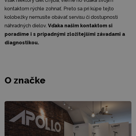
však niektorý diel chýba, vieme ho vďaka svojím
kontaktom rýchle zohnať. Preto sa pri kúpe tejto
kolobežky nemusíte obávať servisu či dostupnosti
náhradných dielov.
Vďaka našim kontaktom si
poradíme i s prípadnými zložitejšími závadami a
diagnostikou.
O značke