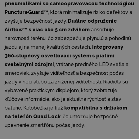
pneumatikami so samoopravovacou technológiou
PunctureGuard™
, ktorá minimalizuje riziko defektov a
zvyšuje bezpečnosť jazdy.
Duálne odpruženie
Airflow™ s viac ako 5 cm zdvihom
absorbuje
nerovnosti terénu, čo zabezpečuje plynulú a pohodlnú
jazdu aj na menej kvalitných cestách.
Integrovaný
360-stupňový osvetľovací systém s piatimi
svetelnými zdrojmi
, vrátane predného LED svetla a
smeroviek, zvyšuje viditeľnosť a bezpečnosť počas
jazdy v noci alebo za zníženej viditeľnosti. Riadidlá sú
vybavené praktickým displejom, ktorý zobrazuje
kľúčové informácie, ako je aktuálna rýchlosť a stav
batérie. Kolobežka je tiež
kompatibilná s držiakom
na telefón Quad Lock
, čo umožňuje bezpečné
upevnenie smartfónu počas jazdy.