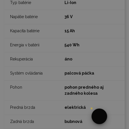
Li-Ion
36 V
15 Ah
540 Wh
áno
palcová páčka
pohon predného aj
zadného kolesa
elektrická
bubnová
?