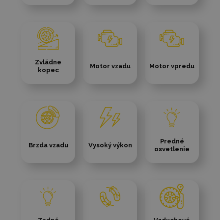
Zvládne
Motor vzadu
Motor vpredu
kopec
Predné
Brzda vzadu
Vysoký výkon
osvetlenie