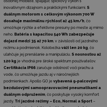
osobnej mobilite, spájajúc špičkový výkon s
inovatívnym dizajnom a praktickými funkciami.
S
duálnym motorom s celkovým výkonom 700 W
dosahuje maximálnu rýchlosť až 45 km/h
, čo
umožňuje rýchle a efektívne presuny po meste aj mimo
neho.
Batéria s kapacitou 540 Wh zabezpečuje
dojazd medzi 35 až 70 km
, v závislosti od jazdného
režimu a podmienok. Kolobežka
váži len 20 kg
, čo
uľahčuje jej prenášanie a manipuláciu.
S nosnosťou až
120 kg
je vhodná pre široké spektrum používateľov.
Certifikácia IP66
zaručuje odolnosť voči prachu a
vode, čo umožňuje jazdu aj v náročnejších
podmienkach. Apollo GO je
vybavená 9-palcovými
bezdušovými samoopravovacími pneumatikami a
duálnym odpružením
, čo poskytuje vysoký komfort
jazdy.
Tri jazdné režimy – Eco, Normal a Sport
–