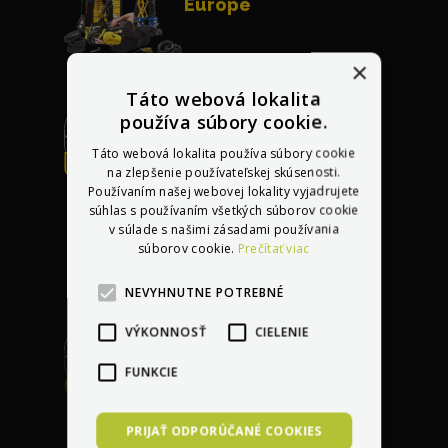
Európe
×
Táto webová lokalita
používa súbory cookie.
Táto webová lokalita používa súbory cookie
Bezplatná oprava
na zlepšenie používateľskej skúsenosti.
akéhokoľvek
Používaním našej webovej lokality vyjadrujete
súhlas s používaním všetkých súborov cookie
poškodenia
do 30 dní
v súlade s našimi zásadami používania
po kúpe vozidla
súborov cookie.
Prečítať viac
NEVYHNUTNE POTREBNÉ
VÝKONNOSŤ
CIELENIE
FUNKCIE
Garancia najlepšej
ceny
s dorovnaním
PRIJAŤ ODPORÚČANÉ COOKIES
lacnejšej ponuky