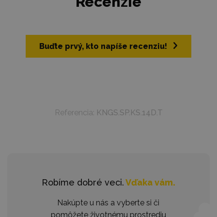
Recenzie
Buďte prvý, kto napíše recenziu!
Referencia:
KNGS.SP.KS.14D.T
Robíme dobré veci.
Vďaka vám.
Nakúpte u nás a vyberte si či
pomôžete životnému prostrediu