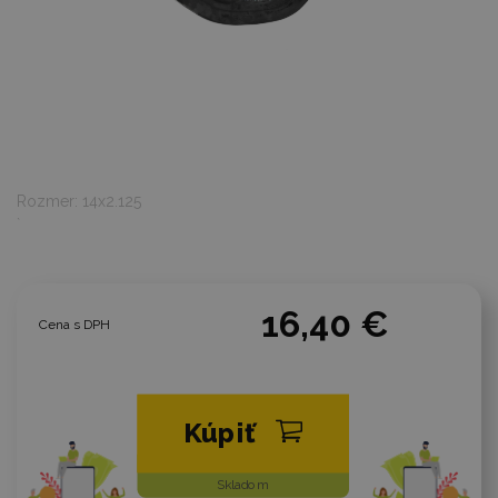
Rozmer: 14x2.125
`
16,40 €
Cena s DPH
Kúpiť
Skladom