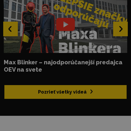
‹
›
Max Blinker – najodporúčanejší predajca
OEV na svete
Pozrieť všetky videá