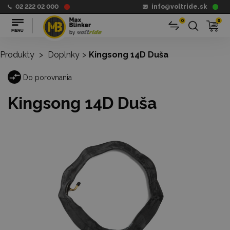
02 222 02 000
info@voltride.sk
0
0
Produkty
>
Doplnky
>
Kingsong 14D Duša
Do porovnania
Kingsong 14D Duša