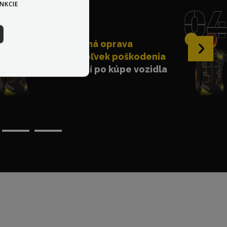
NKCIE
Bezplatná oprava
›
akéhokoľvek poškodenia
do 30 dní po kúpe vozidla