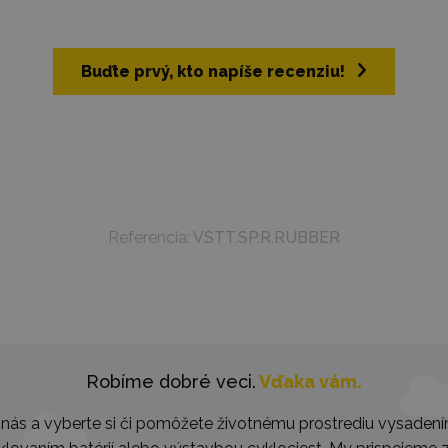
Buďte prvý, kto napíše recenziu!
Referencia:
VSTT.SP.R.RUBBER
Robíme dobré veci.
Vďaka vám.
nás a vyberte si či pomôžete životnému prostrediu vysaden