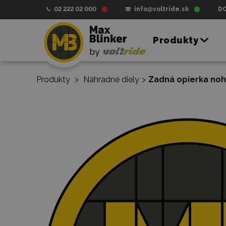
02 222 02 000
info@voltride.sk
D
Produkty
Produkty
>
Náhradné diely
>
Zadná opierka noh