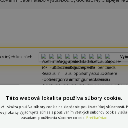
klovaním batérií alebo výstavbou cyklociest. My prispejeme z
 v iných krajinách:
Vybe
Táto webová lokalita používa súbory cookie.
vá lokalita používa súbory cookie na zlepšenie používateľskej skúsenosti. 
vej lokality vyjadrujete súhlas s používaním všetkých súborov cookie v súla
čom je
Max Blinker
jednot
zásadami používania súborov cookie.
Prečítať viac