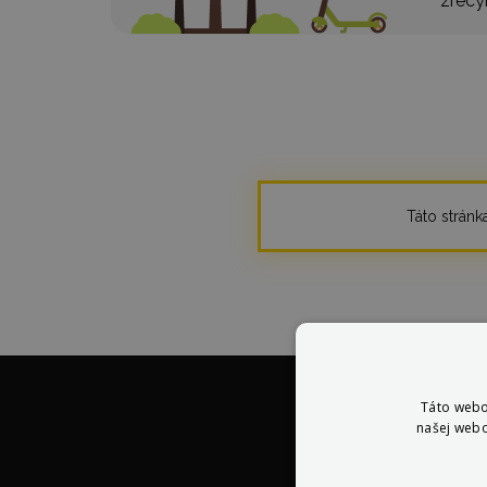
zrecy
Táto stránka
Táto webo
našej webo
V 