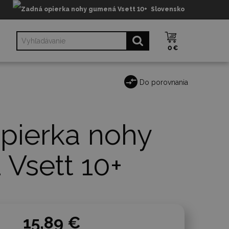
Slovensko
0 €
Do porovnania
pierka nohy
Vsett 10+
15,89 €