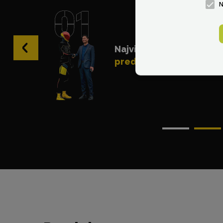
‹
Najviac odporúčaný
predajca na svete