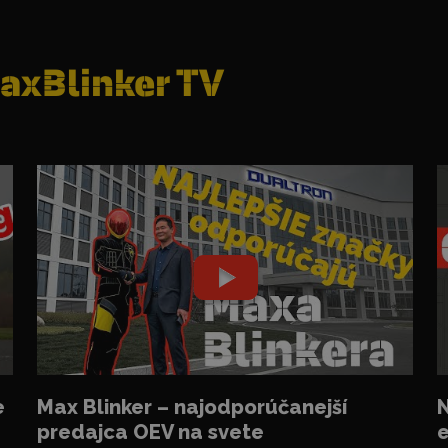
axBlinker TV
e
Max Blinker – najodporúčanejší
N
predajca OEV na svete
e