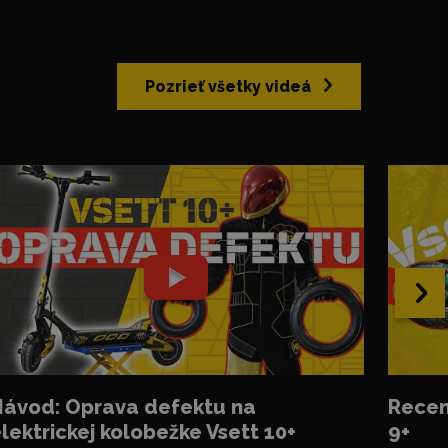
Pozrieť všetky videá
›
ávod: Oprava defektu na
Recen
lektrickej kolobežke Vsett 10+
9+