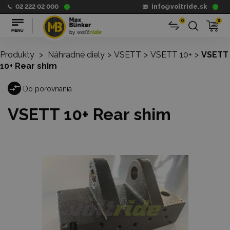
02 222 02 000
info@voltride.sk
0
0
Produkty
>
Náhradné diely
>
VSETT
>
VSETT 10+
>
VSETT
10+ Rear shim
Do porovnania
VSETT 10+ Rear shim