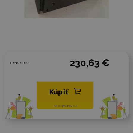
230,63 €
Cena s DPH
Kúpiť
Na objednávku