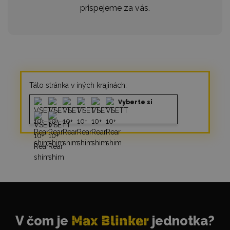
prispejeme za vás.
Táto stránka v iných krajinách:
Vyberte si
V čom je
Max Blinker
jednotka?