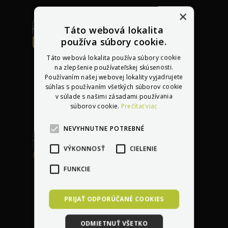
×
Táto webová lokalita
používa súbory cookie.
Bezplatná oprava
akéhokoľvek
Táto webová lokalita používa súbory cookie
poškodenia
do 30 dní
na zlepšenie používateľskej skúsenosti.
Používaním našej webovej lokality vyjadrujete
po kúpe vozidla
súhlas s používaním všetkých súborov cookie
v súlade s našimi zásadami používania
súborov cookie.
Prečítať viac
NEVYHNUTNE POTREBNÉ
VÝKONNOSŤ
CIELENIE
Garancia najlepšej
FUNKCIE
ceny
s dorovnaním
lacnejšej ponuky
PRIJAŤ ODPORÚČANÉ COOKIES
ODMIETNUŤ VŠETKO