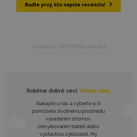
Buďte prvý, kto napíše recenziu!
Referencia:
VSTT.SP.001.004.012
Robíme dobré veci.
Vďaka vám.
Nakúpte u nás a vyberte si či
pomôžete životnému prostrediu
vysadením stromov,
zrecyklovaním batérií alebo
výstavbou cyklociest. My