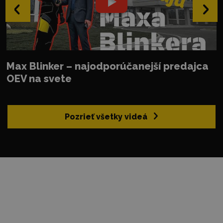
‹
›
Max Blinker – najodporúčanejší predajca
OEV na svete
Pozrieť všetky videá