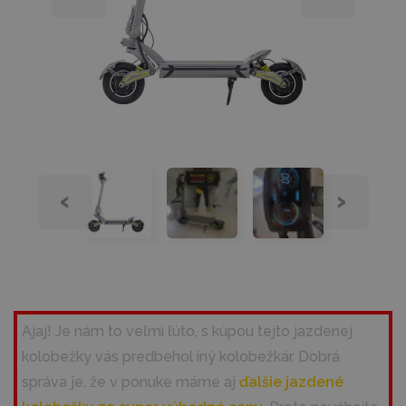
‹
›
Ajaj! Je nám to veľmi ľúto, s kúpou tejto jazdenej
kolobežky vás predbehol iný kolobežkár. Dobrá
správa je, že v ponuke máme aj
ďalšie jazdené