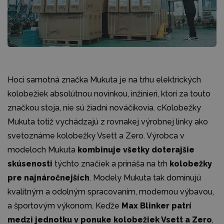
Hoci samotná značka Mukuta je na trhu elektrických
kolobežiek absolútnou novinkou, inžinieri, ktorí za touto
značkou stoja, nie sú žiadni nováčikovia. cKolobežky
Mukuta totiž vychádzajú z rovnakej výrobnej linky ako
svetoznáme kolobežky Vsett a Zero. Výrobca v
modeloch Mukuta
kombinuje všetky doterajšie
skúsenosti
týchto značiek a prináša na trh
kolobežky
pre najnáročnejších
. Modely Mukuta tak dominujú
kvalitným a odolným spracovaním, modernou výbavou,
a športovým výkonom. Keďže
Max Blinker patrí
medzi jednotku v ponuke kolobežiek Vsett a Zero
,