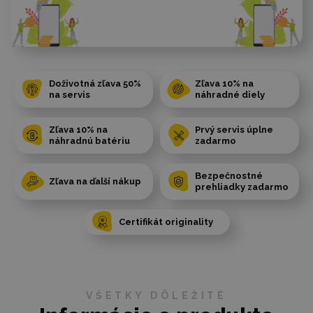
Doživotná zľava 50%
Zľava 10% na
na servis
náhradné diely
Zľava 10% na
Prvý servis úplne
náhradnú batériu
zadarmo
Bezpečnostné
Zľava na ďalší nákup
prehliadky zadarmo
Certifikát originality
VŠETKY DÔLEŽITÉ