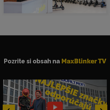
Pozrite si obsah na
MaxBlinker TV
‹