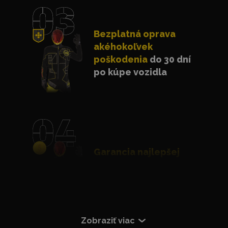
Bezplatná oprava
akéhokoľvek
poškodenia
do 30 dní
po kúpe vozidla
Garancia najlepšej
ceny
s dorovnaním
lacnejšej ponuky