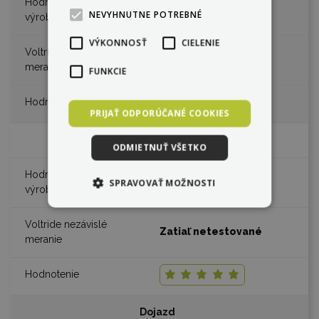
1400 W
NEVYHNUTNE POTREBNÉ
VÝKONNOSŤ
CIELENIE
Zatiaľ netestované
FUNKCIE
PRIJAŤ ODPORÚČANÉ COOKIES
Špičkový výkon
ODMIETNUŤ VŠETKO
4300 W
SPRAVOVAŤ MOŽNOSTI
Zatiaľ netestované
Dojazd