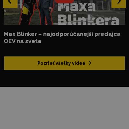
›
Max Blinker – najodporúčanejší predajca
OEV na svete
Pozrieť všetky videá