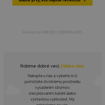
Buďte prvý, kto napíše recenziu!
Referencia:
MB.ESC.USED.MU10PL
Robíme dobré veci.
Vďaka vám.
Nakúpte u nás a vyberte si či
pomôžete životnému prostrediu
vysadením stromov,
zrecyklovaním batérií alebo
výstavbou cyklociest. My