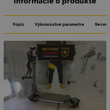
Informácie o produkte
Popis
Výkonnostné parametre
Recenzi