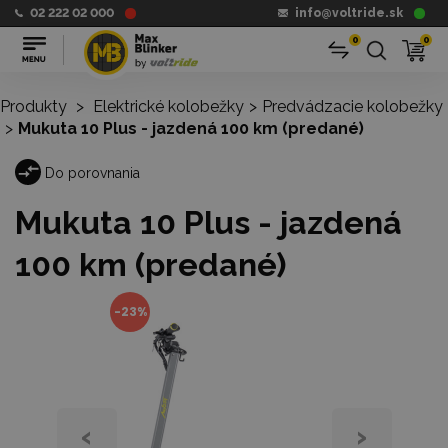
02 222 02 000
info@voltride.sk
0
0
Produkty
>
Elektrické kolobežky
>
Predvádzacie kolobežky
>
Mukuta 10 Plus - jazdená 100 km (predané)
Do porovnania
Mukuta 10 Plus - jazdená
100 km (predané)
-23%
‹
›