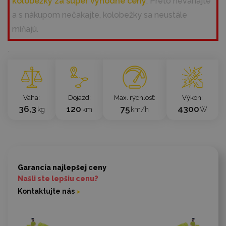
kolobežky za super výhodné ceny
. Preto neváhajte
a s nákupom nečakajte, kolobežky sa neustále
míňajú.
`
Váha
Dojazd
Max. rýchlosť
Výkon
36,3
120
75
4300
kg
km
km/h
W
Garancia najlepšej ceny
Našli ste lepšiu cenu?
Kontaktujte nás