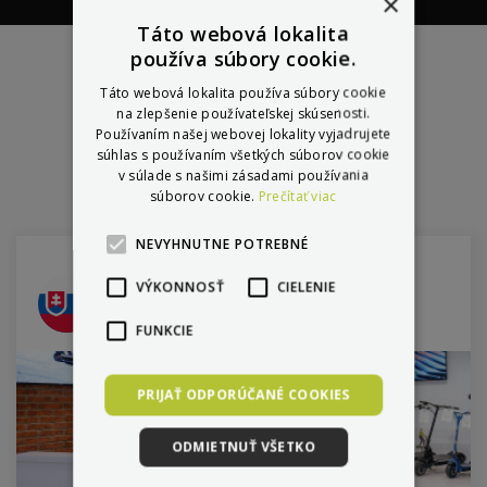
×
garancia pôvodu,
sklad,
Elektronická
tovar
servisná
značiek,
skutočných
pomoc
školenia priamo
kdekoľvek v
12,8 milióna
Táto webová lokalita
osobná kontrola
odosielame do 5
knižka
najazdených km
parametrov
Európe
výrobcami
používa súbory cookie.
kvality výroby
hodín
Táto webová lokalita používa súbory cookie
na zlepšenie používateľskej skúsenosti.
Používaním našej webovej lokality vyjadrujete
Predajne
súhlas s používaním všetkých súborov cookie
v súlade s našimi zásadami používania
súborov cookie.
Prečítať viac
NEVYHNUTNE POTREBNÉ
Bratislava
VÝKONNOSŤ
CIELENIE
Šumavská 1, Bratislava
FUNKCIE
PRIJAŤ ODPORÚČANÉ COOKIES
ODMIETNUŤ VŠETKO