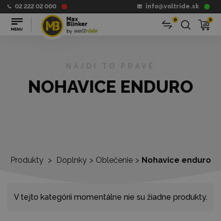
02 222 02 000
info@voltride.sk
0
0
NÁJDI TO PRAVÉ
NOHAVICE ENDURO
Produkty
>
Doplnky
>
Oblečenie
>
Nohavice enduro
V tejto kategórii momentálne nie su žiadne produkty.