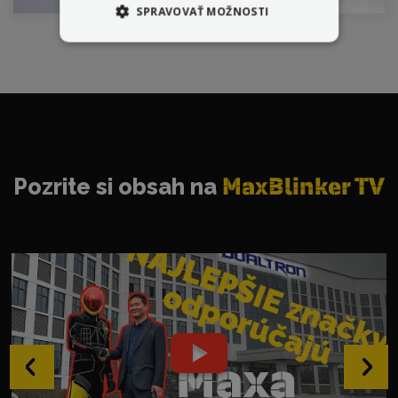
SPRAVOVAŤ MOŽNOSTI
Pozrite si obsah na
MaxBlinker TV
‹
›