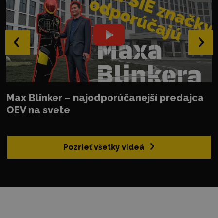
‹
›
Max Blinker – najodporúčanejší predajca
OEV na svete
Pozrieť všetky videá