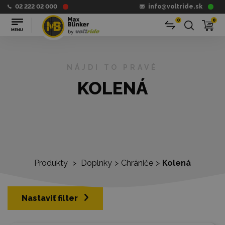
02 222 02 000
info@voltride.sk
0
0
NÁJDI TO PRAVÉ
KOLENÁ
Produkty
>
Doplnky
>
Chrániče
>
Kolená
Nastaviť filter