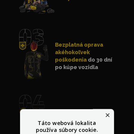
Bezplatná oprava
akéhokoľvek
poškodenia
do 30 dní
po kúpe vozidla
×
Garancia najlepšej
ceny
s dorovnaním
Táto webová lokalita
používa súbory cookie.
lacnejšej ponuky