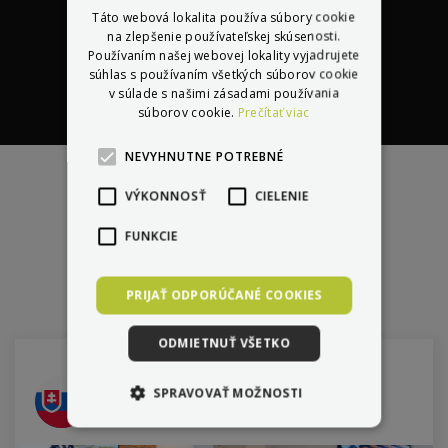
Táto webová lokalita používa súbory cookie
na zlepšenie používateľskej skúsenosti.
Používaním našej webovej lokality vyjadrujete
súhlas s používaním všetkých súborov cookie
v súlade s našimi zásadami používania
Certifikát originality a
Moderná doprava a
súborov cookie.
Prečítať viac
7 rokov na trhu, 20+
Nezávislé testovanie
2 ročná záruka a
Úzka spolupráca a
garancia pôvodu,
sklad,
Elektronická
tovar
servisná
značiek,
skutočných
pomoc
školenia priamo
kdekoľvek v
12,8 milióna
osobná kontrola
odosielame do 5
knižka
NEVYHNUTNE POTREBNÉ
najazdených km
parametrov
Európe
výrobcami
kvality výroby
hodín
VÝKONNOSŤ
CIELENIE
FUNKCIE
Predajne
PRIJAŤ ODPORÚČANÉ COOKIES
ODMIETNUŤ VŠETKO
Bratislava
SPRAVOVAŤ MOŽNOSTI
Šumavská 1, Bratislava